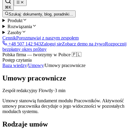
⌘K
Szukaj: dokumenty, blog, poradniki…
Produkt
Rozwiązania
Zasoby
Cennik
Porozmawiaj z naszym zespołem
+48 507 142 943
Zaloguj się
Zobacz demo na żywo
Rozpocznij
bezpłatny okres próbny
Polska firma — tworzymy w Polsce 🇵🇱
Postęp czytania
Baza wiedzy
/
Umowy
/
Umowy pracownicze
Umowy pracownicze
Zespół redakcyjny Flowtly
·
3 min
Umowy stanowią fundament modułu Pracowników. Aktywność
umowy pracownika decyduje o jego widoczności w pozostałych
modułach systemu.
Rodzaje umów