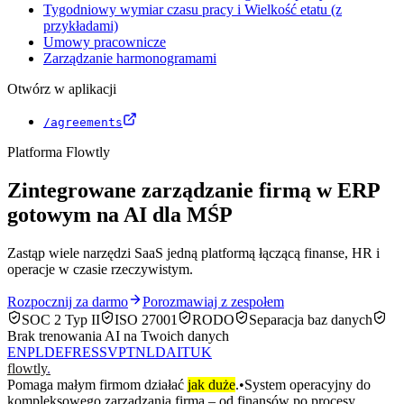
Tygodniowy wymiar czasu pracy i Wielkość etatu (z
przykładami)
Umowy pracownicze
Zarządzanie harmonogramami
Otwórz w aplikacji
/agreements
Platforma Flowtly
Zintegrowane zarządzanie firmą w ERP
gotowym na AI dla MŚP
Zastąp wiele narzędzi SaaS jedną platformą łączącą finanse, HR i
operacje w czasie rzeczywistym.
Rozpocznij za darmo
Porozmawiaj z zespołem
SOC 2 Typ II
ISO 27001
RODO
Separacja baz danych
Brak trenowania AI na Twoich danych
EN
PL
DE
FR
ES
SV
PT
NL
DA
IT
UK
flowtly
.
Pomaga małym firmom działać
jak duże
.
•
System operacyjny do
kompleksowego zarządzania firmą – od finansów po procesy