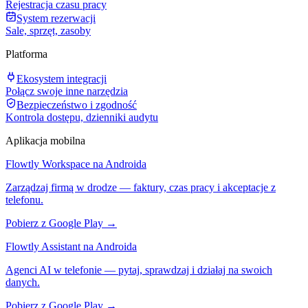
Rejestracja czasu pracy
System rezerwacji
Sale, sprzęt, zasoby
Platforma
Ekosystem integracji
Połącz swoje inne narzędzia
Bezpieczeństwo i zgodność
Kontrola dostępu, dzienniki audytu
Aplikacja mobilna
Flowtly Workspace na Androida
Zarządzaj firmą w drodze — faktury, czas pracy i akceptacje z
telefonu.
Pobierz z Google Play →
Flowtly Assistant na Androida
Agenci AI w telefonie — pytaj, sprawdzaj i działaj na swoich
danych.
Pobierz z Google Play →