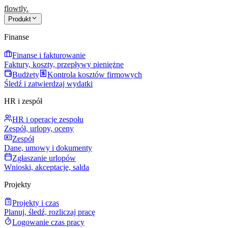
flowtly
.
Produkt
Finanse
Finanse i fakturowanie
Faktury, koszty, przepływy pieniężne
Budżety
Kontrola kosztów firmowych
Śledź i zatwierdzaj wydatki
HR i zespół
HR i operacje zespołu
Zespół, urlopy, oceny
Zespół
Dane, umowy i dokumenty
Zgłaszanie urlopów
Wnioski, akceptacje, salda
Projekty
Projekty i czas
Planuj, śledź, rozliczaj pracę
Logowanie czas pracy