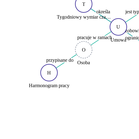
T
określa
jest ty
Tygodniowy wymiar cza…
U
zobowi
pracuje w ramach
ograni
Umowa
O
przypisane do
Osoba
H
Harmonogram pracy