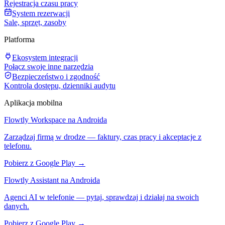
Rejestracja czasu pracy
System rezerwacji
Sale, sprzęt, zasoby
Platforma
Ekosystem integracji
Połącz swoje inne narzędzia
Bezpieczeństwo i zgodność
Kontrola dostępu, dzienniki audytu
Aplikacja mobilna
Flowtly Workspace na Androida
Zarządzaj firmą w drodze — faktury, czas pracy i akceptacje z
telefonu.
Pobierz z Google Play →
Flowtly Assistant na Androida
Agenci AI w telefonie — pytaj, sprawdzaj i działaj na swoich
danych.
Pobierz z Google Play →