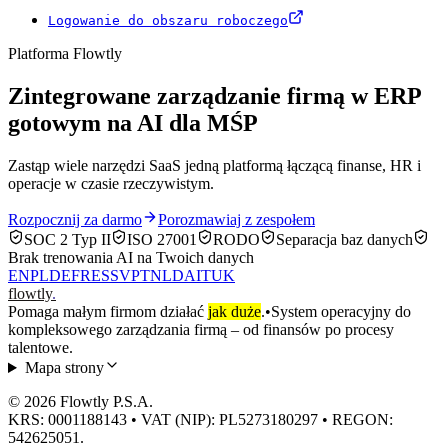
Logowanie do obszaru roboczego
Platforma Flowtly
Zintegrowane zarządzanie firmą w ERP
gotowym na AI dla MŚP
Zastąp wiele narzędzi SaaS jedną platformą łączącą finanse, HR i
operacje w czasie rzeczywistym.
Rozpocznij za darmo
Porozmawiaj z zespołem
SOC 2 Typ II
ISO 27001
RODO
Separacja baz danych
Brak trenowania AI na Twoich danych
EN
PL
DE
FR
ES
SV
PT
NL
DA
IT
UK
flowtly
.
Pomaga małym firmom działać
jak duże
.
•
System operacyjny do
kompleksowego zarządzania firmą – od finansów po procesy
talentowe.
Mapa strony
© 2026 Flowtly P.S.A.
KRS: 0001188143 • VAT (NIP): PL5273180297 • REGON:
542625051.