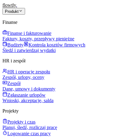
flowtly
.
Produkt
Finanse
Finanse i fakturowanie
Faktury, koszty, przepływy pieniężne
Budżety
Kontrola kosztów firmowych
Śledź i zatwierdzaj wydatki
HR i zespół
HR i operacje zespołu
Zespół, urlopy, oceny
Zespół
Dane, umowy i dokumenty
Zgłaszanie urlopów
Wnioski, akceptacje, salda
Projekty
Projekty i czas
Planuj, śledź, rozliczaj pracę
Logowanie czas pracy