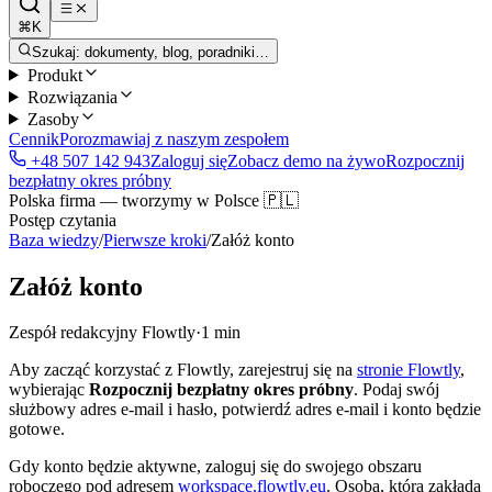
⌘K
Szukaj: dokumenty, blog, poradniki…
Produkt
Rozwiązania
Zasoby
Cennik
Porozmawiaj z naszym zespołem
+48 507 142 943
Zaloguj się
Zobacz demo na żywo
Rozpocznij
bezpłatny okres próbny
Polska firma — tworzymy w Polsce 🇵🇱
Postęp czytania
Baza wiedzy
/
Pierwsze kroki
/
Załóż konto
Załóż konto
Zespół redakcyjny Flowtly
·
1 min
Aby zacząć korzystać z Flowtly, zarejestruj się na
stronie Flowtly
,
wybierając
Rozpocznij bezpłatny okres próbny
. Podaj swój
służbowy adres e-mail i hasło, potwierdź adres e-mail i konto będzie
gotowe.
Gdy konto będzie aktywne, zaloguj się do swojego obszaru
roboczego pod adresem
workspace.flowtly.eu
. Osoba, która zakłada