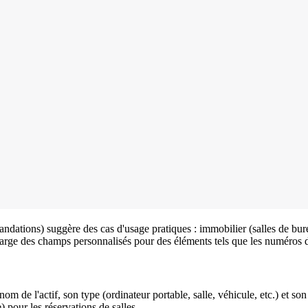
ations) suggère des cas d'usage pratiques : immobilier (salles de burea
arge des champs personnalisés pour des éléments tels que les numéros de sé
e nom de l'actif, son type (ordinateur portable, salle, véhicule, etc.) e
) pour les réservations de salles.