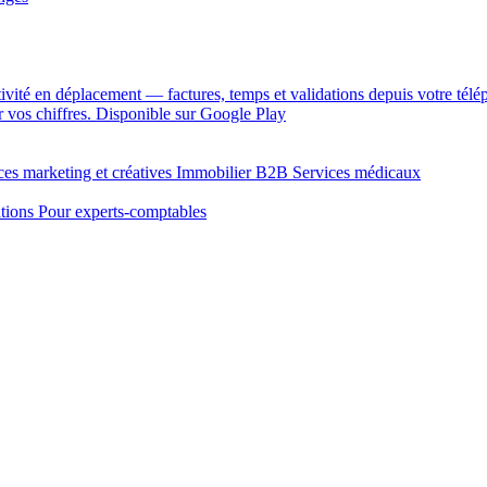
ivité en déplacement — factures, temps et validations depuis votre télé
 vos chiffres.
Disponible sur Google Play
es marketing et créatives
Immobilier B2B
Services médicaux
tions
Pour experts-comptables