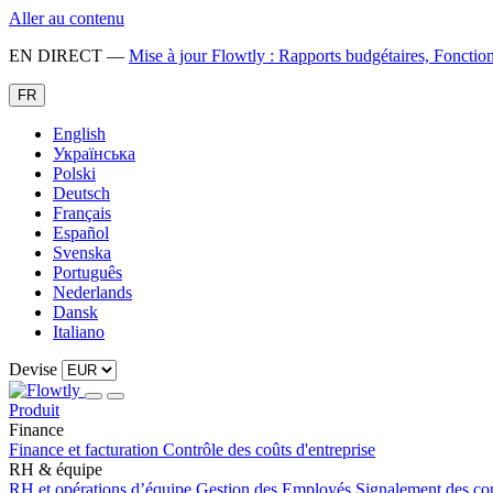
Aller au contenu
EN DIRECT
—
Mise à jour Flowtly : Rapports budgétaires, Fonctio
FR
English
Українська
Polski
Deutsch
Français
Español
Svenska
Português
Nederlands
Dansk
Italiano
Devise
Produit
Finance
Finance et facturation
Contrôle des coûts d'entreprise
RH & équipe
RH et opérations d’équipe
Gestion des Employés
Signalement des co