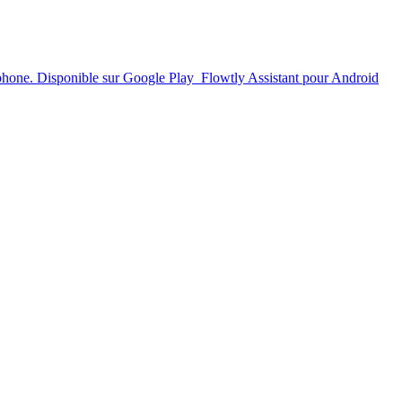
phone.
Disponible sur Google Play
Flowtly Assistant pour Android