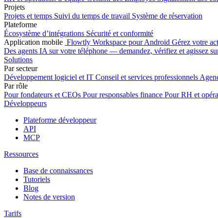
Projets
Projets et temps
Suivi du temps de travail
Système de réservation
Plateforme
Écosystème d’intégrations
Sécurité et conformité
Application mobile
Flowtly Workspace pour Android
Gérez votre act
Des agents IA sur votre téléphone — demandez, vérifiez et agissez sur
Solutions
Par secteur
Développement logiciel et IT
Conseil et services professionnels
Agenc
Par rôle
Pour fondateurs et CEOs
Pour responsables finance
Pour RH et opéra
Développeurs
Plateforme développeur
API
MCP
Ressources
Base de connaissances
Tutoriels
Blog
Notes de version
Tarifs