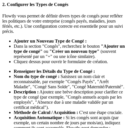
2. Configurer les Types de Congés
Flowtly vous permet de définir divers types de congés pour refléter
les politiques de votre entreprise (congés payés, maladies, jours
fériés, etc.). Une configuration correcte est essentielle pour un suivi
précis.
Ajouter un Nouveau Type de Congé :
Dans la section "Congés", recherchez le bouton
"Ajouter un
type de congé"
ou
"Créer un nouveau type"
(souvent
représenté par un "+" ou une icône similaire).
Cliquez dessus pour ouvrir le formulaire de création.
Renseigner les Détails du Type de Congé :
Nom du type de congé :
Saisissez un nom clair et
reconnaissable, par exemple "Congés Payés", "Arrêt
Maladie", "Congé Sans Solde", "Congé Maternité/Paternité".
Description :
Ajoutez une brève description pour clarifier ce
type de congé (par exemple, "Congés annuels acquis par les
employés", "Absence due à une maladie validée par un
certificat médical").
Méthode de Calcul / Acquisition :
C'est une étape cruciale.
Acquisition Automatique :
Si les congés sont acquis (par
exemple, un certain nombre de jours par mois/an), indiquez
comment ils sont accumulés. Flowtly peut demander :