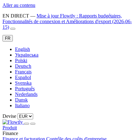
Aller au contenu
EN DIRECT
—
Mise à jour Flowtly : Rapports budgétaires,
Fonctionnalités de connexion et Améliorations d'export (2026-06-
15)
FR
English
Українська
Polski
Deutsch
Français
Español
Svenska
Português
Nederlands
Dansk
Italiano
Devise
Produit
Finance
Finance et facturation
Contrôle des coûts d'entreprise