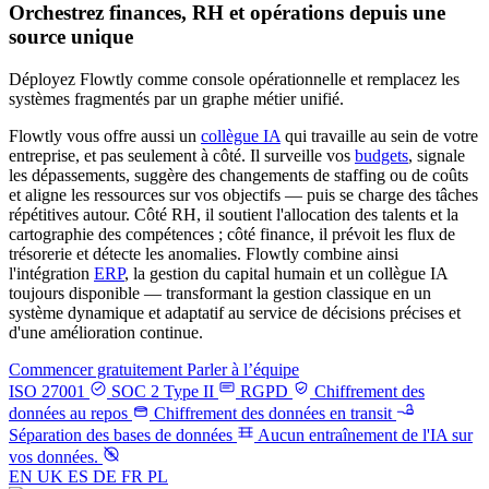
Orchestrez finances, RH et opérations depuis une
source unique
Déployez Flowtly comme console opérationnelle et remplacez les
systèmes fragmentés par un graphe métier unifié.
Flowtly vous offre aussi un
collègue IA
qui travaille au sein de votre
entreprise, et pas seulement à côté. Il surveille vos
budgets
, signale
les dépassements, suggère des changements de staffing ou de coûts
et aligne les ressources sur vos objectifs — puis se charge des tâches
répétitives autour. Côté RH, il soutient l'allocation des talents et la
cartographie des compétences ; côté finance, il prévoit les flux de
trésorerie et détecte les anomalies. Flowtly combine ainsi
l'intégration
ERP
, la gestion du capital humain et un collègue IA
toujours disponible — transformant la gestion classique en un
système dynamique et adaptatif au service de décisions précises et
d'une amélioration continue.
Commencer gratuitement
Parler à l’équipe
ISO 27001
SOC 2 Type II
RGPD
Chiffrement des
données au repos
Chiffrement des données en transit
Séparation des bases de données
Aucun entraînement de l'IA sur
vos données.
EN
UK
ES
DE
FR
PL