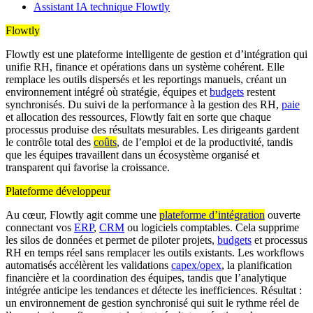
Assistant IA technique Flowtly
Flowtly
Flowtly est une plateforme intelligente de gestion et d’intégration qui
unifie RH, finance et opérations dans un système cohérent. Elle
remplace les outils dispersés et les reportings manuels, créant un
environnement intégré où stratégie, équipes et
budgets
restent
synchronisés. Du suivi de la performance à la gestion des RH,
paie
et allocation des ressources, Flowtly fait en sorte que chaque
processus produise des résultats mesurables. Les dirigeants gardent
le contrôle total des
coûts
, de l’emploi et de la productivité, tandis
que les équipes travaillent dans un écosystème organisé et
transparent qui favorise la croissance.
Plateforme développeur
Au cœur, Flowtly agit comme une
plateforme d’intégration
ouverte
connectant vos
ERP
,
CRM
ou logiciels comptables. Cela supprime
les silos de données et permet de piloter projets,
budgets
et processus
RH en temps réel sans remplacer les outils existants. Les workflows
automatisés accélèrent les validations
capex/opex
, la planification
financière et la coordination des équipes, tandis que l’analytique
intégrée anticipe les tendances et détecte les inefficiences. Résultat :
un environnement de gestion synchronisé qui suit le rythme réel de