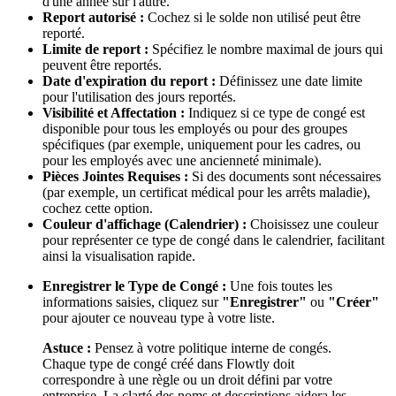
d'une année sur l'autre.
Report autorisé :
Cochez si le solde non utilisé peut être
reporté.
Limite de report :
Spécifiez le nombre maximal de jours qui
peuvent être reportés.
Date d'expiration du report :
Définissez une date limite
pour l'utilisation des jours reportés.
Visibilité et Affectation :
Indiquez si ce type de congé est
disponible pour tous les employés ou pour des groupes
spécifiques (par exemple, uniquement pour les cadres, ou
pour les employés avec une ancienneté minimale).
Pièces Jointes Requises :
Si des documents sont nécessaires
(par exemple, un certificat médical pour les arrêts maladie),
cochez cette option.
Couleur d'affichage (Calendrier) :
Choisissez une couleur
pour représenter ce type de congé dans le calendrier, facilitant
ainsi la visualisation rapide.
Enregistrer le Type de Congé :
Une fois toutes les
informations saisies, cliquez sur
"Enregistrer"
ou
"Créer"
pour ajouter ce nouveau type à votre liste.
Astuce :
Pensez à votre politique interne de congés.
Chaque type de congé créé dans Flowtly doit
correspondre à une règle ou un droit défini par votre
entreprise. La clarté des noms et descriptions aidera les