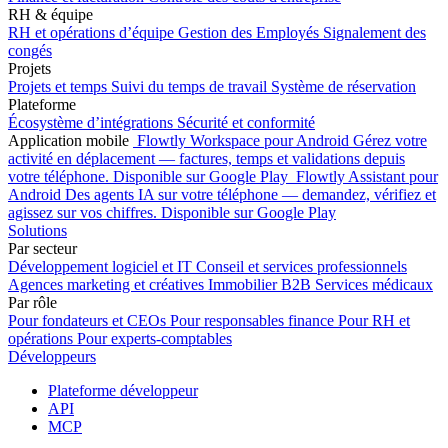
RH & équipe
RH et opérations d’équipe
Gestion des Employés
Signalement des
congés
Projets
Projets et temps
Suivi du temps de travail
Système de réservation
Plateforme
Écosystème d’intégrations
Sécurité et conformité
Application mobile
Flowtly Workspace pour Android
Gérez votre
activité en déplacement — factures, temps et validations depuis
votre téléphone.
Disponible sur Google Play
Flowtly Assistant pour
Android
Des agents IA sur votre téléphone — demandez, vérifiez et
agissez sur vos chiffres.
Disponible sur Google Play
Solutions
Par secteur
Développement logiciel et IT
Conseil et services professionnels
Agences marketing et créatives
Immobilier B2B
Services médicaux
Par rôle
Pour fondateurs et CEOs
Pour responsables finance
Pour RH et
opérations
Pour experts-comptables
Développeurs
Plateforme développeur
API
MCP