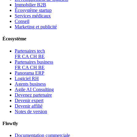
Immobilier B2B
Écosystème startup
Services médicaux
Conseil
Marketing et publicité
Écosystème
Partenaires tech
FR
CA
CH
BE
Partenaires business
FR
CA
CH
BE
Panorama ERP
Logiciel RH
Agents business
Agile AI Consulting
Devenez partenaire
Devenir expert
Devenir affilié
Notes de version
Flowtly
Documentation commerciale