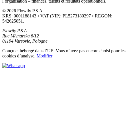
l’organisation – finances, talents et résultats opérationnels.
© 2026 Flowtly P.S.A.
KRS: 0001188143 • VAT (NIP): PL5273180297 • REGON:
542625051.
Flowtly P.S.A.
Rue Młynarska 8/12
01194 Varsovie, Pologne
Conçu et hébergé dans l’UE.
Vous n’avez pas encore choisi pour les
cookies d’analyse.
Modifier