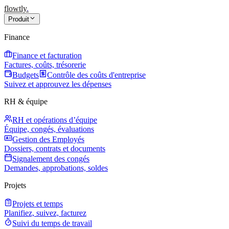
flowtly
.
Produit
Finance
Finance et facturation
Factures, coûts, trésorerie
Budgets
Contrôle des coûts d'entreprise
Suivez et approuvez les dépenses
RH & équipe
RH et opérations d’équipe
Équipe, congés, évaluations
Gestion des Employés
Dossiers, contrats et documents
Signalement des congés
Demandes, approbations, soldes
Projets
Projets et temps
Planifiez, suivez, facturez
Suivi du temps de travail