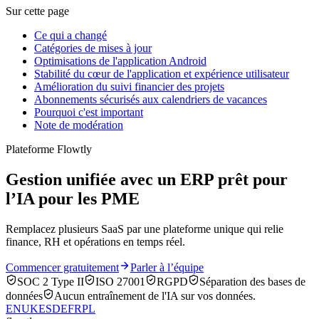
Sur cette page
Ce qui a changé
Catégories de mises à jour
Optimisations de l'application Android
Stabilité du cœur de l'application et expérience utilisateur
Amélioration du suivi financier des projets
Abonnements sécurisés aux calendriers de vacances
Pourquoi c'est important
Note de modération
Plateforme Flowtly
Gestion unifiée avec un ERP prêt pour
l’IA pour les PME
Remplacez plusieurs SaaS par une plateforme unique qui relie
finance, RH et opérations en temps réel.
Commencer gratuitement
Parler à l’équipe
SOC 2 Type II
ISO 27001
RGPD
Séparation des bases de
données
Aucun entraînement de l'IA sur vos données.
EN
UK
ES
DE
FR
PL