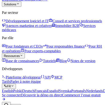
Solutions
Par secteur
Développement logiciel et IT
Conseil et services professionnels
Agences marketing et créatives
Immobilier B2B
Services
médicaux
Par rôle
Pour fondateurs et CEOs
Pour responsables finance
Pour RH
et opérations
Pour experts-comptables
Ressources
Base de connaissances
Tutoriels
Blog
Notes de version
Développeurs
Plateforme développeur
API
MCP
Tarifs
Parler à notre équipe
FR
English
Polski
Deutsch
Français
Español
Svenska
Português
Nederlands
D
Se connecter
Découvrir la démo en direct
Commencer l’essai gratuit