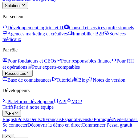
Solutions
Par secteur
Développement logiciel et IT
Conseil et services professionnels
Agences marketing et créatives
Immobilier B2B
Services
médicaux
Par rôle
Pour fondateurs et CEOs
Pour responsables finance
Pour RH
et opérations
Pour experts-comptables
Ressources
Base de connaissances
Tutoriels
Blog
Notes de version
Développeurs
Plateforme développeur
API
MCP
Tarifs
Parler à notre équipe
FR
English
Polski
Deutsch
Français
Español
Svenska
Português
Nederlands
D
Se connecter
Découvrir la démo en direct
Commencer l’essai gratuit