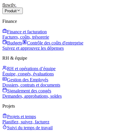
flowtly
.
Produit
Finance
Finance et facturation
Factures, coûts, trésorerie
Budgets
Contrôle des coûts d'entreprise
Suivez et approuvez les dépenses
RH & équipe
RH et opérations d’équipe
Équipe, congés, évaluations
Gestion des Employés
Dossiers, contrats et documents
Signalement des congés
Demandes, approbations, soldes
Projets
Projets et temps
Planifiez, suivez, facturez
Suivi du temps de travail