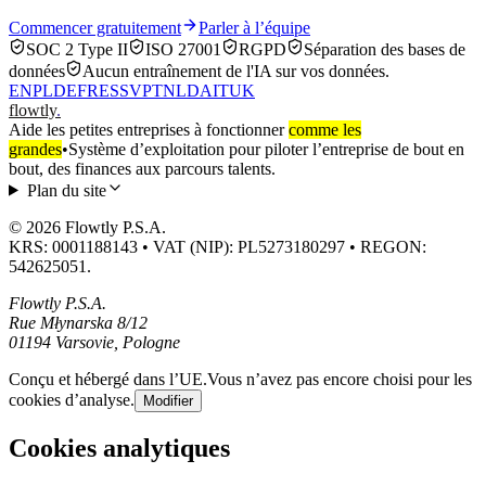
Commencer gratuitement
Parler à l’équipe
SOC 2 Type II
ISO 27001
RGPD
Séparation des bases de
données
Aucun entraînement de l'IA sur vos données.
EN
PL
DE
FR
ES
SV
PT
NL
DA
IT
UK
flowtly
.
Aide les petites entreprises à fonctionner
comme les
grandes
•
Système d’exploitation pour piloter l’entreprise de bout en
bout, des finances aux parcours talents.
Plan du site
© 2026 Flowtly P.S.A.
KRS: 0001188143 • VAT (NIP): PL5273180297 • REGON:
542625051.
Flowtly P.S.A.
Rue Młynarska 8/12
01194 Varsovie, Pologne
Conçu et hébergé dans l’UE.
Vous n’avez pas encore choisi pour les
cookies d’analyse.
Modifier
Cookies analytiques