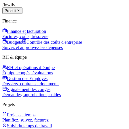
flowtly
.
Produit
Finance
Finance et facturation
Factures, coûts, trésorerie
Budgets
Contrôle des coûts d'entreprise
Suivez et approuvez les dépenses
RH & équipe
RH et opérations d’équipe
Équipe, congés, évaluations
Gestion des Employés
Dossiers, contrats et documents
Signalement des congés
Demandes, approbations, soldes
Projets
Projets et temps
Planifiez, suivez, facturez
Suivi du temps de travail