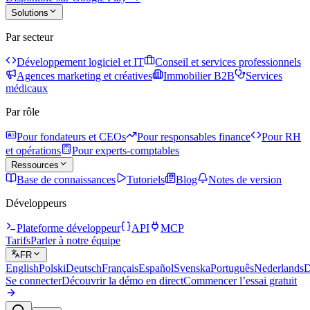
Solutions
Par secteur
Développement logiciel et IT
Conseil et services professionnels
Agences marketing et créatives
Immobilier B2B
Services
médicaux
Par rôle
Pour fondateurs et CEOs
Pour responsables finance
Pour RH
et opérations
Pour experts-comptables
Ressources
Base de connaissances
Tutoriels
Blog
Notes de version
Développeurs
Plateforme développeur
API
MCP
Tarifs
Parler à notre équipe
FR
English
Polski
Deutsch
Français
Español
Svenska
Português
Nederlands
D
Se connecter
Découvrir la démo en direct
Commencer l’essai gratuit