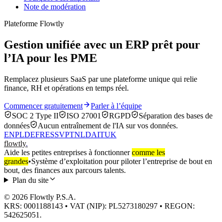
Note de modération
Plateforme Flowtly
Gestion unifiée avec un ERP prêt pour
l’IA pour les PME
Remplacez plusieurs SaaS par une plateforme unique qui relie
finance, RH et opérations en temps réel.
Commencer gratuitement
Parler à l’équipe
SOC 2 Type II
ISO 27001
RGPD
Séparation des bases de
données
Aucun entraînement de l'IA sur vos données.
EN
PL
DE
FR
ES
SV
PT
NL
DA
IT
UK
flowtly
.
Aide les petites entreprises à fonctionner
comme les
grandes
•
Système d’exploitation pour piloter l’entreprise de bout en
bout, des finances aux parcours talents.
Plan du site
© 2026 Flowtly P.S.A.
KRS: 0001188143 • VAT (NIP): PL5273180297 • REGON:
542625051.