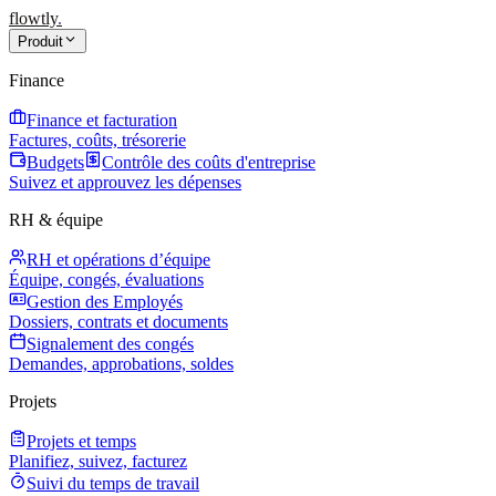
flowtly
.
Produit
Finance
Finance et facturation
Factures, coûts, trésorerie
Budgets
Contrôle des coûts d'entreprise
Suivez et approuvez les dépenses
RH & équipe
RH et opérations d’équipe
Équipe, congés, évaluations
Gestion des Employés
Dossiers, contrats et documents
Signalement des congés
Demandes, approbations, soldes
Projets
Projets et temps
Planifiez, suivez, facturez
Suivi du temps de travail