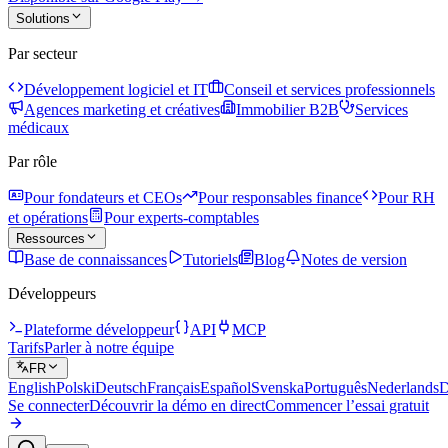
Solutions
Par secteur
Développement logiciel et IT
Conseil et services professionnels
Agences marketing et créatives
Immobilier B2B
Services
médicaux
Par rôle
Pour fondateurs et CEOs
Pour responsables finance
Pour RH
et opérations
Pour experts-comptables
Ressources
Base de connaissances
Tutoriels
Blog
Notes de version
Développeurs
Plateforme développeur
API
MCP
Tarifs
Parler à notre équipe
FR
English
Polski
Deutsch
Français
Español
Svenska
Português
Nederlands
D
Se connecter
Découvrir la démo en direct
Commencer l’essai gratuit