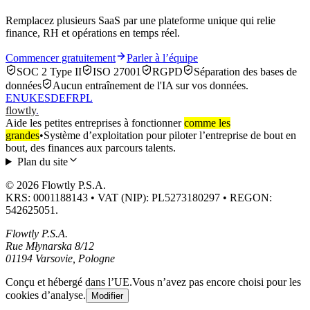
Remplacez plusieurs SaaS par une plateforme unique qui relie
finance, RH et opérations en temps réel.
Commencer gratuitement
Parler à l’équipe
SOC 2 Type II
ISO 27001
RGPD
Séparation des bases de
données
Aucun entraînement de l'IA sur vos données.
EN
UK
ES
DE
FR
PL
flowtly
.
Aide les petites entreprises à fonctionner
comme les
grandes
•
Système d’exploitation pour piloter l’entreprise de bout en
bout, des finances aux parcours talents.
Plan du site
© 2026 Flowtly P.S.A.
KRS: 0001188143 • VAT (NIP): PL5273180297 • REGON:
542625051.
Flowtly P.S.A.
Rue Młynarska 8/12
01194 Varsovie, Pologne
Conçu et hébergé dans l’UE.
Vous n’avez pas encore choisi pour les
cookies d’analyse.
Modifier