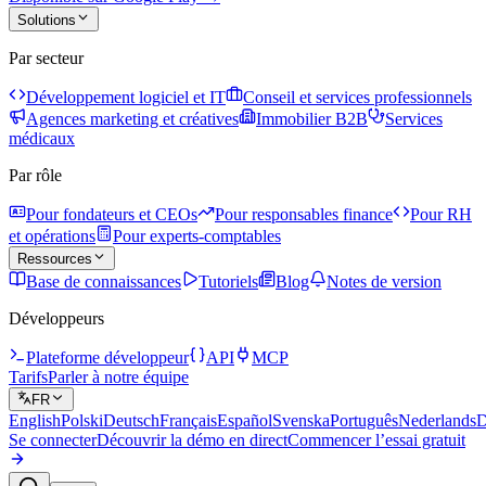
Solutions
Par secteur
Développement logiciel et IT
Conseil et services professionnels
Agences marketing et créatives
Immobilier B2B
Services
médicaux
Par rôle
Pour fondateurs et CEOs
Pour responsables finance
Pour RH
et opérations
Pour experts-comptables
Ressources
Base de connaissances
Tutoriels
Blog
Notes de version
Développeurs
Plateforme développeur
API
MCP
Tarifs
Parler à notre équipe
FR
English
Polski
Deutsch
Français
Español
Svenska
Português
Nederlands
D
Se connecter
Découvrir la démo en direct
Commencer l’essai gratuit