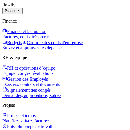
flowtly
.
Produit
Finance
Finance et facturation
Factures, coûts, trésorerie
Budgets
Contrôle des coûts d'entreprise
Suivez et approuvez les dépenses
RH & équipe
RH et opérations d’équipe
Équipe, congés, évaluations
Gestion des Employés
Dossiers, contrats et documents
Signalement des congés
Demandes, approbations, soldes
Projets
Projets et temps
Planifiez, suivez, facturez
Suivi du temps de travail