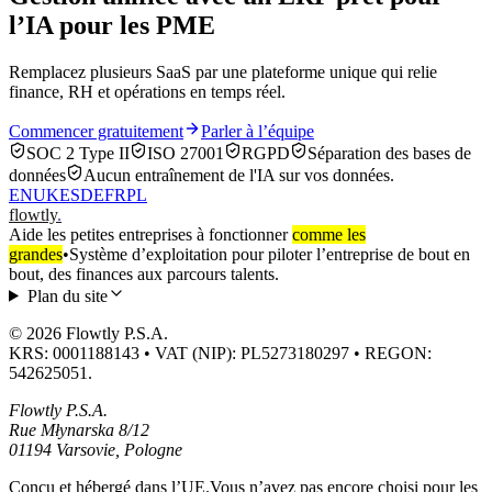
l’IA pour les PME
Remplacez plusieurs SaaS par une plateforme unique qui relie
finance, RH et opérations en temps réel.
Commencer gratuitement
Parler à l’équipe
SOC 2 Type II
ISO 27001
RGPD
Séparation des bases de
données
Aucun entraînement de l'IA sur vos données.
EN
UK
ES
DE
FR
PL
flowtly
.
Aide les petites entreprises à fonctionner
comme les
grandes
•
Système d’exploitation pour piloter l’entreprise de bout en
bout, des finances aux parcours talents.
Plan du site
© 2026 Flowtly P.S.A.
KRS: 0001188143 • VAT (NIP): PL5273180297 • REGON:
542625051.
Flowtly P.S.A.
Rue Młynarska 8/12
01194 Varsovie, Pologne
Conçu et hébergé dans l’UE.
Vous n’avez pas encore choisi pour les