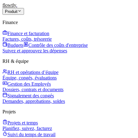
flowtly
.
Produit
Finance
Finance et facturation
Factures, coûts, trésorerie
Budgets
Contrôle des coûts d'entreprise
Suivez et approuvez les dépenses
RH & équipe
RH et opérations d’équipe
Équipe, congés, évaluations
Gestion des Employés
Dossiers, contrats et documents
Signalement des congés
Demandes, approbations, soldes
Projets
Projets et temps
Planifiez, suivez, facturez
Suivi du temps de travail