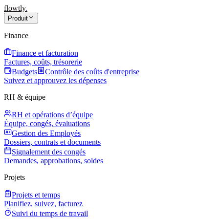
flowtly
.
Produit
Finance
Finance et facturation
Factures, coûts, trésorerie
Budgets
Contrôle des coûts d'entreprise
Suivez et approuvez les dépenses
RH & équipe
RH et opérations d’équipe
Équipe, congés, évaluations
Gestion des Employés
Dossiers, contrats et documents
Signalement des congés
Demandes, approbations, soldes
Projets
Projets et temps
Planifiez, suivez, facturez
Suivi du temps de travail