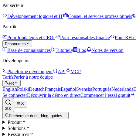
Par secteur
Développement logiciel et IT
Conseil et services professionnels
Par rôle
Pour fondateurs et CEOs
Pour responsables finance
Pour RH et
Ressources
Base de connaissances
Tutoriels
Blog
Notes de version
Développeurs
Plateforme développeur
API
MCP
Tarifs
Parler à notre équipe
FR
English
Polski
Deutsch
Français
Español
Svenska
Português
Nederlands
D
Se connecter
Découvrir la démo en direct
Commencer l’essai gratuit
⌘K
Rechercher docs, blog, guides…
Produit
Solutions
Ressources