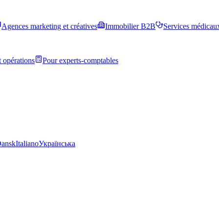
Agences marketing et créatives
Immobilier B2B
Services médicau
 opérations
Pour experts-comptables
ansk
Italiano
Українська