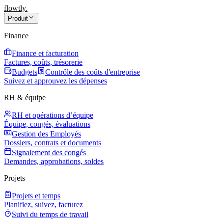
flowtly
.
Produit
Finance
Finance et facturation
Factures, coûts, trésorerie
Budgets
Contrôle des coûts d'entreprise
Suivez et approuvez les dépenses
RH & équipe
RH et opérations d’équipe
Équipe, congés, évaluations
Gestion des Employés
Dossiers, contrats et documents
Signalement des congés
Demandes, approbations, soldes
Projets
Projets et temps
Planifiez, suivez, facturez
Suivi du temps de travail