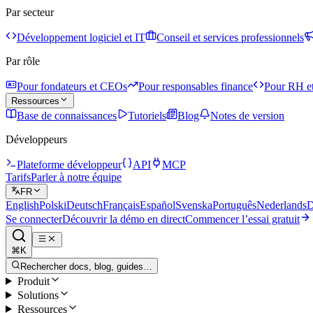
Par secteur
Développement logiciel et IT
Conseil et services professionnels
Par rôle
Pour fondateurs et CEOs
Pour responsables finance
Pour RH et
Ressources
Base de connaissances
Tutoriels
Blog
Notes de version
Développeurs
Plateforme développeur
API
MCP
Tarifs
Parler à notre équipe
FR
English
Polski
Deutsch
Français
Español
Svenska
Português
Nederlands
D
Se connecter
Découvrir la démo en direct
Commencer l’essai gratuit
⌘K
Rechercher docs, blog, guides…
Produit
Solutions
Ressources