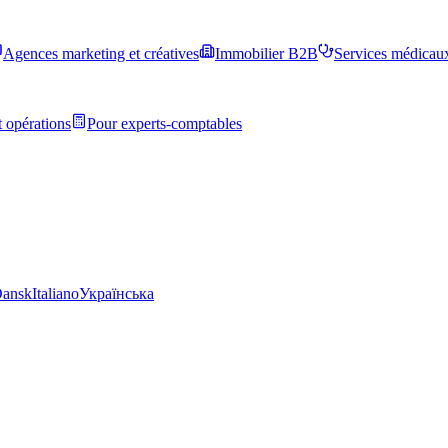
Agences marketing et créatives
Immobilier B2B
Services médicau
 opérations
Pour experts-comptables
ansk
Italiano
Українська