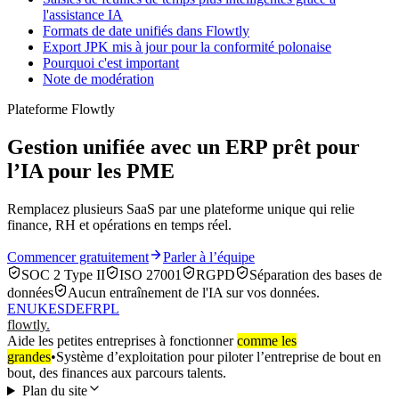
l'assistance IA
Formats de date unifiés dans Flowtly
Export JPK mis à jour pour la conformité polonaise
Pourquoi c'est important
Note de modération
Plateforme Flowtly
Gestion unifiée avec un ERP prêt pour
l’IA pour les PME
Remplacez plusieurs SaaS par une plateforme unique qui relie
finance, RH et opérations en temps réel.
Commencer gratuitement
Parler à l’équipe
SOC 2 Type II
ISO 27001
RGPD
Séparation des bases de
données
Aucun entraînement de l'IA sur vos données.
EN
UK
ES
DE
FR
PL
flowtly
.
Aide les petites entreprises à fonctionner
comme les
grandes
•
Système d’exploitation pour piloter l’entreprise de bout en
bout, des finances aux parcours talents.
Plan du site