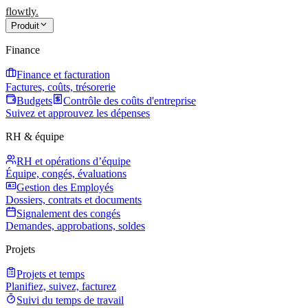
flowtly
.
Produit
Finance
Finance et facturation
Factures, coûts, trésorerie
Budgets
Contrôle des coûts d'entreprise
Suivez et approuvez les dépenses
RH & équipe
RH et opérations d’équipe
Équipe, congés, évaluations
Gestion des Employés
Dossiers, contrats et documents
Signalement des congés
Demandes, approbations, soldes
Projets
Projets et temps
Planifiez, suivez, facturez
Suivi du temps de travail