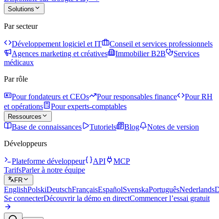
Solutions
Par secteur
Développement logiciel et IT
Conseil et services professionnels
Agences marketing et créatives
Immobilier B2B
Services
médicaux
Par rôle
Pour fondateurs et CEOs
Pour responsables finance
Pour RH
et opérations
Pour experts-comptables
Ressources
Base de connaissances
Tutoriels
Blog
Notes de version
Développeurs
Plateforme développeur
API
MCP
Tarifs
Parler à notre équipe
FR
English
Polski
Deutsch
Français
Español
Svenska
Português
Nederlands
D
Se connecter
Découvrir la démo en direct
Commencer l’essai gratuit