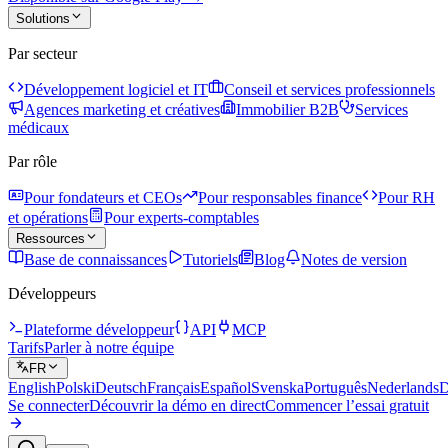
Solutions
Par secteur
Développement logiciel et IT
Conseil et services professionnels
Agences marketing et créatives
Immobilier B2B
Services
médicaux
Par rôle
Pour fondateurs et CEOs
Pour responsables finance
Pour RH
et opérations
Pour experts-comptables
Ressources
Base de connaissances
Tutoriels
Blog
Notes de version
Développeurs
Plateforme développeur
API
MCP
Tarifs
Parler à notre équipe
FR
English
Polski
Deutsch
Français
Español
Svenska
Português
Nederlands
D
Se connecter
Découvrir la démo en direct
Commencer l’essai gratuit