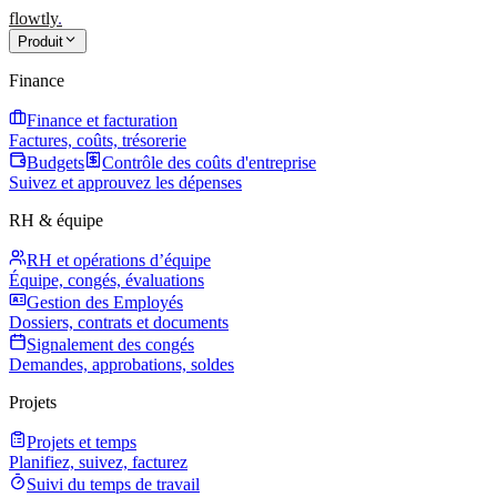
flowtly
.
Produit
Finance
Finance et facturation
Factures, coûts, trésorerie
Budgets
Contrôle des coûts d'entreprise
Suivez et approuvez les dépenses
RH & équipe
RH et opérations d’équipe
Équipe, congés, évaluations
Gestion des Employés
Dossiers, contrats et documents
Signalement des congés
Demandes, approbations, soldes
Projets
Projets et temps
Planifiez, suivez, facturez
Suivi du temps de travail