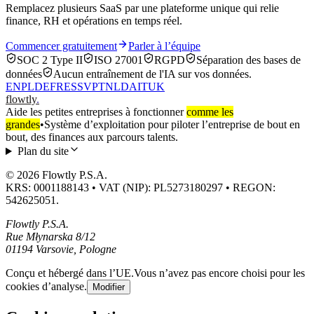
Remplacez plusieurs SaaS par une plateforme unique qui relie
finance, RH et opérations en temps réel.
Commencer gratuitement
Parler à l’équipe
SOC 2 Type II
ISO 27001
RGPD
Séparation des bases de
données
Aucun entraînement de l'IA sur vos données.
EN
PL
DE
FR
ES
SV
PT
NL
DA
IT
UK
flowtly
.
Aide les petites entreprises à fonctionner
comme les
grandes
•
Système d’exploitation pour piloter l’entreprise de bout en
bout, des finances aux parcours talents.
Plan du site
© 2026 Flowtly P.S.A.
KRS: 0001188143 • VAT (NIP): PL5273180297 • REGON:
542625051.
Flowtly P.S.A.
Rue Młynarska 8/12
01194 Varsovie, Pologne
Conçu et hébergé dans l’UE.
Vous n’avez pas encore choisi pour les
cookies d’analyse.
Modifier