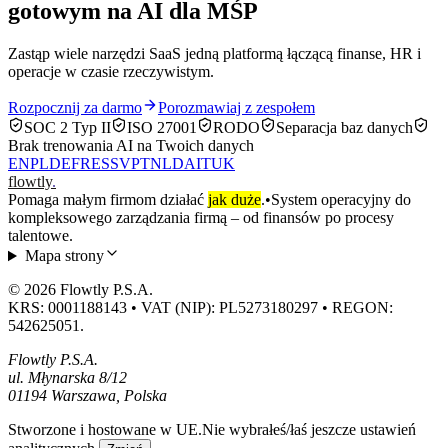
gotowym na AI dla MŚP
Zastąp wiele narzędzi SaaS jedną platformą łączącą finanse, HR i
operacje w czasie rzeczywistym.
Rozpocznij za darmo
Porozmawiaj z zespołem
SOC 2 Typ II
ISO 27001
RODO
Separacja baz danych
Brak trenowania AI na Twoich danych
EN
PL
DE
FR
ES
SV
PT
NL
DA
IT
UK
flowtly
.
Pomaga małym firmom działać
jak duże
.
•
System operacyjny do
kompleksowego zarządzania firmą – od finansów po procesy
talentowe.
Mapa strony
© 2026 Flowtly P.S.A.
KRS: 0001188143 • VAT (NIP): PL5273180297 • REGON:
542625051.
Flowtly P.S.A.
ul. Młynarska 8/12
01194 Warszawa, Polska
Stworzone i hostowane w UE.
Nie wybrałeś/łaś jeszcze ustawień