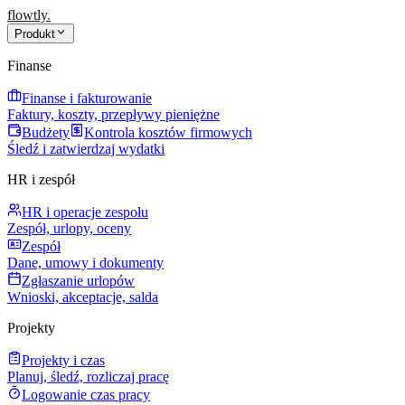
flowtly
.
Produkt
Finanse
Finanse i fakturowanie
Faktury, koszty, przepływy pieniężne
Budżety
Kontrola kosztów firmowych
Śledź i zatwierdzaj wydatki
HR i zespół
HR i operacje zespołu
Zespół, urlopy, oceny
Zespół
Dane, umowy i dokumenty
Zgłaszanie urlopów
Wnioski, akceptacje, salda
Projekty
Projekty i czas
Planuj, śledź, rozliczaj pracę
Logowanie czas pracy