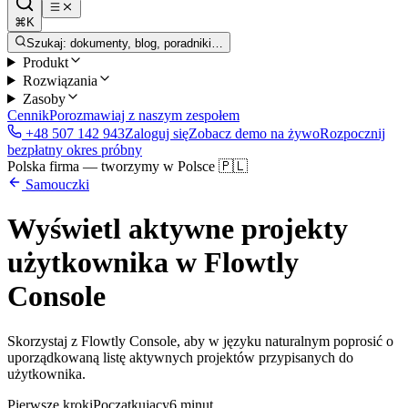
⌘K
Szukaj: dokumenty, blog, poradniki…
Produkt
Rozwiązania
Zasoby
Cennik
Porozmawiaj z naszym zespołem
+48 507 142 943
Zaloguj się
Zobacz demo na żywo
Rozpocznij
bezpłatny okres próbny
Polska firma — tworzymy w Polsce 🇵🇱
Samouczki
Wyświetl aktywne projekty
użytkownika w Flowtly
Console
Skorzystaj z Flowtly Console, aby w języku naturalnym poprosić o
uporządkowaną listę aktywnych projektów przypisanych do
użytkownika.
Pierwsze kroki
Początkujący
6 minut