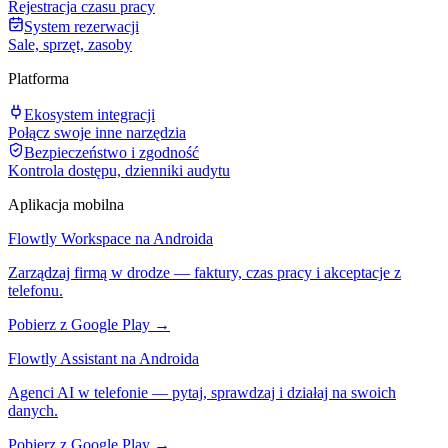
Rejestracja czasu pracy
System rezerwacji
Sale, sprzęt, zasoby
Platforma
Ekosystem integracji
Połącz swoje inne narzędzia
Bezpieczeństwo i zgodność
Kontrola dostępu, dzienniki audytu
Aplikacja mobilna
Flowtly Workspace na Androida
Zarządzaj firmą w drodze — faktury, czas pracy i akceptacje z
telefonu.
Pobierz z Google Play →
Flowtly Assistant na Androida
Agenci AI w telefonie — pytaj, sprawdzaj i działaj na swoich
danych.
Pobierz z Google Play →