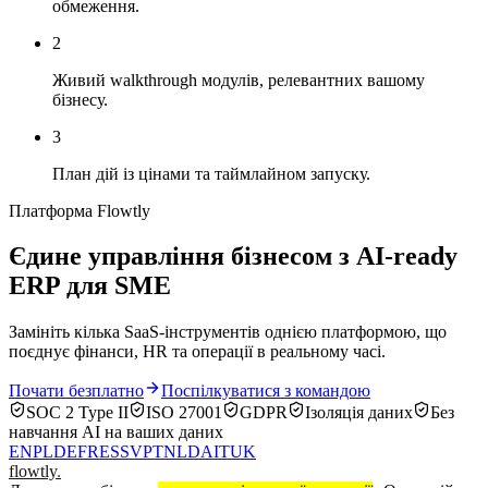
обмеження.
2
Живий walkthrough модулів, релевантних вашому
бізнесу.
3
План дій із цінами та таймлайном запуску.
Платформа Flowtly
Єдине управління бізнесом з AI-ready
ERP для SME
Замініть кілька SaaS-інструментів однією платформою, що
поєднує фінанси, HR та операції в реальному часі.
Почати безплатно
Поспілкуватися з командою
SOC 2 Type II
ISO 27001
GDPR
Ізоляція даних
Без
навчання AI на ваших даних
EN
PL
DE
FR
ES
SV
PT
NL
DA
IT
UK
flowtly
.