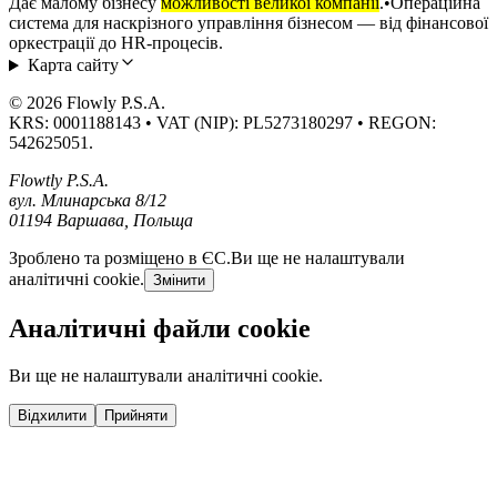
Дає малому бізнесу
можливості великої компанії
.
•
Операційна
система для наскрізного управління бізнесом — від фінансової
оркестрації до HR-процесів.
Карта сайту
© 2026 Flowly P.S.A.
KRS: 0001188143 • VAT (NIP): PL5273180297 • REGON:
542625051.
Flowtly P.S.A.
вул. Млинарська 8/12
01194 Варшава, Польща
Зроблено та розміщено в ЄС.
Ви ще не налаштували
аналітичні cookie.
Змінити
Аналітичні файли cookie
Ви ще не налаштували аналітичні cookie.
Відхилити
Прийняти