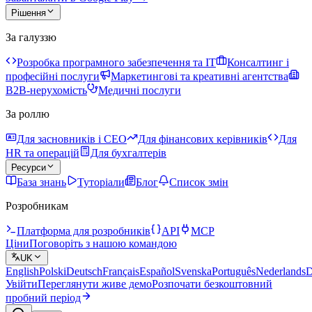
Рішення
За галуззю
Розробка програмного забезпечення та IT
Консалтинг і
професійні послуги
Маркетингові та креативні агентства
B2B-нерухомість
Медичні послуги
За роллю
Для засновників і CEO
Для фінансових керівників
Для
HR та операцій
Для бухгалтерів
Ресурси
База знань
Туторіали
Блог
Список змін
Розробникам
Платформа для розробників
API
MCP
Ціни
Поговоріть з нашою командою
UK
English
Polski
Deutsch
Français
Español
Svenska
Português
Nederlands
D
Увійти
Переглянути живе демо
Розпочати безкоштовний
пробний період