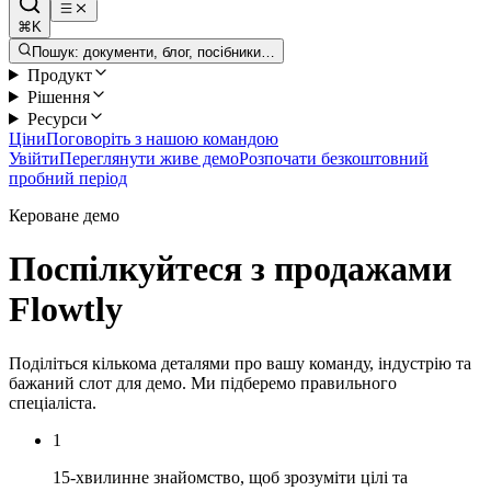
⌘K
Пошук: документи, блог, посібники…
Продукт
Рішення
Ресурси
Ціни
Поговоріть з нашою командою
Увійти
Переглянути живе демо
Розпочати безкоштовний
пробний період
Кероване демо
Поспілкуйтеся з продажами
Flowtly
Поділіться кількома деталями про вашу команду, індустрію та
бажаний слот для демо. Ми підберемо правильного
спеціаліста.
1
15-хвилинне знайомство, щоб зрозуміти цілі та