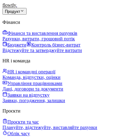
flowtly
.
Продукт
Фінанси
Фінанси та виставлення рахунків
Рахунки, витрати, грошовий потік
Бюджети
Контроль бізнес-витрат
Відстежуйте та затверджуйте витрати
HR і команда
HR і командні операції
Команда, відпустки, оцінки
Управління працівниками
Дані, договори та документи
Заявки на відпустку
Заявки, погодження, залишки
Проєкти
Проєкти та час
Плануйте, відстежуйте, виставляйте рахунки
Облік часу