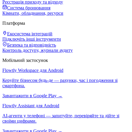
Реєстрація приходу та відходу
Система бронювання
Кімнати, обладнання, ресурси
Платформа
Екосистема інтеграцій
Підключіть інші інструменти
Безпека та відповідність
Контроль доступу, журнали аудиту
Мобільний застосунок
Flowtly Workspace для Android
Керуйте бізнесом будь-де — рахунки, час і погодження зі
смартфона.
Завантажити в Google Play →
Flowtly Assistant для Android
AI-агенти у телефоні — запитуйте, перевіряйте та дійте зі
своїми цифрами.
Завантажити в Google Play →