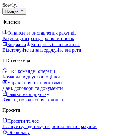
flowtly
.
Продукт
Фінанси
Фінанси та виставлення рахунків
Рахунки, витрати, грошовий потік
Бюджети
Контроль бізнес-витрат
Відстежуйте та затверджуйте витрати
HR і команда
HR і командні операції
Команда, відпустки, оцінки
Управління працівниками
Дані, договори та документи
Заявки на відпустку
Заявки, погодження, залишки
Проєкти
Проєкти та час
Плануйте, відстежуйте, виставляйте рахунки
Облік часу