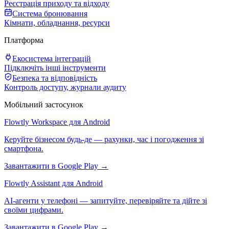
Реєстрація приходу та відходу
Система бронювання
Кімнати, обладнання, ресурси
Платформа
Екосистема інтеграцій
Підключіть інші інструменти
Безпека та відповідність
Контроль доступу, журнали аудиту
Мобільний застосунок
Flowtly Workspace для Android
Керуйте бізнесом будь-де — рахунки, час і погодження зі
смартфона.
Завантажити в Google Play →
Flowtly Assistant для Android
AI-агенти у телефоні — запитуйте, перевіряйте та дійте зі
своїми цифрами.
Завантажити в Google Play →