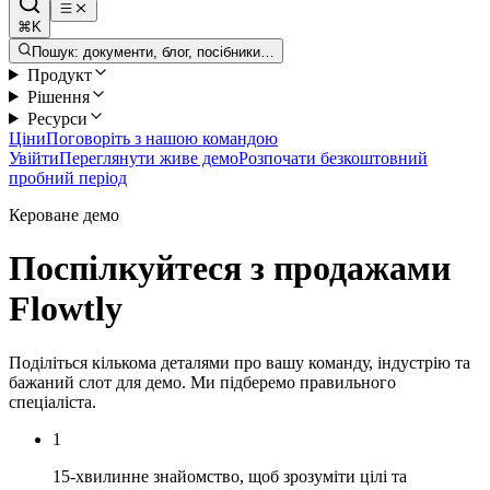
⌘K
Пошук: документи, блог, посібники…
Продукт
Рішення
Ресурси
Ціни
Поговоріть з нашою командою
Увійти
Переглянути живе демо
Розпочати безкоштовний
пробний період
Кероване демо
Поспілкуйтеся з продажами
Flowtly
Поділіться кількома деталями про вашу команду, індустрію та
бажаний слот для демо. Ми підберемо правильного
спеціаліста.
1
15-хвилинне знайомство, щоб зрозуміти цілі та