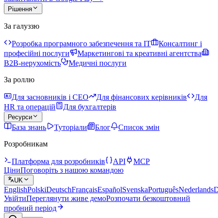
Рішення
За галуззю
Розробка програмного забезпечення та IT
Консалтинг і
професійні послуги
Маркетингові та креативні агентства
B2B-нерухомість
Медичні послуги
За роллю
Для засновників і CEO
Для фінансових керівників
Для
HR та операцій
Для бухгалтерів
Ресурси
База знань
Туторіали
Блог
Список змін
Розробникам
Платформа для розробників
API
MCP
Ціни
Поговоріть з нашою командою
UK
English
Polski
Deutsch
Français
Español
Svenska
Português
Nederlands
D
Увійти
Переглянути живе демо
Розпочати безкоштовний
пробний період