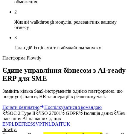
обмеження.
2
Живий walkthrough модулів, релевантних вашому
бізнесу.
3
План дій із цінами та таймлайном запуску.
Платформа Flowtly
Єдине управління бізнесом з AI-ready
ERP для SME
Замініть кілька SaaS-інструментів однією платформою, що
поєднує фінанси, HR та операції в реальному часі.
Почати безплатно
Поспілкуватися з командою
SOC 2 Type II
ISO 27001
GDPR
Ізоляція даних
Без
навчання AI на ваших даних
EN
PL
DE
FR
ES
SV
PT
NL
DA
IT
UK
flowtly
.