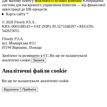
Дає малому бізнесу
можливості великої компанії
.
•
Операційна
система для наскрізного управління бізнесом — від фінансової
оркестрації до HR-процесів.
Карта сайту
© 2026 Flowly P.S.A.
KRS: 0001188143 • VAT (NIP): PL5273180297 • REGON:
542625051.
Flowtly P.S.A.
вул. Млинарська 8/12
01194 Варшава, Польща
Зроблено та розміщено в ЄС.
Ви ще не налаштували
аналітичні cookie.
Змінити
Аналітичні файли cookie
Ви ще не налаштували аналітичні cookie.
Відхилити
Прийняти