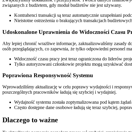
związanych z budżetem, gdy moduł budżetów nie jest używany.
Kontrahenci transakcji są teraz automatycznie uzupełniani pod
Nieistotne ostrzeżenia o brakujących transakcjach budżetowych 
Udoskonalone Uprawnienia do Widoczności Czasu P
Aby lepiej chronić wrażliwe informacje, zaktualizowaliśmy zasady do
osób przeglądających, co zapewnia, że tylko odpowiedni personel ma
Widoczność czasu pracy jest teraz ograniczona do liderów pro
Tylko autoryzowani członkowie projektu mogą uzyskiwać dost
Poprawiona Responsywność Systemu
Wprowadziliśmy aktualizację w celu poprawy wydajności i responsyw
poszczególnych pracowników ładują się szybciej i wydajniej.
Wydajność systemu została zoptymalizowana pod kątem żądań
Często dostępne dane osobowe ładują się teraz szybciej, popr
Dlaczego to ważne