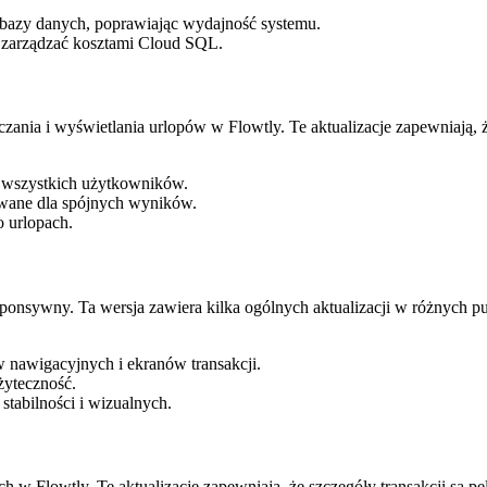
bazy danych, poprawiając wydajność systemu.
 zarządzać kosztami Cloud SQL.
a i wyświetlania urlopów w Flowtly. Te aktualizacje zapewniają, że c
la wszystkich użytkowników.
owane dla spójnych wyników.
o urlopach.
responsywny. Ta wersja zawiera kilka ogólnych aktualizacji w różnych 
w nawigacyjnych i ekranów transakcji.
żyteczność.
stabilności i wizualnych.
w Flowtly. Te aktualizacje zapewniają, że szczegóły transakcji są peł