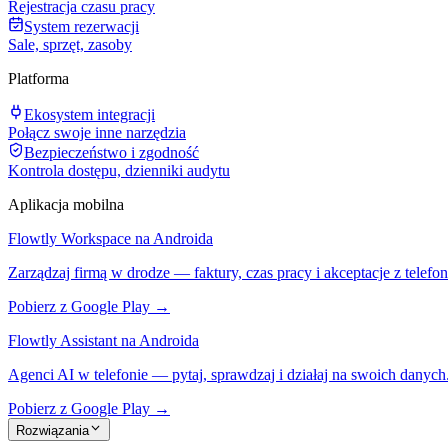
Rejestracja czasu pracy
System rezerwacji
Sale, sprzęt, zasoby
Platforma
Ekosystem integracji
Połącz swoje inne narzędzia
Bezpieczeństwo i zgodność
Kontrola dostępu, dzienniki audytu
Aplikacja mobilna
Flowtly Workspace na Androida
Zarządzaj firmą w drodze — faktury, czas pracy i akceptacje z telefon
Pobierz z Google Play →
Flowtly Assistant na Androida
Agenci AI w telefonie — pytaj, sprawdzaj i działaj na swoich danych
Pobierz z Google Play →
Rozwiązania