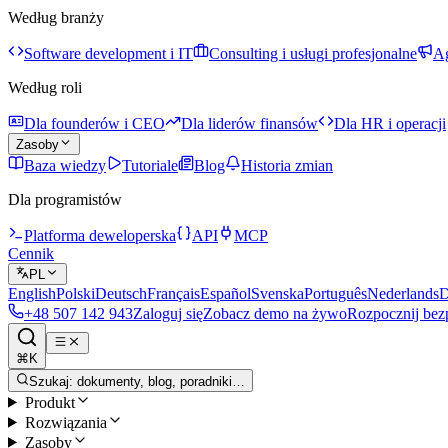
Według branży
Software development i IT
Consulting i usługi profesjonalne
Ag
Według roli
Dla founderów i CEO
Dla liderów finansów
Dla HR i operacji
Zasoby
Baza wiedzy
Tutoriale
Blog
Historia zmian
Dla programistów
Platforma deweloperska
API
MCP
Cennik
PL
English
Polski
Deutsch
Français
Español
Svenska
Português
Nederlands
D
+48 507 142 943
Zaloguj się
Zobacz demo na żywo
Rozpocznij bez
⌘K
Szukaj: dokumenty, blog, poradniki…
Produkt
Rozwiązania
Zasoby