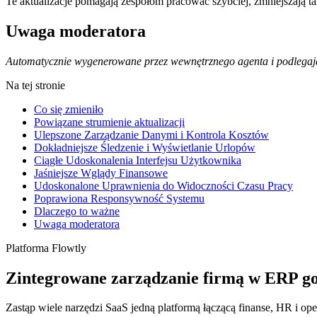
Te aktualizacje pomagają zespołom pracować szybciej, zmniejszają t
Uwaga moderatora
Automatycznie wygenerowane przez wewnętrznego agenta i podlegają
Na tej stronie
Co się zmieniło
Powiązane strumienie aktualizacji
Ulepszone Zarządzanie Danymi i Kontrola Kosztów
Dokładniejsze Śledzenie i Wyświetlanie Urlopów
Ciągłe Udoskonalenia Interfejsu Użytkownika
Jaśniejsze Wglądy Finansowe
Udoskonalone Uprawnienia do Widoczności Czasu Pracy
Poprawiona Responsywność Systemu
Dlaczego to ważne
Uwaga moderatora
Platforma Flowtly
Zintegrowane zarządzanie firmą w ERP g
Zastąp wiele narzędzi SaaS jedną platformą łączącą finanse, HR i op