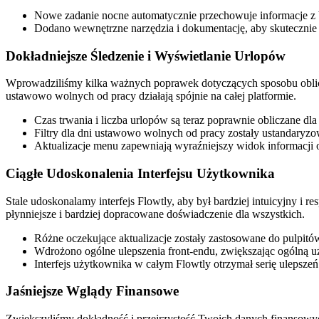
Nowe zadanie nocne automatycznie przechowuje informacje z 
Dodano wewnętrzne narzędzia i dokumentację, aby skutecznie
Dokładniejsze Śledzenie i Wyświetlanie Urlopów
Wprowadziliśmy kilka ważnych poprawek dotyczących sposobu obliczani
ustawowo wolnych od pracy działają spójnie na całej platformie.
Czas trwania i liczba urlopów są teraz poprawnie obliczane d
Filtry dla dni ustawowo wolnych od pracy zostały ustandaryz
Aktualizacje menu zapewniają wyraźniejszy widok informacji 
Ciągłe Udoskonalenia Interfejsu Użytkownika
Stale udoskonalamy interfejs Flowtly, aby był bardziej intuicyjny i 
płynniejsze i bardziej dopracowane doświadczenie dla wszystkich.
Różne oczekujące aktualizacje zostały zastosowane do pulpitó
Wdrożono ogólne ulepszenia front-endu, zwiększając ogólną u
Interfejs użytkownika w całym Flowtly otrzymał serię ulepszeń 
Jaśniejsze Wglądy Finansowe
Zwiększyliśmy dokładność i przejrzystość Twoich danych finansowych 