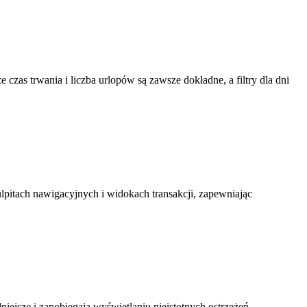
zas trwania i liczba urlopów są zawsze dokładne, a filtry dla dni
pulpitach nawigacyjnych i widokach transakcji, zapewniając
niejsze i zapobiegają wyświetlaniu nieistotnych ostrzeżeń