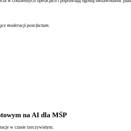
arcia w codziennych operacjach i poprawiają ogólną niezawodność plat
ce moderacji post-factum.
otowym na AI dla MŚP
eracje w czasie rzeczywistym.