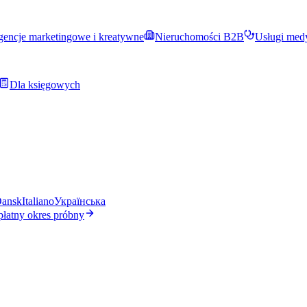
encje marketingowe i kreatywne
Nieruchomości B2B
Usługi med
Dla księgowych
ansk
Italiano
Українська
płatny okres próbny