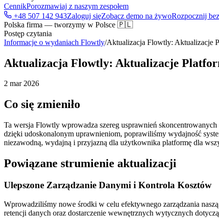
Cennik
Porozmawiaj z naszym zespołem
+48 507 142 943
Zaloguj się
Zobacz demo na żywo
Rozpocznij bez
Polska firma — tworzymy w Polsce 🇵🇱
Postęp czytania
Informacje o wydaniach Flowtly
/
Aktualizacja Flowtly: Aktualizacje
Aktualizacja Flowtly: Aktualizacje Platf
2 mar 2026
Co się zmieniło
Ta wersja Flowtly wprowadza szereg usprawnień skoncentrowanych n
dzięki udoskonalonym uprawnieniom, poprawiliśmy wydajność systemu 
niezawodną, wydajną i przyjazną dla użytkownika platformę dla wszy
Powiązane strumienie aktualizacji
Ulepszone Zarządzanie Danymi i Kontrola Kosztów
Wprowadziliśmy nowe środki w celu efektywnego zarządzania naszą
retencji danych oraz dostarczenie wewnętrznych wytycznych dotycząc