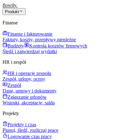
flowtly
.
Produkt
Finanse
Finanse i fakturowanie
Faktury, koszty, przepływy pieniężne
Budżety
Kontrola kosztów firmowych
Śledź i zatwierdzaj wydatki
HR i zespół
HR i operacje zespołu
Zespół, urlopy, oceny
Zespół
Dane, umowy i dokumenty
Zgłaszanie urlopów
Wnioski, akceptacje, salda
Projekty
Projekty i czas
Planuj, śledź, rozliczaj pracę
Logowanie czas pracy