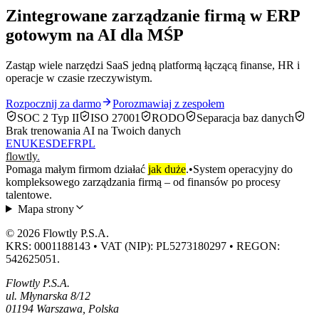
Zintegrowane zarządzanie firmą w ERP
gotowym na AI dla MŚP
Zastąp wiele narzędzi SaaS jedną platformą łączącą finanse, HR i
operacje w czasie rzeczywistym.
Rozpocznij za darmo
Porozmawiaj z zespołem
SOC 2 Typ II
ISO 27001
RODO
Separacja baz danych
Brak trenowania AI na Twoich danych
EN
UK
ES
DE
FR
PL
flowtly
.
Pomaga małym firmom działać
jak duże
.
•
System operacyjny do
kompleksowego zarządzania firmą – od finansów po procesy
talentowe.
Mapa strony
© 2026 Flowtly P.S.A.
KRS: 0001188143 • VAT (NIP): PL5273180297 • REGON:
542625051.
Flowtly P.S.A.
ul. Młynarska 8/12
01194 Warszawa, Polska