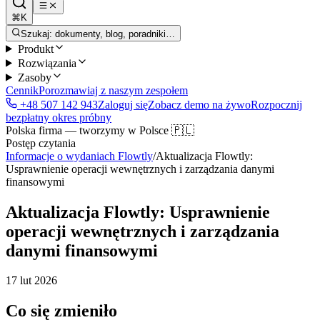
⌘K
Szukaj: dokumenty, blog, poradniki…
Produkt
Rozwiązania
Zasoby
Cennik
Porozmawiaj z naszym zespołem
+48 507 142 943
Zaloguj się
Zobacz demo na żywo
Rozpocznij
bezpłatny okres próbny
Polska firma — tworzymy w Polsce 🇵🇱
Postęp czytania
Informacje o wydaniach Flowtly
/
Aktualizacja Flowtly:
Usprawnienie operacji wewnętrznych i zarządzania danymi
finansowymi
Aktualizacja Flowtly: Usprawnienie
operacji wewnętrznych i zarządzania
danymi finansowymi
17 lut 2026
Co się zmieniło