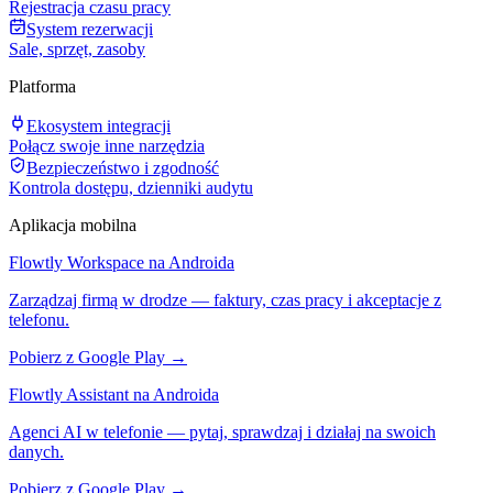
Rejestracja czasu pracy
System rezerwacji
Sale, sprzęt, zasoby
Platforma
Ekosystem integracji
Połącz swoje inne narzędzia
Bezpieczeństwo i zgodność
Kontrola dostępu, dzienniki audytu
Aplikacja mobilna
Flowtly Workspace na Androida
Zarządzaj firmą w drodze — faktury, czas pracy i akceptacje z
telefonu.
Pobierz z Google Play →
Flowtly Assistant na Androida
Agenci AI w telefonie — pytaj, sprawdzaj i działaj na swoich
danych.
Pobierz z Google Play →