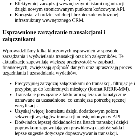
Efektywniej zarządzaj wewnętrznymi listami organizacji
dzięki nowym stronicowanym punktom końcowym API.
Korzystaj z bardziej solidnej i bezpiecznie wdrożonej
infrastruktury wewnętrznego CRM.
Usprawnione zarządzanie transakcjami i
załącznikami
Wprowadziliśmy kilka kluczowych usprawnień w sposobie
zarządzania i wyświetlania transakcji oraz ich załączników. Te
aktualizacje zapewniają większą przejrzystość w zapisach
finansowych, zwiększają spójność danych oraz upraszczają proces
uzgadniania i uzasadniania wydatków.
Precyzyjniej zarządzaj załącznikami do transakcji, filtrując je i
przypisując do konkretnych miesięcy (format RRRR-MM).
Transakcje powiązane z fakturami są teraz automatycznie
uznawane za uzasadnione, co zmniejsza potrzebę ręcznej
weryfikacji.
Uzyskaj więcej kontekstu dzięki dodatkowym polom
sekwencji wyciągów transakcji udostępnionym w API.
Doświadcz lepszej dokładności na listach transakcji dzięki
poprawkom zapewniającym prawidłową ciągłość salda i
lepsze sugestie dotyczące dopasowywania transakcji.