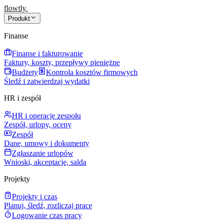
flowtly
.
Produkt
Finanse
Finanse i fakturowanie
Faktury, koszty, przepływy pieniężne
Budżety
Kontrola kosztów firmowych
Śledź i zatwierdzaj wydatki
HR i zespół
HR i operacje zespołu
Zespół, urlopy, oceny
Zespół
Dane, umowy i dokumenty
Zgłaszanie urlopów
Wnioski, akceptacje, salda
Projekty
Projekty i czas
Planuj, śledź, rozliczaj pracę
Logowanie czas pracy