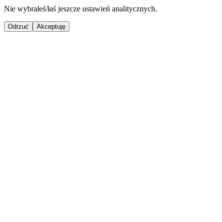
Nie wybrałeś/łaś jeszcze ustawień analitycznych.
Odrzuć
Akceptuję