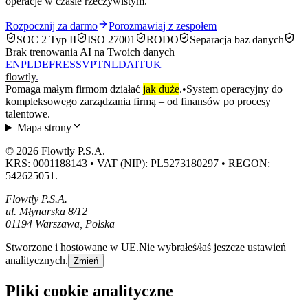
operacje w czasie rzeczywistym.
Rozpocznij za darmo
Porozmawiaj z zespołem
SOC 2 Typ II
ISO 27001
RODO
Separacja baz danych
Brak trenowania AI na Twoich danych
EN
PL
DE
FR
ES
SV
PT
NL
DA
IT
UK
flowtly
.
Pomaga małym firmom działać
jak duże
.
•
System operacyjny do
kompleksowego zarządzania firmą – od finansów po procesy
talentowe.
Mapa strony
© 2026 Flowtly P.S.A.
KRS: 0001188143 • VAT (NIP): PL5273180297 • REGON:
542625051.
Flowtly P.S.A.
ul. Młynarska 8/12
01194 Warszawa, Polska
Stworzone i hostowane w UE.
Nie wybrałeś/łaś jeszcze ustawień
analitycznych.
Zmień
Pliki cookie analityczne