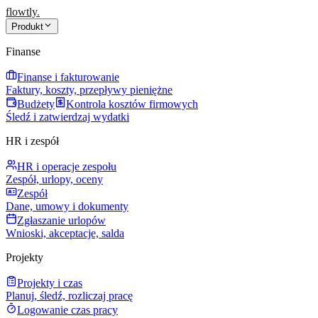
flowtly
.
Produkt
Finanse
Finanse i fakturowanie
Faktury, koszty, przepływy pieniężne
Budżety
Kontrola kosztów firmowych
Śledź i zatwierdzaj wydatki
HR i zespół
HR i operacje zespołu
Zespół, urlopy, oceny
Zespół
Dane, umowy i dokumenty
Zgłaszanie urlopów
Wnioski, akceptacje, salda
Projekty
Projekty i czas
Planuj, śledź, rozliczaj pracę
Logowanie czas pracy