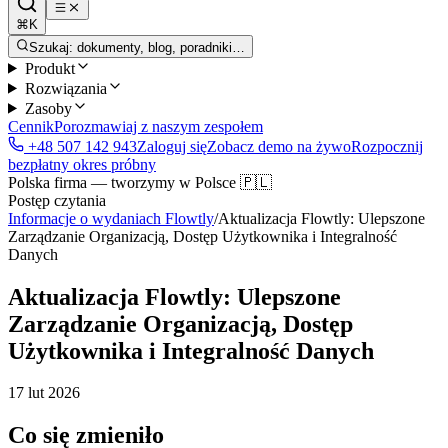
⌘K
Szukaj: dokumenty, blog, poradniki…
Produkt
Rozwiązania
Zasoby
Cennik
Porozmawiaj z naszym zespołem
+48 507 142 943
Zaloguj się
Zobacz demo na żywo
Rozpocznij
bezpłatny okres próbny
Polska firma — tworzymy w Polsce 🇵🇱
Postęp czytania
Informacje o wydaniach Flowtly
/
Aktualizacja Flowtly: Ulepszone
Zarządzanie Organizacją, Dostęp Użytkownika i Integralność
Danych
Aktualizacja Flowtly: Ulepszone
Zarządzanie Organizacją, Dostęp
Użytkownika i Integralność Danych
17 lut 2026
Co się zmieniło