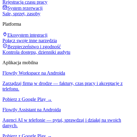
Rejestracja czasu pracy
System rezerwacji
Sale, sprzęt, zasoby
Platforma
Ekosystem integracji
Połącz swoje inne narzędzia
Bezpieczeństwo i zgodność
Kontrola dostępu, dzienniki audytu
Aplikacja mobilna
Flowtly Workspace na Androida
Zarządzaj firmą w drodze — faktury, czas pracy i akceptacje z
telefonu.
Pobierz z Google Play →
Flowtly Assistant na Androida
Agenci AI w telefonie — pytaj, sprawdzaj i działaj na swoich
danych.
Pobierz z Google Play →