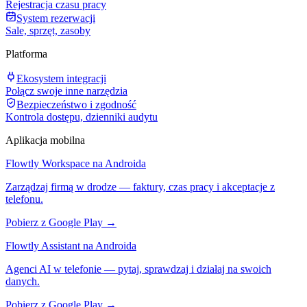
Rejestracja czasu pracy
System rezerwacji
Sale, sprzęt, zasoby
Platforma
Ekosystem integracji
Połącz swoje inne narzędzia
Bezpieczeństwo i zgodność
Kontrola dostępu, dzienniki audytu
Aplikacja mobilna
Flowtly Workspace na Androida
Zarządzaj firmą w drodze — faktury, czas pracy i akceptacje z
telefonu.
Pobierz z Google Play →
Flowtly Assistant na Androida
Agenci AI w telefonie — pytaj, sprawdzaj i działaj na swoich
danych.
Pobierz z Google Play →