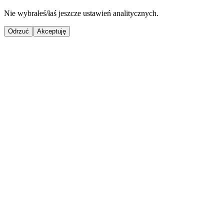
Nie wybrałeś/łaś jeszcze ustawień analitycznych.
Odrzuć
Akceptuję