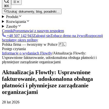
⌘K
Szukaj: dokumenty, blog, poradniki…
Produkt
Rozwiązania
Zasoby
Cennik
Porozmawiaj z naszym zespołem
+48 507 142 943
Zaloguj się
Zobacz demo na żywo
Rozpocznij
bezpłatny okres próbny
Polska firma — tworzymy w Polsce 🇵🇱
Postęp czytania
Informacje o wydaniach Flowtly
/
Aktualizacja Flowtly:
Usprawnione fakturowanie, udoskonalona obsługa płatności i
płynniejsze zarządzanie organizacjami
Aktualizacja Flowtly: Usprawnione
fakturowanie, udoskonalona obsługa
płatności i płynniejsze zarządzanie
organizacjami
28 lut 2026