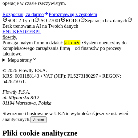
operacje w czasie rzeczywistym.
Rozpocznij za darmo
Porozmawiaj z zespołem
SOC 2 Typ II
ISO 27001
RODO
Separacja baz danych
Brak trenowania AI na Twoich danych
EN
UK
ES
DE
FR
PL
flowtly
.
Pomaga małym firmom działać
jak duże
.
•
System operacyjny do
kompleksowego zarządzania firmą – od finansów po procesy
talentowe.
Mapa strony
© 2026 Flowtly P.S.A.
KRS: 0001188143 • VAT (NIP): PL5273180297 • REGON:
542625051.
Flowtly P.S.A.
ul. Młynarska 8/12
01194 Warszawa, Polska
Stworzone i hostowane w UE.
Nie wybrałeś/łaś jeszcze ustawień
analitycznych.
Zmień
Pliki cookie analityczne