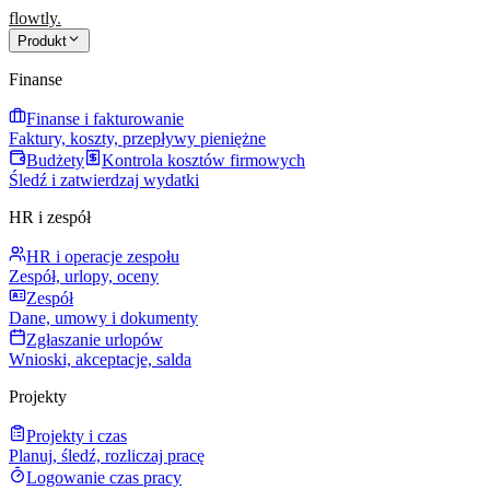
flowtly
.
Produkt
Finanse
Finanse i fakturowanie
Faktury, koszty, przepływy pieniężne
Budżety
Kontrola kosztów firmowych
Śledź i zatwierdzaj wydatki
HR i zespół
HR i operacje zespołu
Zespół, urlopy, oceny
Zespół
Dane, umowy i dokumenty
Zgłaszanie urlopów
Wnioski, akceptacje, salda
Projekty
Projekty i czas
Planuj, śledź, rozliczaj pracę
Logowanie czas pracy