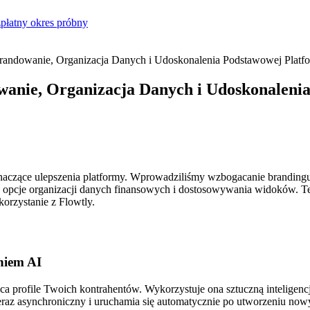
płatny okres próbny
 Brandowanie, Organizacja Danych i Udoskonalenia Podstawowej Platf
owanie, Organizacja Danych i Udoskonaleni
naczące ulepszenia platformy. Wprowadziliśmy wzbogacanie brandingu k
e opcje organizacji danych finansowych i dostosowywania widoków. Te 
orzystanie z Flowtly.
niem AI
a profile Twoich kontrahentów. Wykorzystuje ona sztuczną inteligen
teraz asynchroniczny i uruchamia się automatycznie po utworzeniu no