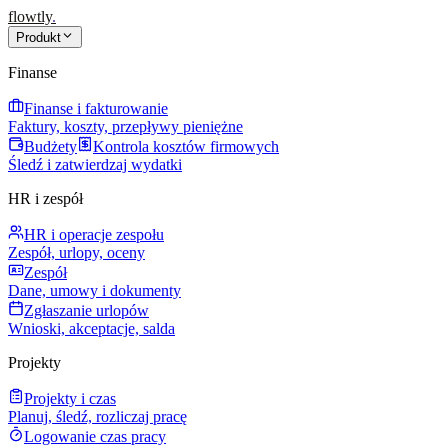
flowtly
.
Produkt
Finanse
Finanse i fakturowanie
Faktury, koszty, przepływy pieniężne
Budżety
Kontrola kosztów firmowych
Śledź i zatwierdzaj wydatki
HR i zespół
HR i operacje zespołu
Zespół, urlopy, oceny
Zespół
Dane, umowy i dokumenty
Zgłaszanie urlopów
Wnioski, akceptacje, salda
Projekty
Projekty i czas
Planuj, śledź, rozliczaj pracę
Logowanie czas pracy