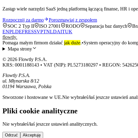
Zastąp wiele narzędzi SaaS jedną platformą łączącą finanse, HR i op
Rozpocznij za darmo
Porozmawiaj z zespołem
SOC 2 Typ II
ISO 27001
RODO
Separacja baz danych
Br
EN
PL
DE
FR
ES
SV
PT
NL
DA
IT
UK
flowtly
.
Pomaga małym firmom działać
jak duże
.
•
System operacyjny do kompl
Mapa strony
© 2026 Flowtly P.S.A.
KRS: 0001188143 • VAT (NIP): PL5273180297 • REGON: 542625
Flowtly P.S.A.
ul. Młynarska 8/12
01194 Warszawa, Polska
Stworzone i hostowane w UE.
Nie wybrałeś/łaś jeszcze ustawień anal
Pliki cookie analityczne
Nie wybrałeś/łaś jeszcze ustawień analitycznych.
Odrzuć
Akceptuję