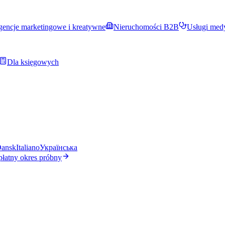
encje marketingowe i kreatywne
Nieruchomości B2B
Usługi med
Dla księgowych
ansk
Italiano
Українська
płatny okres próbny