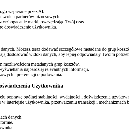
logo wspierane przez AI.
m swoich partnerów biznesowych.
 wzbogacanie marki, oszczędzając Twój czas.
nne doświadczenie użytkownika.
a danych. Możesz teraz dodawać szczegółowe metadane do grup kosztów
alają dostosować widoki danych, aby lepiej odpowiadały Twoim potr
ym możliwościom metadanych grup kosztów.
wyświetlania najbardziej relevantnych informacji.
wych i preferencji raportowania.
Doświadczenia Użytkownika
 celu poprawę ogólnej stabilności, wydajności i doświadczenia użytko
je w interfejsie użytkownika, przetwarzaniu transakcji i mechanizmach
lach danych.
tformie.
kownika.