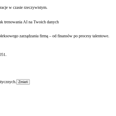
eracje w czasie rzeczywistym.
ak trenowania AI na Twoich danych
eksowego zarządzania firmą – od finansów po procesy talentowe.
051.
itycznych.
Zmień