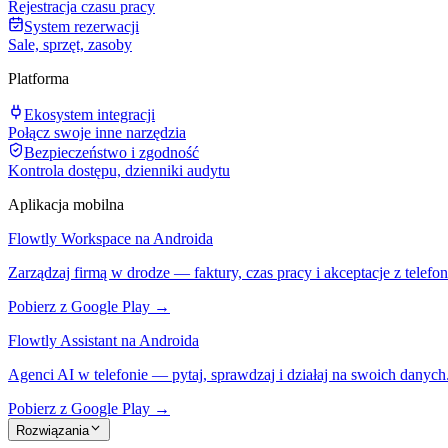
Rejestracja czasu pracy
System rezerwacji
Sale, sprzęt, zasoby
Platforma
Ekosystem integracji
Połącz swoje inne narzędzia
Bezpieczeństwo i zgodność
Kontrola dostępu, dzienniki audytu
Aplikacja mobilna
Flowtly Workspace na Androida
Zarządzaj firmą w drodze — faktury, czas pracy i akceptacje z telefon
Pobierz z Google Play →
Flowtly Assistant na Androida
Agenci AI w telefonie — pytaj, sprawdzaj i działaj na swoich danych
Pobierz z Google Play →
Rozwiązania