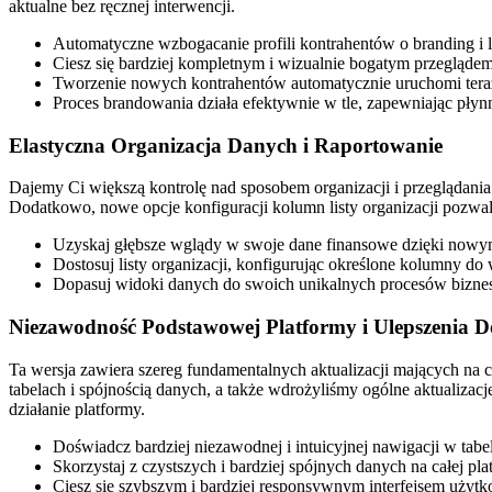
aktualne bez ręcznej interwencji.
Automatyczne wzbogacanie profili kontrahentów o branding i 
Ciesz się bardziej kompletnym i wizualnie bogatym przegląde
Tworzenie nowych kontrahentów automatycznie uruchomi teraz
Proces brandowania działa efektywnie w tle, zapewniając pły
Elastyczna Organizacja Danych i Raportowanie
Dajemy Ci większą kontrolę nad sposobem organizacji i przeglądani
Dodatkowo, nowe opcje konfiguracji kolumn listy organizacji pozw
Uzyskaj głębsze wglądy w swoje dane finansowe dzięki now
Dostosuj listy organizacji, konfigurując określone kolumny do 
Dopasuj widoki danych do swoich unikalnych procesów bizneso
Niezawodność Podstawowej Platformy i Ulepszenia 
Ta wersja zawiera szereg fundamentalnych aktualizacji mających na
tabelach i spójnością danych, a także wdrożyliśmy ogólne aktualizac
działanie platformy.
Doświadcz bardziej niezawodnej i intuicyjnej nawigacji w tabe
Skorzystaj z czystszych i bardziej spójnych danych na całej pla
Ciesz się szybszym i bardziej responsywnym interfejsem użyt