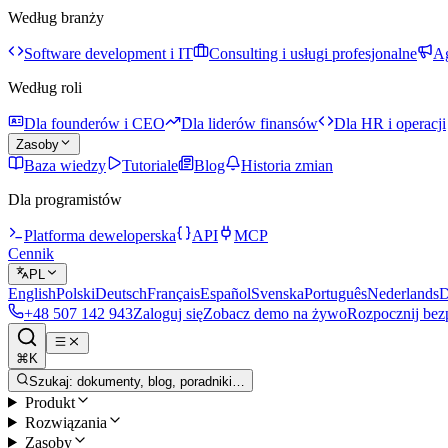
Według branży
Software development i IT
Consulting i usługi profesjonalne
Ag
Według roli
Dla founderów i CEO
Dla liderów finansów
Dla HR i operacji
Zasoby
Baza wiedzy
Tutoriale
Blog
Historia zmian
Dla programistów
Platforma deweloperska
API
MCP
Cennik
PL
English
Polski
Deutsch
Français
Español
Svenska
Português
Nederlands
D
+48 507 142 943
Zaloguj się
Zobacz demo na żywo
Rozpocznij bez
⌘K
Szukaj: dokumenty, blog, poradniki…
Produkt
Rozwiązania
Zasoby