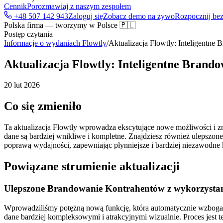
Cennik
Porozmawiaj z naszym zespołem
+48 507 142 943
Zaloguj się
Zobacz demo na żywo
Rozpocznij bez
Polska firma — tworzymy w Polsce 🇵🇱
Postęp czytania
Informacje o wydaniach Flowtly
/
Aktualizacja Flowtly: Inteligentne
Aktualizacja Flowtly: Inteligentne Brand
20 lut 2026
Co się zmieniło
Ta aktualizacja Flowtly wprowadza ekscytujące nowe możliwości i z
dane są bardziej wnikliwe i kompletne. Znajdziesz również ulepszon
poprawą wydajności, zapewniając płynniejsze i bardziej niezawodne k
Powiązane strumienie aktualizacji
Ulepszone Brandowanie Kontrahentów z wykorzysta
Wprowadziliśmy potężną nową funkcję, która automatycznie wzbogac
dane bardziej kompleksowymi i atrakcyjnymi wizualnie. Proces jest 