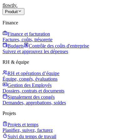
flowtly
.
Produit
Finance
Finance et facturation
Factures, coûts, trésorerie
Budgets
Contrôle des coûts d'entreprise
Suivez et approuvez les dépenses
RH & équipe
RH et opérations d’équipe
Équipe, congés, évaluations
Gestion des Employés
Dossiers, contrats et documents
Signalement des congés
Demandes, approbations, soldes
Projets
Projets et temps
Planifiez, suivez, facturez
Suivi du temps de travail