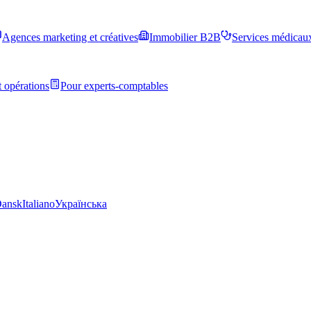
Agences marketing et créatives
Immobilier B2B
Services médicau
 opérations
Pour experts-comptables
ansk
Italiano
Українська