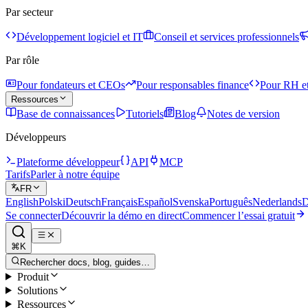
Par secteur
Développement logiciel et IT
Conseil et services professionnels
Par rôle
Pour fondateurs et CEOs
Pour responsables finance
Pour RH et
Ressources
Base de connaissances
Tutoriels
Blog
Notes de version
Développeurs
Plateforme développeur
API
MCP
Tarifs
Parler à notre équipe
FR
English
Polski
Deutsch
Français
Español
Svenska
Português
Nederlands
D
Se connecter
Découvrir la démo en direct
Commencer l’essai gratuit
⌘K
Rechercher docs, blog, guides…
Produit
Solutions
Ressources