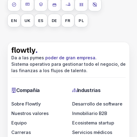
ISO 27001
SOC 2 Tipo II
RGPD
Cifrado en reposo
Cifrado en tránsito
Aislamiento de datos
Sin entrenamiento
EN
UK
ES
DE
FR
PL
Da a las pymes
poder de gran empresa
.
Sistema operativo para gestionar todo el negocio, de
las finanzas a los flujos de talento.
Compañía
Industrias
Sobre Flowtly
Desarrollo de software
Nuestros valores
Inmobiliario B2B
Equipo
Ecosistema startup
Carreras
Servicios médicos