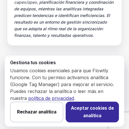
capex/opex
, planificación financiera y coordinación
de equipos, mientras las analíticas integradas
predicen tendencias e identifican ineficiencias. El
resultado es un entorno de gestión sincronizado
que se adapta al ritmo real de la organización:
finanzas, talento y resultados operativos.
Gestiona tus cookies
Want to view Flowtly in English?
© 2026 Flowtly P.S.A.
Usamos cookies esenciales para que Flowtly
Your browser prefers English. Switch to that
KRS: 0001188143 • NIF: PL5273180297 • REGON:
funcione. Con tu permiso activamos analítica
542625051
version instead of Spanish?
(Google Tag Manager) para mejorar el servicio.
Puedes rechazar la analítica o leer más en
Switch to English
Stay on Spanish
Flowtly P.S.A.
nuestra
política de privacidad
.
C/ Młynarska 8/12
01194 Varsovia, Polonia
Aceptar cookies de
Rechazar analítica
analítica
Diseñado y alojado en la UE.
Aún no has elegido sobre
las cookies de analítica.
Cambiar