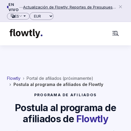
Ir al contenido
EN
—
Actualización de Flowtly: Reportes de Presupuesto, Funciones de Inicio de Sesión y Mejoras de Exportación (2026-06-15)
VIVO
Moneda
ES
Flowtly
Portal de afiliados (próximamente)
Postula al programa de afiliados de Flowtly
PROGRAMA DE AFILIADOS
Postula al programa de
afiliados de
Flowtly