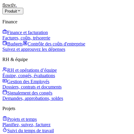
flowtly
.
Produit
Finance
Finance et facturation
Factures, coûts, trésorerie
Budgets
Contrôle des coûts d'entreprise
Suivez et approuvez les dépenses
RH & équipe
RH et opérations d’équipe
Équipe, congés, évaluations
Gestion des Employés
Dossiers, contrats et documents
Signalement des congés
Demandes, approbations, soldes
Projets
Projets et temps
Planifiez, suivez, facturez
Suivi du temps de travail