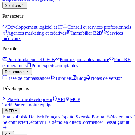
Solutions
Par secteur
Développement logiciel et IT
Conseil et services professionnels
Agences marketing et créatives
Immobilier B2B
Services
médicaux
Par rôle
Pour fondateurs et CEOs
Pour responsables finance
Pour RH
et opérations
Pour experts-comptables
Ressources
Base de connaissances
Tutoriels
Blog
Notes de version
Développeurs
Plateforme développeur
API
MCP
Tarifs
Parler à notre équipe
FR
English
Polski
Deutsch
Français
Español
Svenska
Português
Nederlands
D
Se connecter
Découvrir la démo en direct
Commencer l’essai gratuit