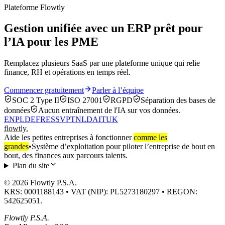
Plateforme Flowtly
Gestion unifiée avec un ERP prêt pour
l’IA pour les PME
Remplacez plusieurs SaaS par une plateforme unique qui relie
finance, RH et opérations en temps réel.
Commencer gratuitement
Parler à l’équipe
SOC 2 Type II
ISO 27001
RGPD
Séparation des bases de
données
Aucun entraînement de l'IA sur vos données.
EN
PL
DE
FR
ES
SV
PT
NL
DA
IT
UK
flowtly
.
Aide les petites entreprises à fonctionner
comme les
grandes
•
Système d’exploitation pour piloter l’entreprise de bout en
bout, des finances aux parcours talents.
Plan du site
© 2026 Flowtly P.S.A.
KRS: 0001188143 • VAT (NIP): PL5273180297 • REGON:
542625051.
Flowtly P.S.A.