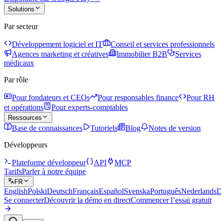
Solutions
Par secteur
Développement logiciel et IT
Conseil et services professionnels
Agences marketing et créatives
Immobilier B2B
Services
médicaux
Par rôle
Pour fondateurs et CEOs
Pour responsables finance
Pour RH
et opérations
Pour experts-comptables
Ressources
Base de connaissances
Tutoriels
Blog
Notes de version
Développeurs
Plateforme développeur
API
MCP
Tarifs
Parler à notre équipe
FR
English
Polski
Deutsch
Français
Español
Svenska
Português
Nederlands
D
Se connecter
Découvrir la démo en direct
Commencer l’essai gratuit