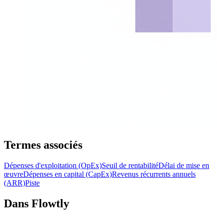
Termes associés
Dépenses d'exploitation (OpEx)
Seuil de rentabilité
Délai de mise en
œuvre
Dépenses en capital (CapEx)
Revenus récurrents annuels
(ARR)
Piste
Dans Flowtly