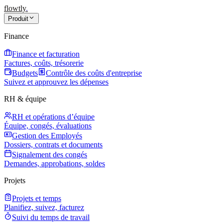
flowtly
.
Produit
Finance
Finance et facturation
Factures, coûts, trésorerie
Budgets
Contrôle des coûts d'entreprise
Suivez et approuvez les dépenses
RH & équipe
RH et opérations d’équipe
Équipe, congés, évaluations
Gestion des Employés
Dossiers, contrats et documents
Signalement des congés
Demandes, approbations, soldes
Projets
Projets et temps
Planifiez, suivez, facturez
Suivi du temps de travail