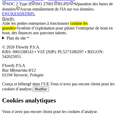
SOC 2 Type II
ISO 27001
RGPD
Séparation des bases de
données
Aucun entraînement de l'IA sur vos données.
EN
UK
ES
DE
FR
PL
flowtly
.
Aide les petites entreprises à fonctionner
comme les
grandes
•
Système d’exploitation pour piloter l’entreprise de bout en
bout, des finances aux parcours talents.
Plan du site
© 2026 Flowtly P.S.A.
KRS: 0001188143 • VAT (NIP): PL5273180297 • REGON:
542625051.
Flowtly P.S.A.
Rue Młynarska 8/12
01194 Varsovie, Pologne
Conçu et hébergé dans l’UE.
Vous n’avez pas encore choisi pour les
cookies d’analyse.
Modifier
Cookies analytiques
Vous n’avez pas encore choisi pour les cookies d’analyse.