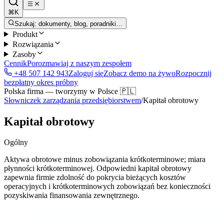
⌘K
Szukaj: dokumenty, blog, poradniki…
Produkt
Rozwiązania
Zasoby
Cennik
Porozmawiaj z naszym zespołem
+48 507 142 943
Zaloguj się
Zobacz demo na żywo
Rozpocznij
bezpłatny okres próbny
Polska firma — tworzymy w Polsce 🇵🇱
Słowniczek zarządzania przedsiębiorstwem
/
Kapitał obrotowy
Kapitał obrotowy
Ogólny
Aktywa obrotowe minus zobowiązania krótkoterminowe; miara
płynności krótkoterminowej. Odpowiedni kapitał obrotowy
zapewnia firmie zdolność do pokrycia bieżących kosztów
operacyjnych i krótkoterminowych zobowiązań bez konieczności
pozyskiwania finansowania zewnętrznego.