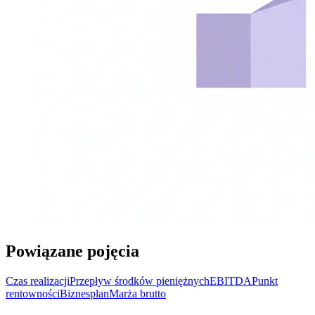
Powiązane pojęcia
Czas realizacji
Przepływ środków pieniężnych
EBITDA
Punkt
rentowności
Biznesplan
Marża brutto