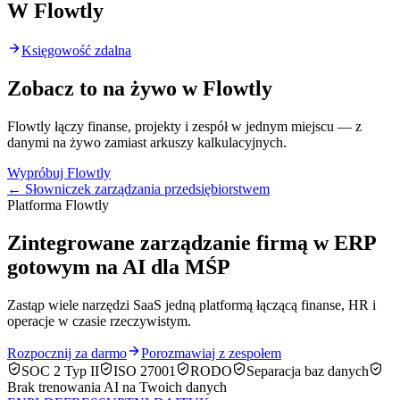
W Flowtly
Księgowość zdalna
Zobacz to na żywo w Flowtly
Flowtly łączy finanse, projekty i zespół w jednym miejscu — z
danymi na żywo zamiast arkuszy kalkulacyjnych.
Wypróbuj Flowtly
← Słowniczek zarządzania przedsiębiorstwem
Platforma Flowtly
Zintegrowane zarządzanie firmą w ERP
gotowym na AI dla MŚP
Zastąp wiele narzędzi SaaS jedną platformą łączącą finanse, HR i
operacje w czasie rzeczywistym.
Rozpocznij za darmo
Porozmawiaj z zespołem
SOC 2 Typ II
ISO 27001
RODO
Separacja baz danych
Brak trenowania AI na Twoich danych