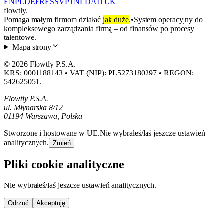
EN
PL
DE
FR
ES
SV
PT
NL
DA
IT
UK
flowtly
.
Pomaga małym firmom działać
jak duże
.
•
System operacyjny do
kompleksowego zarządzania firmą – od finansów po procesy
talentowe.
Mapa strony
© 2026 Flowtly P.S.A.
KRS: 0001188143 • VAT (NIP): PL5273180297 • REGON:
542625051.
Flowtly P.S.A.
ul. Młynarska 8/12
01194 Warszawa, Polska
Stworzone i hostowane w UE.
Nie wybrałeś/łaś jeszcze ustawień
analitycznych.
Zmień
Pliki cookie analityczne
Nie wybrałeś/łaś jeszcze ustawień analitycznych.
Odrzuć
Akceptuję