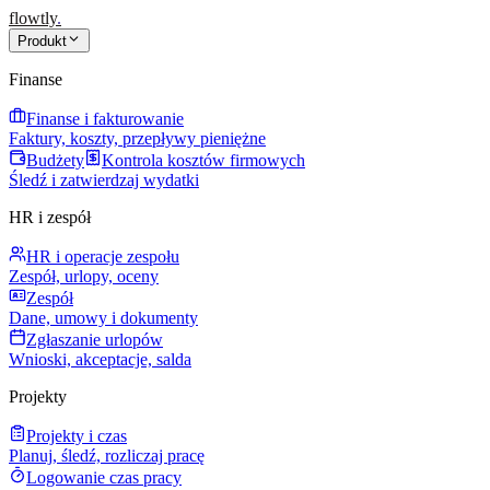
flowtly
.
Produkt
Finanse
Finanse i fakturowanie
Faktury, koszty, przepływy pieniężne
Budżety
Kontrola kosztów firmowych
Śledź i zatwierdzaj wydatki
HR i zespół
HR i operacje zespołu
Zespół, urlopy, oceny
Zespół
Dane, umowy i dokumenty
Zgłaszanie urlopów
Wnioski, akceptacje, salda
Projekty
Projekty i czas
Planuj, śledź, rozliczaj pracę
Logowanie czas pracy