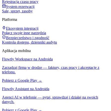
Rejestracja czasu pracy
System rezerwacji
Sale, sprzęt, zasoby
Platforma
Ekosystem integracji
Połącz swoje inne narzędzia
Bezpieczeństwo i zgodność
Kontrola dostępu, dzienniki audytu
Aplikacja mobilna
Flowtly Workspace na Androida
Zarządzaj firmą w drodze — faktury, czas pracy i akceptacje z
telefonu.
Pobierz z Google Play →
Flowtly Assistant na Androida
Agenci AI w telefonie — pytaj, sprawdzaj i działaj na swoich
danych.
Pobierz z Google Play →