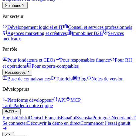
Solutions
Par secteur
Développement logiciel et IT
Conseil et services professionnels
Agences marketing et créatives
Immobilier B2B
Services
médicaux
Par rôle
Pour fondateurs et CEOs
Pour responsables finance
Pour RH
et opérations
Pour experts-comptables
Ressources
Base de connaissances
Tutoriels
Blog
Notes de version
Développeurs
Plateforme développeur
API
MCP
Tarifs
Parler à notre équipe
FR
English
Polski
Deutsch
Français
Español
Svenska
Português
Nederlands
D
Se connecter
Découvrir la démo en direct
Commencer l’essai gratuit