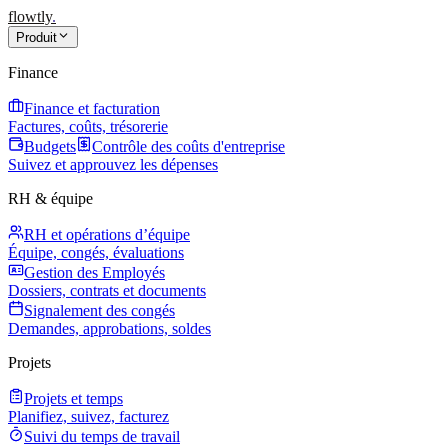
flowtly
.
Produit
Finance
Finance et facturation
Factures, coûts, trésorerie
Budgets
Contrôle des coûts d'entreprise
Suivez et approuvez les dépenses
RH & équipe
RH et opérations d’équipe
Équipe, congés, évaluations
Gestion des Employés
Dossiers, contrats et documents
Signalement des congés
Demandes, approbations, soldes
Projets
Projets et temps
Planifiez, suivez, facturez
Suivi du temps de travail