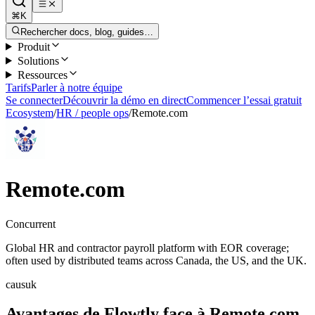
⌘K
Rechercher docs, blog, guides…
Produit
Solutions
Ressources
Tarifs
Parler à notre équipe
Se connecter
Découvrir la démo en direct
Commencer l’essai gratuit
Ecosystem
/
HR / people ops
/
Remote.com
Remote.com
Concurrent
Global HR and contractor payroll platform with EOR coverage;
often used by distributed teams across Canada, the US, and the UK.
ca
us
uk
Avantages de Flowtly face à Remote.com