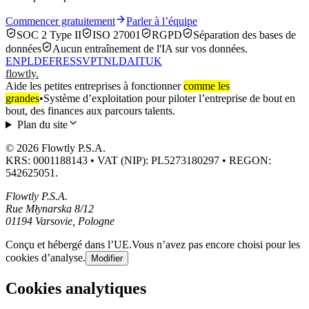
Commencer gratuitement
Parler à l’équipe
SOC 2 Type II
ISO 27001
RGPD
Séparation des bases de
données
Aucun entraînement de l'IA sur vos données.
EN
PL
DE
FR
ES
SV
PT
NL
DA
IT
UK
flowtly
.
Aide les petites entreprises à fonctionner
comme les
grandes
•
Système d’exploitation pour piloter l’entreprise de bout en
bout, des finances aux parcours talents.
Plan du site
© 2026 Flowtly P.S.A.
KRS: 0001188143 • VAT (NIP): PL5273180297 • REGON:
542625051.
Flowtly P.S.A.
Rue Młynarska 8/12
01194 Varsovie, Pologne
Conçu et hébergé dans l’UE.
Vous n’avez pas encore choisi pour les
cookies d’analyse.
Modifier
Cookies analytiques