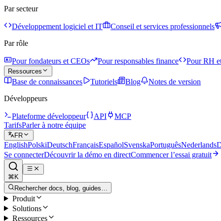
Par secteur
Développement logiciel et IT
Conseil et services professionnels
Par rôle
Pour fondateurs et CEOs
Pour responsables finance
Pour RH et
Ressources
Base de connaissances
Tutoriels
Blog
Notes de version
Développeurs
Plateforme développeur
API
MCP
Tarifs
Parler à notre équipe
FR
English
Polski
Deutsch
Français
Español
Svenska
Português
Nederlands
D
Se connecter
Découvrir la démo en direct
Commencer l’essai gratuit
⌘K
Rechercher docs, blog, guides…
Produit
Solutions
Ressources