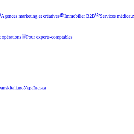
Agences marketing et créatives
Immobilier B2B
Services médicau
 opérations
Pour experts-comptables
ansk
Italiano
Українська