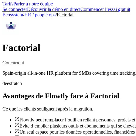
Tarifs
Parler à notre équipe
Se connecter
Découvrir la démo en direct
Commencer l’essai gratuit
Ecosystem
/
HR / people ops
/
Factorial
Factorial
Concurrent
Spain-origin all-in-one HR platform for SMBs covering time tracking,
de
es
fr
at
ch
Avantages de Flowtly face à Factorial
Ce que les clients soulignent après la migration.
Flowtly peut remplacer l’outil en reliant personnes, projets e
Évite d’empiler plusieurs outils et abonnements qui se cheva
Un seul espace pour les données opérationnelles, financières