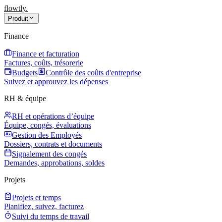
flowtly
.
Produit
Finance
Finance et facturation
Factures, coûts, trésorerie
Budgets
Contrôle des coûts d'entreprise
Suivez et approuvez les dépenses
RH & équipe
RH et opérations d’équipe
Équipe, congés, évaluations
Gestion des Employés
Dossiers, contrats et documents
Signalement des congés
Demandes, approbations, soldes
Projets
Projets et temps
Planifiez, suivez, facturez
Suivi du temps de travail