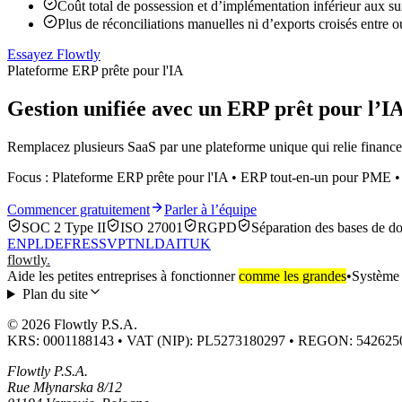
Coût total de possession et d’implémentation inférieur aux sui
Plus de réconciliations manuelles ni d’exports croisés entre ou
Essayez Flowtly
Plateforme ERP prête pour l'IA
Gestion unifiée avec un ERP prêt pour l’I
Remplacez plusieurs SaaS par une plateforme unique qui relie finance
Focus : Plateforme ERP prête pour l'IA • ERP tout-en-un pour PME •
Commencer gratuitement
Parler à l’équipe
SOC 2 Type II
ISO 27001
RGPD
Séparation des bases de d
EN
PL
DE
FR
ES
SV
PT
NL
DA
IT
UK
flowtly
.
Aide les petites entreprises à fonctionner
comme les grandes
•
Système d
Plan du site
© 2026 Flowtly P.S.A.
KRS: 0001188143 • VAT (NIP): PL5273180297 • REGON: 542625
Flowtly P.S.A.
Rue Młynarska 8/12