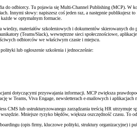
trafia do odbiorcy. Tu pojawia się Multi-Channel Publishing (MCP). W
ach. Innymi słowy: napiszesz coś jeden raz, a następnie publikujesz to n
– każde w optymalnym formacie.
ia wiedzy, materiałów szkoleniowych i dokumentów skierowanych do 
unikatory (Teams/Slack), wewnętrzne sieci społecznościowe, aplikacje 
ściwych odbiorców we właściwym czasie i miejscu.
lityki lub ogłoszenie szkolenia i jednocześnie:
erencjami dotyczącymi przyswajania informacji. MCP zwiększa prawdop
ikację w Teams, Viva Engage, newsletterach e-mailowych i aplikacjach 
ess CMS lub ustrukturyzowanego zarządzania treścią HR utrzymuje spó
 wszędzie. Mniejsze ryzyko błędów, większa oszczędność czasu. To od
rdingu (opis firmy, kluczowe polityki, struktury organizacyjne) i pub