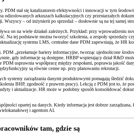
acy. PDM stał się katalizatorem efektywności i innowacji w tym środ
 na odizolowanych arkuszach kalkulacyjnych czy przestarzałych dokume
. Wszyscy – od inżynierii po sprzedaż – dosłownie są na tej samej stro
ywa on na wiele działań zależnych. Przykład: przy wprowadzeniu n
ość. Na tej podstawie można tworzyć szkolenia, a zespoły sprzedaży 
aktualizację systemu LMS, centralne dane PDM zapewniają, że HR kor
. PDM „przełamuje bariery informacyjne, tworząc ujednolicone środowis
ynnie, gdy informacje są dostępne. HRBP wspierający dział R&D może
e PDM usprawnia współpracę między zespołami, poprawia jakość danyc
dzyfunkcyjny są równie cenne np. przy planowaniu rekrutacji.
h systemy zarządzania danymi produktowymi pomagają śledzić dokumen
szkolenia BHP, zgodność z prawem pracy). Lekcją z PDM jest to, że 
 audyty i aktualizacje. HR może w podobny sposób konsolidować dokume
ności opartej na danych. Kiedy informacja jest dobrze zarządzana, k
 wielokanałowej i agentom AI.
pracowników tam, gdzie są