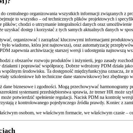
DM)?
do centralnego organizowania wszystkich informacji związanych z pr
jmuje to wszystko – od technicznych plików projektowych i specyfika
lików; chodzi o utrzymanie integralności danych oraz umożliwienie i
że uzyskać dostęp i korzystać z tych samych aktualnych danych w spos
ywać, organizować i zarządzać kluczowymi informacjami produktowy
y było wiadomo, która jest najnowsza), oraz automatyzację przepływów 
m PDM zapewnia archiwizację starszej wersji i udostępnia najnowszą ws
i z obszarów rozwoju produktów i inżynierii, jego zasady rozchodzą 
y działami i poprawiać współpracę. Dobrze wdrożony PDM działa jako
wspólnym środowisku. Ta dostępność międzyfunkcyjna oznacza, że naw
teriały szkoleniowe lub techniczne dane stanowiskowe) bez zbędnego w
 dane biznesowe i zgodności. Mogą przechowywać harmonogramy proje
szerokimi systemami przedsiębiorstwa sprawia, że trener HR może szy
 może potwierdzić spełnienie regulacji. Nacisk PDM na kontrolę wersji 
rzystają z kontrolowanego pojedynczego źródła prawdy. Koniec z zamies
łaściwym osobom, we właściwym formacie, we właściwym czasie – cel
cjach