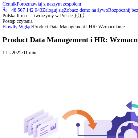
Cennik
Porozmawiaj z naszym zespołem
+48 507 142 943
Zaloguj się
Zobacz demo na żywo
Rozpocznij bez
Polska firma — tworzymy w Polsce 🇵🇱
Postęp czytania
Flowtly Wgląd
/
Product Data Management i HR: Wzmacnianie
Product Data Management i HR: Wzmacn
1 lis 2025
·
11 min