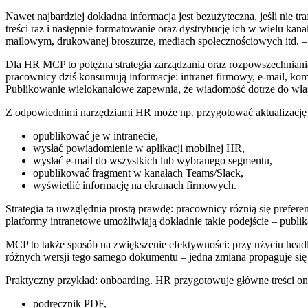
Nawet najbardziej dokładna informacja jest bezużyteczna, jeśli nie 
treści raz i następnie formatowanie oraz dystrybucję ich w wielu kanał
mailowym, drukowanej broszurze, mediach społecznościowych itd. 
Dla HR MCP to potężna strategia zarządzania oraz rozpowszechnian
pracownicy dziś konsumują informacje: intranet firmowy, e-mail, kom
Publikowanie wielokanałowe zapewnia, że wiadomość dotrze do wła
Z odpowiednimi narzędziami HR może np. przygotować aktualizację po
opublikować je w intranecie,
wysłać powiadomienie w aplikacji mobilnej HR,
wysłać e-mail do wszystkich lub wybranego segmentu,
opublikować fragment w kanałach Teams/Slack,
wyświetlić informację na ekranach firmowych.
Strategia ta uwzględnia prostą prawdę: pracownicy różnią się pref
platformy intranetowe umożliwiają dokładnie takie podejście – publ
MCP to także sposób na zwiększenie efektywności: przy użyciu headl
różnych wersji tego samego dokumentu – jedna zmiana propaguje się
Praktyczny przykład: onboarding. HR przygotowuje główne treści onboa
podręcznik PDF,