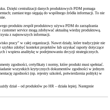
owisku. Dzięki centralizacji danych produktowych PDM pomaga
ntach; zamiast tego sięgają do wspólnego źródła informacji. To nie
nie.
owego produktu zespół produktowy używa PDM do zarządzania
czy customer service mogą zdobywać aktualną wiedzę produktową.
zysta z najnowszych informacji.
ko pracy” w całej organizacji. Nawet działy, które tradycyjnie nie
 szybko zdobyć kontekst projektów lub uzyskać raporty dotyczące
h i wspiera analitykę w podejmowaniu decyzji strategicznych.
ty zgodności, certyfikaty i normy, które produkt musi spełniać.
posiadanie wszystkich krytycznych dokumentów zgodności w jednym
ntację zgodności (np. rejestry szkoleń, potwierdzenia polityk) w
ażdy dział – od produktów po HR – działa lepiej. Następnie