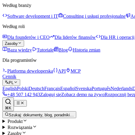
Według branży
Software development i IT
Consulting i usługi profesjonalne
Ag
Według roli
Dla founderów i CEO
Dla liderów finansów
Dla HR i operacji
Zasoby
Baza wiedzy
Tutoriale
Blog
Historia zmian
Dla programistów
Platforma deweloperska
API
MCP
Cennik
PL
English
Polski
Deutsch
Français
Español
Svenska
Português
Nederlands
D
+48 507 142 943
Zaloguj się
Zobacz demo na żywo
Rozpocznij bez
⌘K
Szukaj: dokumenty, blog, poradniki…
Produkt
Rozwiązania
Zasoby