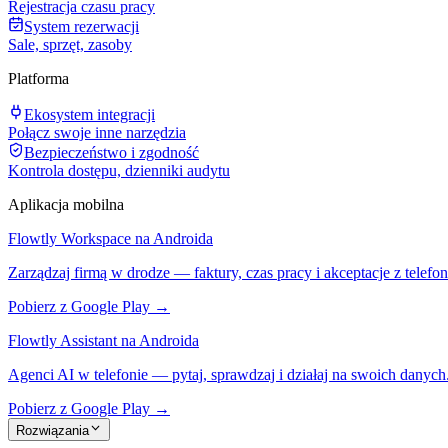
Rejestracja czasu pracy
System rezerwacji
Sale, sprzęt, zasoby
Platforma
Ekosystem integracji
Połącz swoje inne narzędzia
Bezpieczeństwo i zgodność
Kontrola dostępu, dzienniki audytu
Aplikacja mobilna
Flowtly Workspace na Androida
Zarządzaj firmą w drodze — faktury, czas pracy i akceptacje z telefon
Pobierz z Google Play →
Flowtly Assistant na Androida
Agenci AI w telefonie — pytaj, sprawdzaj i działaj na swoich danych
Pobierz z Google Play →
Rozwiązania