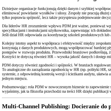
Dzisiejsze organizacje funkcjonują dzięki danym i szybkiej współpr
eliminować powielanie wysiłków i silosy. Zespoły nie pracują dłużej
tylko poprawia spójność, lecz także przyspiesza podejmowanie decyzji
Dla liderów HR zrozumienie wpływu PDM jest ważne, ponieważ wpł
specyfikacjami i instrukcjami użytkownika, zapewniając ich dokładn
Jeśli dział HR odpowiada za koordynację szkoleń produktowych lub 
Kolejny istotny aspekt to współpraca i efektywność między zespołami
korzystają z danych produktowych, mogą współpracować bardziej pł
postępów w rozwoju produktu. Przewodniki branżowe podkreślają, ż
Korzyści te dotyczą również HR – wysoka jakość danych i dostęp mię
PDM dotyczy również zgodności i spójności. W branżach regulowanyc
To analogiczne do zarządzania zgodnością w HR (np. polityki HR, 
systemie, z odpowiednią kontrolą wersji i ścieżkami audytu, ułatwia
jednym miejscu.
Podsumowując: rola PDM w nowoczesnym biznesie to zapewnienie spój
wyjaśnimy, jak ta filozofia przechodzi na treści HR dzięki publikacji
Multi-Channel Publishing: Docieranie do 