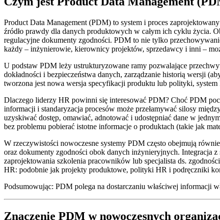
Czym jest Product Data Management (P
Product Data Management (PDM) to system i proces zaprojektowany 
źródło prawdy dla danych produktowych w całym ich cyklu życia. Obe
regulacyjne dokumenty zgodności. PDM to nie tylko przechowywanie p
każdy – inżynierowie, kierownicy projektów, sprzedawcy i inni – mo
U podstaw PDM leży ustrukturyzowane ramy pozwalające przechwyt
dokładności i bezpieczeństwa danych, zarządzanie historią wersji (ab
tworzona jest nowa wersja specyfikacji produktu lub polityki, syste
Dlaczego liderzy HR powinni się interesować PDM? Choć PDM pochodz
informacji i standaryzacja procesów może przełamywać silosy międz
uzyskiwać dostęp, omawiać, adnotować i udostępniać dane w jednym 
bez problemu pobierać istotne informacje o produktach (takie jak ma
W rzeczywistości nowoczesne systemy PDM często obejmują również
oraz dokumenty zgodności obok danych inżynieryjnych. Integracja z 
zaprojektowania szkolenia pracowników lub specjalista ds. zgodności
HR: podobnie jak projekty produktowe, polityki HR i podręczniki ko
Podsumowując: PDM polega na dostarczaniu właściwej informacji w
Znaczenie PDM w nowoczesnych organiza