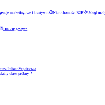
encje marketingowe i kreatywne
Nieruchomości B2B
Usługi med
Dla księgowych
ansk
Italiano
Українська
płatny okres próbny