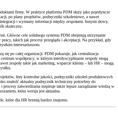
oduktami firmy. W praktyce platforma PDM służy jako pojedyncze
cji, po plany projektów, podręczniki szkoleniowe, a nawet
ntegracji i wymiany informacji między zespołami. Innymi słowy,
ób skuteczny.
mi. Główne cele solidnego systemu PDM obejmują utrzymanie
pracy, takich jak procesy przeglądu i akceptacji. Na przykład, gdy
zystkim interesariuszom.
się po całej organizacji. PDM pokazuje, jak centralizacja
 centrum współpracy, w którym interdyscyplinarne zespoły mogą
et zespoły takie jak marketing, wsparcie klienta – lub HR – mogą
ysiłku.
któw, listy kontrolne jakości, podręczniki szkoleń produktowych
bko znaleźć aktualny podręcznik techniczny potrzebny do
i procesy zatwierdzania inspiruje także lepsze zarządzanie wiedzą w
zaniem, która wersja jest aktualna.
e, które dla HR brzmią bardzo znajomo.