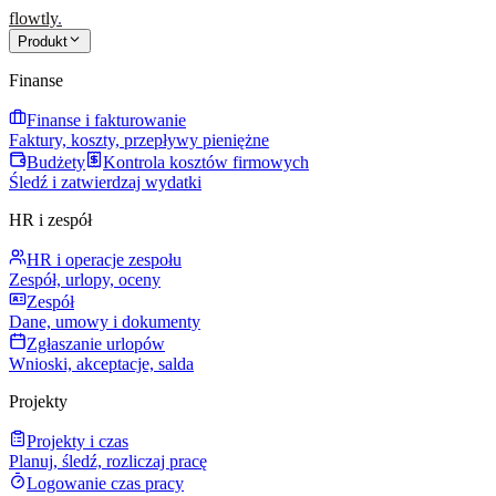
flowtly
.
Produkt
Finanse
Finanse i fakturowanie
Faktury, koszty, przepływy pieniężne
Budżety
Kontrola kosztów firmowych
Śledź i zatwierdzaj wydatki
HR i zespół
HR i operacje zespołu
Zespół, urlopy, oceny
Zespół
Dane, umowy i dokumenty
Zgłaszanie urlopów
Wnioski, akceptacje, salda
Projekty
Projekty i czas
Planuj, śledź, rozliczaj pracę
Logowanie czas pracy