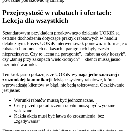
poważnie potraktować tę zmianę.
Przejrzystość w rabatach i ofertach:
Lekcja dla wszystkich
Sztandarowym przykładem proaktywnego działania UOKiK są
ostatnie dochodzenia dotyczące praktyk rabatowych w handlu
detalicznym. Prezes UOKiK interweniował, ponieważ informacje o
rabatach i promocjach na kasach i paragonach były często
nieprzejrzyste. Czy to „cena na paragonie”, „rabat na cały koszyk”,
czy „taniej przy zakupach wielokrotnych” – klienci muszą jasno
rozumieć warunki.
Ten krok jasno pokazuje, że UOKiK wymaga
jednoznacznej i
zrozumiałej komunikacji
. Mylące systemy rabatowe, które
wprowadzają klientów w błąd, nie będą tolerowane. Oczekiwanie
jest jasne:
Warunki rabatów muszą być jednoznaczne.
Ceny przed i po odliczeniu rabatu muszą być wyraźnie
wskazane.
Każda akcja musi być łatwa do zrozumienia, bez
„zgadywania”.