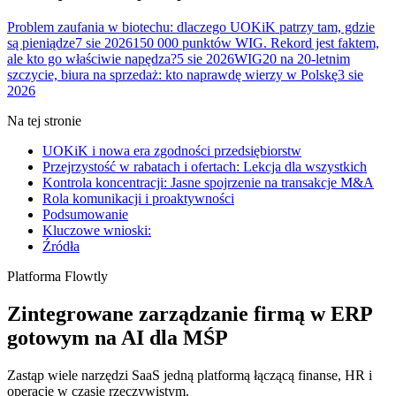
Problem zaufania w biotechu: dlaczego UOKiK patrzy tam, gdzie
są pieniądze
7 sie 2026
150 000 punktów WIG. Rekord jest faktem,
ale kto go właściwie napędza?
5 sie 2026
WIG20 na 20-letnim
szczycie, biura na sprzedaż: kto naprawdę wierzy w Polskę
3 sie
2026
Na tej stronie
UOKiK i nowa era zgodności przedsiębiorstw
Przejrzystość w rabatach i ofertach: Lekcja dla wszystkich
Kontrola koncentracji: Jasne spojrzenie na transakcje M&A
Rola komunikacji i proaktywności
Podsumowanie
Kluczowe wnioski:
Źródła
Platforma Flowtly
Zintegrowane zarządzanie firmą w ERP
gotowym na AI dla MŚP
Zastąp wiele narzędzi SaaS jedną platformą łączącą finanse, HR i
operacje w czasie rzeczywistym.