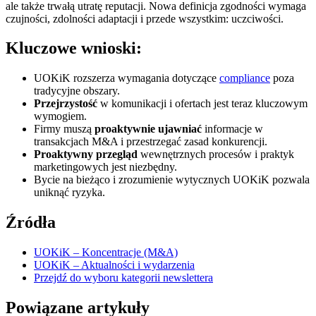
ale także trwałą utratę reputacji. Nowa definicja zgodności wymaga
czujności, zdolności adaptacji i przede wszystkim: uczciwości.
Kluczowe wnioski:
UOKiK rozszerza wymagania dotyczące
compliance
poza
tradycyjne obszary.
Przejrzystość
w komunikacji i ofertach jest teraz kluczowym
wymogiem.
Firmy muszą
proaktywnie ujawniać
informacje w
transakcjach M&A i przestrzegać zasad konkurencji.
Proaktywny przegląd
wewnętrznych procesów i praktyk
marketingowych jest niezbędny.
Bycie na bieżąco i zrozumienie wytycznych UOKiK pozwala
uniknąć ryzyka.
Źródła
UOKiK – Koncentracje (M&A)
UOKiK – Aktualności i wydarzenia
Przejdź do wyboru kategorii newslettera
Powiązane artykuły