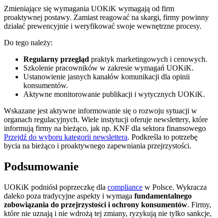
Zmieniające się wymagania UOKiK wymagają od firm
proaktywnej postawy. Zamiast reagować na skargi, firmy powinny
działać prewencyjnie i weryfikować swoje wewnętrzne procesy.
Do tego należy:
Regularny przegląd
praktyk marketingowych i cenowych.
Szkolenie pracowników w zakresie wymagań UOKiK.
Ustanowienie jasnych kanałów komunikacji dla opinii
konsumentów.
Aktywne monitorowanie publikacji i wytycznych UOKiK.
Wskazane jest aktywne informowanie się o rozwoju sytuacji w
organach regulacyjnych. Wiele instytucji oferuje newslettery, które
informują firmy na bieżąco, jak np. KNF dla sektora finansowego
Przejdź do wyboru kategorii newslettera
. Podkreśla to potrzebę
bycia na bieżąco i proaktywnego zapewniania przejrzystości.
Podsumowanie
UOKiK podniósł poprzeczkę dla
compliance
w Polsce. Wykracza
daleko poza tradycyjne aspekty i wymaga
fundamentalnego
zobowiązania do przejrzystości i ochrony konsumentów
. Firmy,
które nie uznają i nie wdrożą tej zmiany, ryzykują nie tylko sankcje,