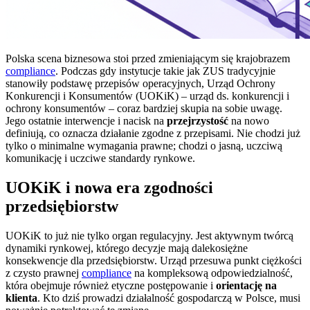
Polska scena biznesowa stoi przed zmieniającym się krajobrazem
compliance
. Podczas gdy instytucje takie jak ZUS tradycyjnie
stanowiły podstawę przepisów operacyjnych, Urząd Ochrony
Konkurencji i Konsumentów (UOKiK) – urząd ds. konkurencji i
ochrony konsumentów – coraz bardziej skupia na sobie uwagę.
Jego ostatnie interwencje i nacisk na
przejrzystość
na nowo
definiują, co oznacza działanie zgodne z przepisami. Nie chodzi już
tylko o minimalne wymagania prawne; chodzi o jasną, uczciwą
komunikację i uczciwe standardy rynkowe.
UOKiK i nowa era zgodności
przedsiębiorstw
UOKiK to już nie tylko organ regulacyjny. Jest aktywnym twórcą
dynamiki rynkowej, którego decyzje mają dalekosiężne
konsekwencje dla przedsiębiorstw. Urząd przesuwa punkt ciężkości
z czysto prawnej
compliance
na kompleksową odpowiedzialność,
która obejmuje również etyczne postępowanie i
orientację na
klienta
. Kto dziś prowadzi działalność gospodarczą w Polsce, musi