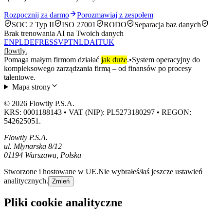
Rozpocznij za darmo
Porozmawiaj z zespołem
SOC 2 Typ II
ISO 27001
RODO
Separacja baz danych
Brak trenowania AI na Twoich danych
EN
PL
DE
FR
ES
SV
PT
NL
DA
IT
UK
flowtly
.
Pomaga małym firmom działać
jak duże
.
•
System operacyjny do
kompleksowego zarządzania firmą – od finansów po procesy
talentowe.
Mapa strony
© 2026 Flowtly P.S.A.
KRS: 0001188143 • VAT (NIP): PL5273180297 • REGON:
542625051.
Flowtly P.S.A.
ul. Młynarska 8/12
01194 Warszawa, Polska
Stworzone i hostowane w UE.
Nie wybrałeś/łaś jeszcze ustawień
analitycznych.
Zmień
Pliki cookie analityczne