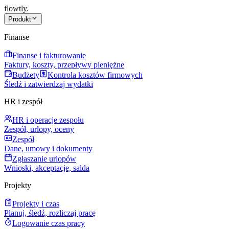
flowtly
.
Produkt
Finanse
Finanse i fakturowanie
Faktury, koszty, przepływy pieniężne
Budżety
Kontrola kosztów firmowych
Śledź i zatwierdzaj wydatki
HR i zespół
HR i operacje zespołu
Zespół, urlopy, oceny
Zespół
Dane, umowy i dokumenty
Zgłaszanie urlopów
Wnioski, akceptacje, salda
Projekty
Projekty i czas
Planuj, śledź, rozliczaj pracę
Logowanie czas pracy