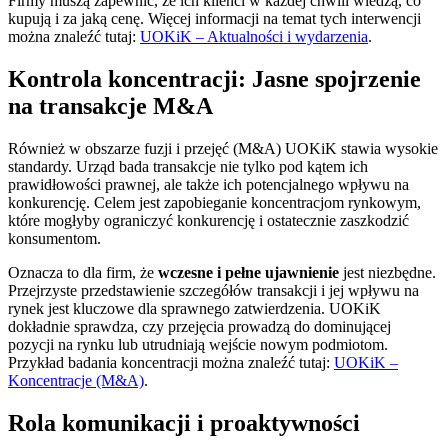
Firmy muszą zapewnić, że ich klienci w każdej chwili wiedzą, co
kupują i za jaką cenę. Więcej informacji na temat tych interwencji
można znaleźć tutaj:
UOKiK – Aktualności i wydarzenia
.
Kontrola koncentracji: Jasne spojrzenie
na transakcje M&A
Również w obszarze fuzji i przejęć (M&A) UOKiK stawia wysokie
standardy. Urząd bada transakcje nie tylko pod kątem ich
prawidłowości prawnej, ale także ich potencjalnego wpływu na
konkurencję. Celem jest zapobieganie koncentracjom rynkowym,
które mogłyby ograniczyć konkurencję i ostatecznie zaszkodzić
konsumentom.
Oznacza to dla firm, że
wczesne i pełne ujawnienie
jest niezbędne.
Przejrzyste przedstawienie szczegółów transakcji i jej wpływu na
rynek jest kluczowe dla sprawnego zatwierdzenia. UOKiK
dokładnie sprawdza, czy przejęcia prowadzą do dominującej
pozycji na rynku lub utrudniają wejście nowym podmiotom.
Przykład badania koncentracji można znaleźć tutaj:
UOKiK –
Koncentracje (M&A)
.
Rola komunikacji i proaktywności