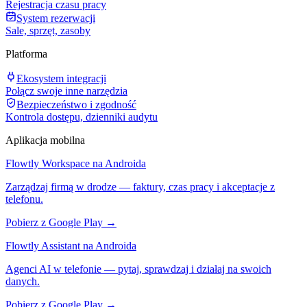
Rejestracja czasu pracy
System rezerwacji
Sale, sprzęt, zasoby
Platforma
Ekosystem integracji
Połącz swoje inne narzędzia
Bezpieczeństwo i zgodność
Kontrola dostępu, dzienniki audytu
Aplikacja mobilna
Flowtly Workspace na Androida
Zarządzaj firmą w drodze — faktury, czas pracy i akceptacje z
telefonu.
Pobierz z Google Play →
Flowtly Assistant na Androida
Agenci AI w telefonie — pytaj, sprawdzaj i działaj na swoich
danych.
Pobierz z Google Play →