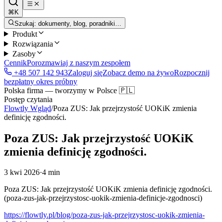
⌘K
Szukaj: dokumenty, blog, poradniki…
Produkt
Rozwiązania
Zasoby
Cennik
Porozmawiaj z naszym zespołem
+48 507 142 943
Zaloguj się
Zobacz demo na żywo
Rozpocznij
bezpłatny okres próbny
Polska firma — tworzymy w Polsce 🇵🇱
Postęp czytania
Flowtly Wgląd
/
Poza ZUS: Jak przejrzystość UOKiK zmienia
definicję zgodności.
Poza ZUS: Jak przejrzystość UOKiK
zmienia definicję zgodności.
3 kwi 2026
·
4 min
Poza ZUS: Jak przejrzystość UOKiK zmienia definicję zgodności.
(poza-zus-jak-przejrzystosc-uokik-zmienia-definicje-zgodnosci)
https://flowtly.pl/blog/poza-zus-jak-przejrzystosc-uokik-zmienia-