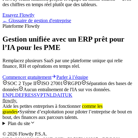
des chiffres en temps réel plutôt que des tableurs.
Essayez Flowtly
← Glossaire de gestion d'entreprise
Plateforme Flowtly
Gestion unifiée avec un ERP prêt pour
l’IA pour les PME
Remplacez plusieurs SaaS par une plateforme unique qui relie
finance, RH et opérations en temps réel.
Commencer gratuitement
Parler à l’équipe
SOC 2 Type II
ISO 27001
RGPD
Séparation des bases de
données
Aucun entraînement de l'IA sur vos données.
EN
PL
DE
FR
ES
SV
PT
NL
DA
IT
UK
flowtly
.
Aide les petites entreprises à fonctionner
comme les
grandes
•
Système d’exploitation pour piloter l’entreprise de bout en
bout, des finances aux parcours talents.
Plan du site
© 2026 Flowtly P.S.A.