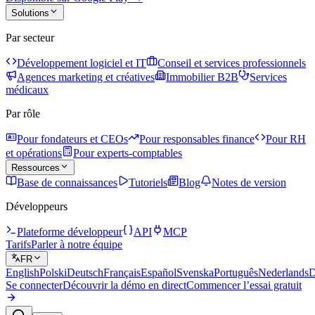
Solutions
Par secteur
Développement logiciel et IT
Conseil et services professionnels
Agences marketing et créatives
Immobilier B2B
Services
médicaux
Par rôle
Pour fondateurs et CEOs
Pour responsables finance
Pour RH
et opérations
Pour experts-comptables
Ressources
Base de connaissances
Tutoriels
Blog
Notes de version
Développeurs
Plateforme développeur
API
MCP
Tarifs
Parler à notre équipe
FR
English
Polski
Deutsch
Français
Español
Svenska
Português
Nederlands
D
Se connecter
Découvrir la démo en direct
Commencer l’essai gratuit