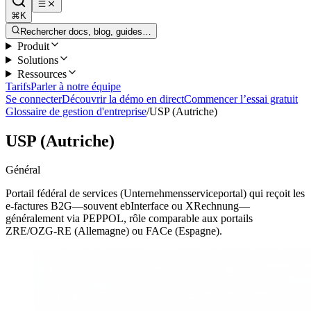
⌘K
Rechercher docs, blog, guides…
Produit
Solutions
Ressources
Tarifs
Parler à notre équipe
Se connecter
Découvrir la démo en direct
Commencer l’essai gratuit
Glossaire de gestion d'entreprise
/
USP (Autriche)
USP (Autriche)
Général
Portail fédéral de services (Unternehmensserviceportal) qui reçoit les
e-factures B2G—souvent ebInterface ou XRechnung—
généralement via PEPPOL, rôle comparable aux portails
ZRE/OZG-RE (Allemagne) ou FACe (Espagne).