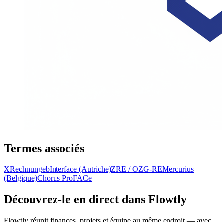
Termes associés
XRechnung
ebInterface (Autriche)
ZRE / OZG-RE
Mercurius
(Belgique)
Chorus Pro
FACe
Découvrez-le en direct dans Flowtly
Flowtly réunit finances, projets et équipe au même endroit — avec