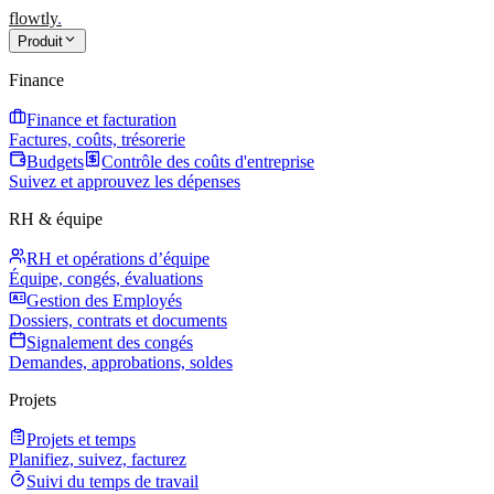
flowtly
.
Produit
Finance
Finance et facturation
Factures, coûts, trésorerie
Budgets
Contrôle des coûts d'entreprise
Suivez et approuvez les dépenses
RH & équipe
RH et opérations d’équipe
Équipe, congés, évaluations
Gestion des Employés
Dossiers, contrats et documents
Signalement des congés
Demandes, approbations, soldes
Projets
Projets et temps
Planifiez, suivez, facturez
Suivi du temps de travail