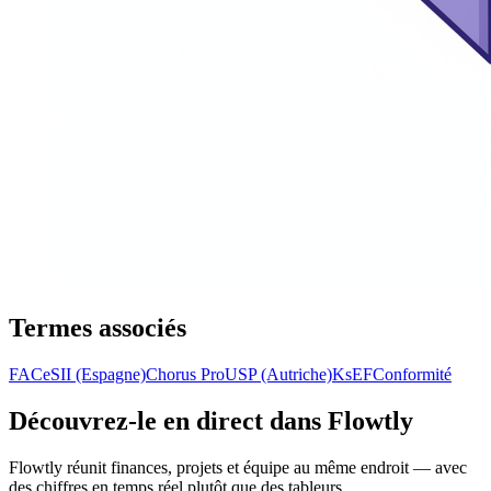
Termes associés
FACe
SII (Espagne)
Chorus Pro
USP (Autriche)
KsEF
Conformité
Découvrez-le en direct dans Flowtly
Flowtly réunit finances, projets et équipe au même endroit — avec
des chiffres en temps réel plutôt que des tableurs.