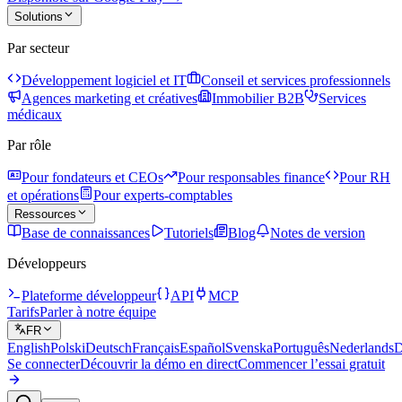
Solutions
Par secteur
Développement logiciel et IT
Conseil et services professionnels
Agences marketing et créatives
Immobilier B2B
Services
médicaux
Par rôle
Pour fondateurs et CEOs
Pour responsables finance
Pour RH
et opérations
Pour experts-comptables
Ressources
Base de connaissances
Tutoriels
Blog
Notes de version
Développeurs
Plateforme développeur
API
MCP
Tarifs
Parler à notre équipe
FR
English
Polski
Deutsch
Français
Español
Svenska
Português
Nederlands
D
Se connecter
Découvrir la démo en direct
Commencer l’essai gratuit