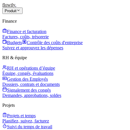
flowtly
.
Produit
Finance
Finance et facturation
Factures, coûts, trésorerie
Budgets
Contrôle des coûts d'entreprise
Suivez et approuvez les dépenses
RH & équipe
RH et opérations d’équipe
Équipe, congés, évaluations
Gestion des Employés
Dossiers, contrats et documents
Signalement des congés
Demandes, approbations, soldes
Projets
Projets et temps
Planifiez, suivez, facturez
Suivi du temps de travail