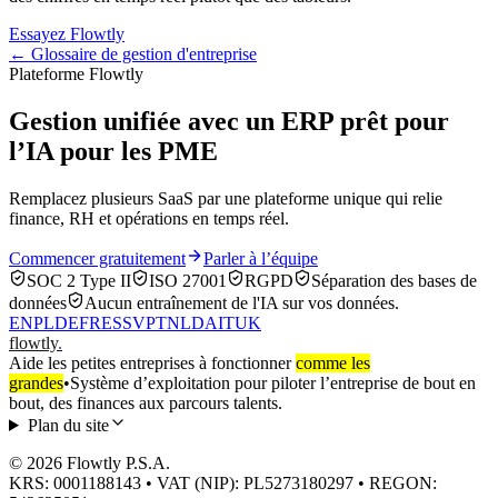
Essayez Flowtly
← Glossaire de gestion d'entreprise
Plateforme Flowtly
Gestion unifiée avec un ERP prêt pour
l’IA pour les PME
Remplacez plusieurs SaaS par une plateforme unique qui relie
finance, RH et opérations en temps réel.
Commencer gratuitement
Parler à l’équipe
SOC 2 Type II
ISO 27001
RGPD
Séparation des bases de
données
Aucun entraînement de l'IA sur vos données.
EN
PL
DE
FR
ES
SV
PT
NL
DA
IT
UK
flowtly
.
Aide les petites entreprises à fonctionner
comme les
grandes
•
Système d’exploitation pour piloter l’entreprise de bout en
bout, des finances aux parcours talents.
Plan du site
© 2026 Flowtly P.S.A.
KRS: 0001188143 • VAT (NIP): PL5273180297 • REGON: