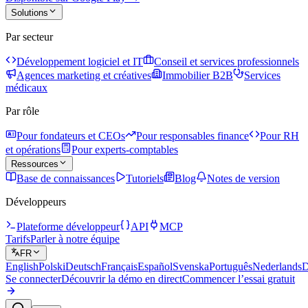
Solutions
Par secteur
Développement logiciel et IT
Conseil et services professionnels
Agences marketing et créatives
Immobilier B2B
Services
médicaux
Par rôle
Pour fondateurs et CEOs
Pour responsables finance
Pour RH
et opérations
Pour experts-comptables
Ressources
Base de connaissances
Tutoriels
Blog
Notes de version
Développeurs
Plateforme développeur
API
MCP
Tarifs
Parler à notre équipe
FR
English
Polski
Deutsch
Français
Español
Svenska
Português
Nederlands
D
Se connecter
Découvrir la démo en direct
Commencer l’essai gratuit