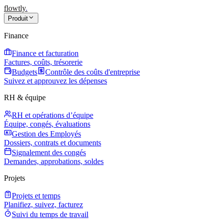
flowtly
.
Produit
Finance
Finance et facturation
Factures, coûts, trésorerie
Budgets
Contrôle des coûts d'entreprise
Suivez et approuvez les dépenses
RH & équipe
RH et opérations d’équipe
Équipe, congés, évaluations
Gestion des Employés
Dossiers, contrats et documents
Signalement des congés
Demandes, approbations, soldes
Projets
Projets et temps
Planifiez, suivez, facturez
Suivi du temps de travail