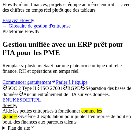
Flowtly réunit finances, projets et équipe au même endroit — avec
des chiffres en temps réel plutôt que des tableurs.
Essayez Flowtly
← Glossaire de gestion d'entreprise
Plateforme Flowtly
Gestion unifiée avec un ERP prêt pour
l’IA pour les PME
Remplacez plusieurs SaaS par une plateforme unique qui relie
finance, RH et opérations en temps réel.
Commencer gratuitement
Parler à l’équipe
SOC 2 Type II
ISO 27001
RGPD
Séparation des bases de
données
Aucun entraînement de l'IA sur vos données.
EN
UK
ES
DE
FR
PL
flowtly
.
Aide les petites entreprises à fonctionner
comme les
grandes
•
Système d’exploitation pour piloter l’entreprise de bout en
bout, des finances aux parcours talents.
Plan du site