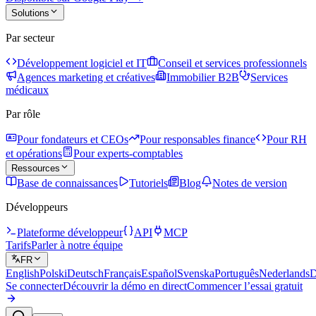
Solutions
Par secteur
Développement logiciel et IT
Conseil et services professionnels
Agences marketing et créatives
Immobilier B2B
Services
médicaux
Par rôle
Pour fondateurs et CEOs
Pour responsables finance
Pour RH
et opérations
Pour experts-comptables
Ressources
Base de connaissances
Tutoriels
Blog
Notes de version
Développeurs
Plateforme développeur
API
MCP
Tarifs
Parler à notre équipe
FR
English
Polski
Deutsch
Français
Español
Svenska
Português
Nederlands
D
Se connecter
Découvrir la démo en direct
Commencer l’essai gratuit