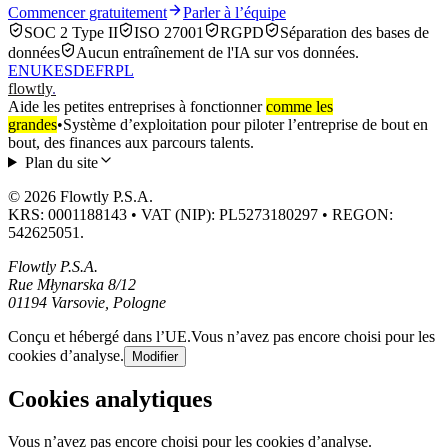
Commencer gratuitement
Parler à l’équipe
SOC 2 Type II
ISO 27001
RGPD
Séparation des bases de
données
Aucun entraînement de l'IA sur vos données.
EN
UK
ES
DE
FR
PL
flowtly
.
Aide les petites entreprises à fonctionner
comme les
grandes
•
Système d’exploitation pour piloter l’entreprise de bout en
bout, des finances aux parcours talents.
Plan du site
© 2026 Flowtly P.S.A.
KRS: 0001188143 • VAT (NIP): PL5273180297 • REGON:
542625051.
Flowtly P.S.A.
Rue Młynarska 8/12
01194 Varsovie, Pologne
Conçu et hébergé dans l’UE.
Vous n’avez pas encore choisi pour les
cookies d’analyse.
Modifier
Cookies analytiques
Vous n’avez pas encore choisi pour les cookies d’analyse.