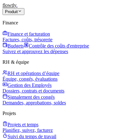
flowtly
.
Produit
Finance
Finance et facturation
Factures, coûts, trésorerie
Budgets
Contrôle des coûts d'entreprise
Suivez et approuvez les dépenses
RH & équipe
RH et opérations d’équipe
Équipe, congés, évaluations
Gestion des Employés
Dossiers, contrats et documents
Signalement des congés
Demandes, approbations, soldes
Projets
Projets et temps
Planifiez, suivez, facturez
Suivi du temps de travail