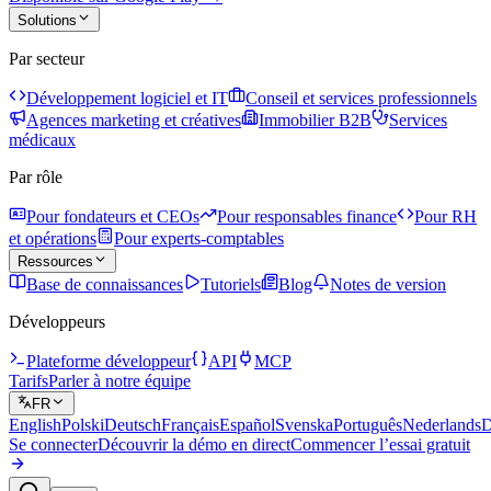
Solutions
Par secteur
Développement logiciel et IT
Conseil et services professionnels
Agences marketing et créatives
Immobilier B2B
Services
médicaux
Par rôle
Pour fondateurs et CEOs
Pour responsables finance
Pour RH
et opérations
Pour experts-comptables
Ressources
Base de connaissances
Tutoriels
Blog
Notes de version
Développeurs
Plateforme développeur
API
MCP
Tarifs
Parler à notre équipe
FR
English
Polski
Deutsch
Français
Español
Svenska
Português
Nederlands
D
Se connecter
Découvrir la démo en direct
Commencer l’essai gratuit