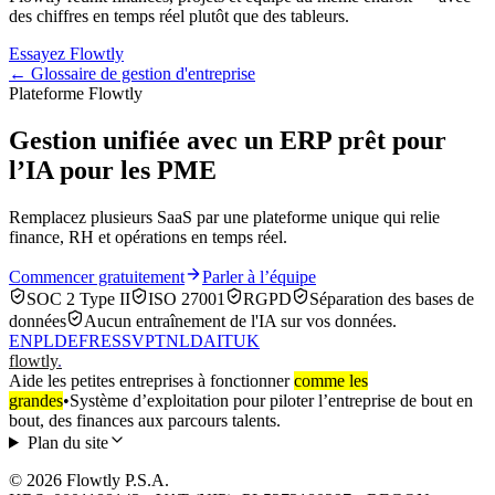
des chiffres en temps réel plutôt que des tableurs.
Essayez Flowtly
← Glossaire de gestion d'entreprise
Plateforme Flowtly
Gestion unifiée avec un ERP prêt pour
l’IA pour les PME
Remplacez plusieurs SaaS par une plateforme unique qui relie
finance, RH et opérations en temps réel.
Commencer gratuitement
Parler à l’équipe
SOC 2 Type II
ISO 27001
RGPD
Séparation des bases de
données
Aucun entraînement de l'IA sur vos données.
EN
PL
DE
FR
ES
SV
PT
NL
DA
IT
UK
flowtly
.
Aide les petites entreprises à fonctionner
comme les
grandes
•
Système d’exploitation pour piloter l’entreprise de bout en
bout, des finances aux parcours talents.
Plan du site
© 2026 Flowtly P.S.A.