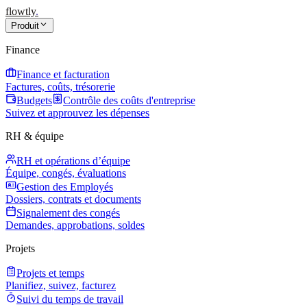
flowtly
.
Produit
Finance
Finance et facturation
Factures, coûts, trésorerie
Budgets
Contrôle des coûts d'entreprise
Suivez et approuvez les dépenses
RH & équipe
RH et opérations d’équipe
Équipe, congés, évaluations
Gestion des Employés
Dossiers, contrats et documents
Signalement des congés
Demandes, approbations, soldes
Projets
Projets et temps
Planifiez, suivez, facturez
Suivi du temps de travail