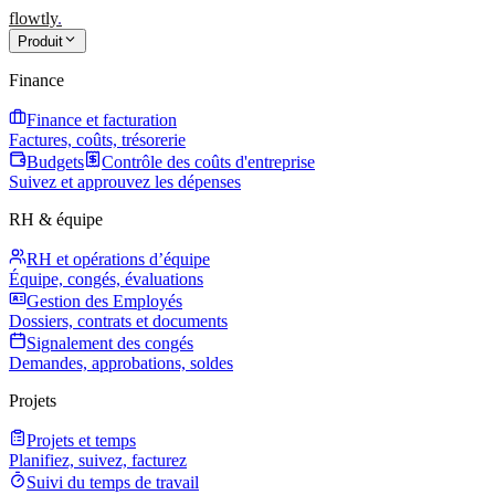
flowtly
.
Produit
Finance
Finance et facturation
Factures, coûts, trésorerie
Budgets
Contrôle des coûts d'entreprise
Suivez et approuvez les dépenses
RH & équipe
RH et opérations d’équipe
Équipe, congés, évaluations
Gestion des Employés
Dossiers, contrats et documents
Signalement des congés
Demandes, approbations, soldes
Projets
Projets et temps
Planifiez, suivez, facturez
Suivi du temps de travail