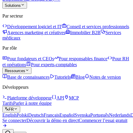
Solutions
Par secteur
Développement logiciel et IT
Conseil et services professionnels
Agences marketing et créatives
Immobilier B2B
Services
médicaux
Par rôle
Pour fondateurs et CEOs
Pour responsables finance
Pour RH
et opérations
Pour experts-comptables
Ressources
Base de connaissances
Tutoriels
Blog
Notes de version
Développeurs
Plateforme développeur
API
MCP
Tarifs
Parler à notre équipe
FR
English
Polski
Deutsch
Français
Español
Svenska
Português
Nederlands
D
Se connecter
Découvrir la démo en direct
Commencer l’essai gratuit