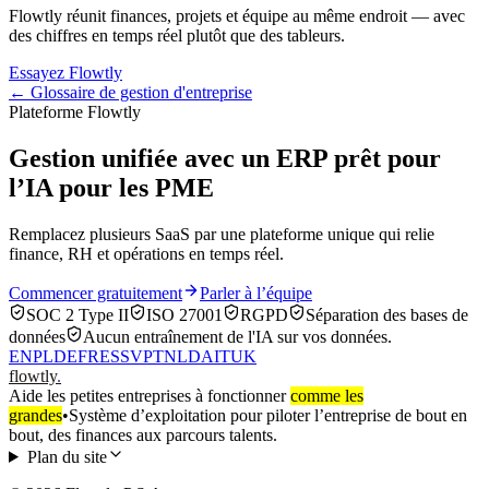
Flowtly réunit finances, projets et équipe au même endroit — avec
des chiffres en temps réel plutôt que des tableurs.
Essayez Flowtly
← Glossaire de gestion d'entreprise
Plateforme Flowtly
Gestion unifiée avec un ERP prêt pour
l’IA pour les PME
Remplacez plusieurs SaaS par une plateforme unique qui relie
finance, RH et opérations en temps réel.
Commencer gratuitement
Parler à l’équipe
SOC 2 Type II
ISO 27001
RGPD
Séparation des bases de
données
Aucun entraînement de l'IA sur vos données.
EN
PL
DE
FR
ES
SV
PT
NL
DA
IT
UK
flowtly
.
Aide les petites entreprises à fonctionner
comme les
grandes
•
Système d’exploitation pour piloter l’entreprise de bout en
bout, des finances aux parcours talents.
Plan du site