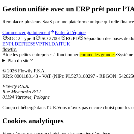
Gestion unifiée avec un ERP prêt pour l’I
Remplacez plusieurs SaaS par une plateforme unique qui relie finance
Commencer gratuitement
Parler à l’équipe
SOC 2 Type II
ISO 27001
RGPD
Séparation des bases de d
EN
PL
DE
FR
ES
SV
PT
NL
DA
IT
UK
flowtly
.
Aide les petites entreprises à fonctionner
comme les grandes
•
Système d
Plan du site
© 2026 Flowtly P.S.A.
KRS: 0001188143 • VAT (NIP): PL5273180297 • REGON: 542625
Flowtly P.S.A.
Rue Młynarska 8/12
01194 Varsovie, Pologne
Conçu et hébergé dans l’UE.
Vous n’avez pas encore choisi pour les c
Cookies analytiques
Vous n’avez pas encore choisi pour les cookies d’analyse.