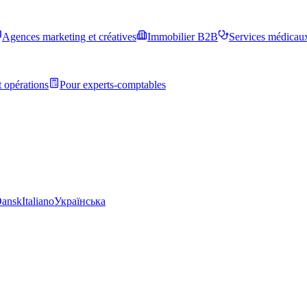
Agences marketing et créatives
Immobilier B2B
Services médicau
 opérations
Pour experts-comptables
ansk
Italiano
Українська