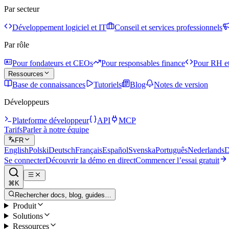
Par secteur
Développement logiciel et IT
Conseil et services professionnels
Par rôle
Pour fondateurs et CEOs
Pour responsables finance
Pour RH et
Ressources
Base de connaissances
Tutoriels
Blog
Notes de version
Développeurs
Plateforme développeur
API
MCP
Tarifs
Parler à notre équipe
FR
English
Polski
Deutsch
Français
Español
Svenska
Português
Nederlands
D
Se connecter
Découvrir la démo en direct
Commencer l’essai gratuit
⌘K
Rechercher docs, blog, guides…
Produit
Solutions
Ressources