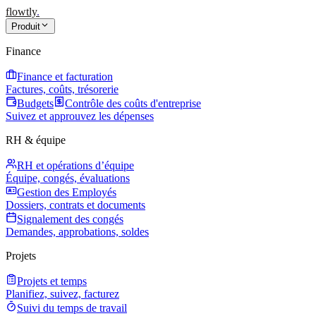
flowtly
.
Produit
Finance
Finance et facturation
Factures, coûts, trésorerie
Budgets
Contrôle des coûts d'entreprise
Suivez et approuvez les dépenses
RH & équipe
RH et opérations d’équipe
Équipe, congés, évaluations
Gestion des Employés
Dossiers, contrats et documents
Signalement des congés
Demandes, approbations, soldes
Projets
Projets et temps
Planifiez, suivez, facturez
Suivi du temps de travail