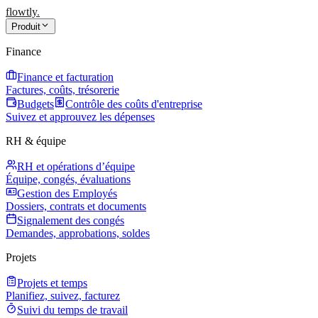
flowtly
.
Produit
Finance
Finance et facturation
Factures, coûts, trésorerie
Budgets
Contrôle des coûts d'entreprise
Suivez et approuvez les dépenses
RH & équipe
RH et opérations d’équipe
Équipe, congés, évaluations
Gestion des Employés
Dossiers, contrats et documents
Signalement des congés
Demandes, approbations, soldes
Projets
Projets et temps
Planifiez, suivez, facturez
Suivi du temps de travail