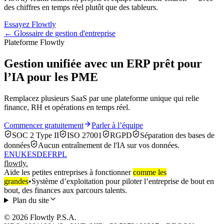
des chiffres en temps réel plutôt que des tableurs.
Essayez Flowtly
← Glossaire de gestion d'entreprise
Plateforme Flowtly
Gestion unifiée avec un ERP prêt pour
l’IA pour les PME
Remplacez plusieurs SaaS par une plateforme unique qui relie
finance, RH et opérations en temps réel.
Commencer gratuitement
Parler à l’équipe
SOC 2 Type II
ISO 27001
RGPD
Séparation des bases de
données
Aucun entraînement de l'IA sur vos données.
EN
UK
ES
DE
FR
PL
flowtly
.
Aide les petites entreprises à fonctionner
comme les
grandes
•
Système d’exploitation pour piloter l’entreprise de bout en
bout, des finances aux parcours talents.
Plan du site
© 2026 Flowtly P.S.A.