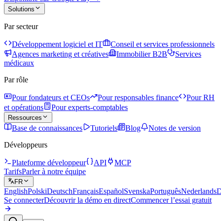
Solutions
Par secteur
Développement logiciel et IT
Conseil et services professionnels
Agences marketing et créatives
Immobilier B2B
Services
médicaux
Par rôle
Pour fondateurs et CEOs
Pour responsables finance
Pour RH
et opérations
Pour experts-comptables
Ressources
Base de connaissances
Tutoriels
Blog
Notes de version
Développeurs
Plateforme développeur
API
MCP
Tarifs
Parler à notre équipe
FR
English
Polski
Deutsch
Français
Español
Svenska
Português
Nederlands
D
Se connecter
Découvrir la démo en direct
Commencer l’essai gratuit