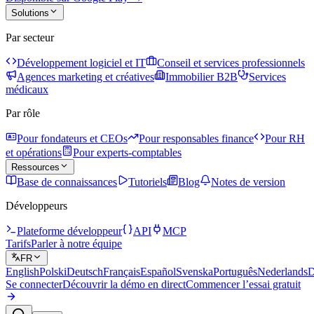
Solutions
Par secteur
Développement logiciel et IT
Conseil et services professionnels
Agences marketing et créatives
Immobilier B2B
Services
médicaux
Par rôle
Pour fondateurs et CEOs
Pour responsables finance
Pour RH
et opérations
Pour experts-comptables
Ressources
Base de connaissances
Tutoriels
Blog
Notes de version
Développeurs
Plateforme développeur
API
MCP
Tarifs
Parler à notre équipe
FR
English
Polski
Deutsch
Français
Español
Svenska
Português
Nederlands
D
Se connecter
Découvrir la démo en direct
Commencer l’essai gratuit