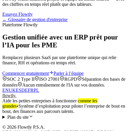
des chiffres en temps réel plutôt que des tableurs.
Essayez Flowtly
← Glossaire de gestion d'entreprise
Plateforme Flowtly
Gestion unifiée avec un ERP prêt pour
l’IA pour les PME
Remplacez plusieurs SaaS par une plateforme unique qui relie
finance, RH et opérations en temps réel.
Commencer gratuitement
Parler à l’équipe
SOC 2 Type II
ISO 27001
RGPD
Séparation des bases de
données
Aucun entraînement de l'IA sur vos données.
EN
UK
ES
DE
FR
PL
flowtly
.
Aide les petites entreprises à fonctionner
comme les
grandes
•
Système d’exploitation pour piloter l’entreprise de bout en
bout, des finances aux parcours talents.
Plan du site
© 2026 Flowtly P.S.A.