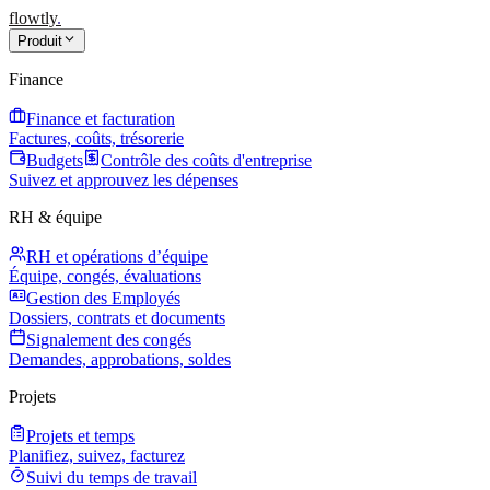
flowtly
.
Produit
Finance
Finance et facturation
Factures, coûts, trésorerie
Budgets
Contrôle des coûts d'entreprise
Suivez et approuvez les dépenses
RH & équipe
RH et opérations d’équipe
Équipe, congés, évaluations
Gestion des Employés
Dossiers, contrats et documents
Signalement des congés
Demandes, approbations, soldes
Projets
Projets et temps
Planifiez, suivez, facturez
Suivi du temps de travail