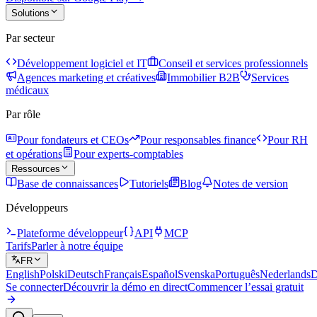
Solutions
Par secteur
Développement logiciel et IT
Conseil et services professionnels
Agences marketing et créatives
Immobilier B2B
Services
médicaux
Par rôle
Pour fondateurs et CEOs
Pour responsables finance
Pour RH
et opérations
Pour experts-comptables
Ressources
Base de connaissances
Tutoriels
Blog
Notes de version
Développeurs
Plateforme développeur
API
MCP
Tarifs
Parler à notre équipe
FR
English
Polski
Deutsch
Français
Español
Svenska
Português
Nederlands
D
Se connecter
Découvrir la démo en direct
Commencer l’essai gratuit