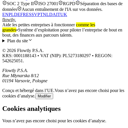
SOC 2 Type II
ISO 27001
RGPD
Séparation des bases de
données
Aucun entraînement de l'IA sur vos données.
EN
PL
DE
FR
ES
SV
PT
NL
DA
IT
UK
flowtly
.
Aide les petites entreprises à fonctionner
comme les
grandes
•
Système d’exploitation pour piloter l’entreprise de bout en
bout, des finances aux parcours talents.
Plan du site
© 2026 Flowtly P.S.A.
KRS: 0001188143 • VAT (NIP): PL5273180297 • REGON:
542625051.
Flowtly P.S.A.
Rue Młynarska 8/12
01194 Varsovie, Pologne
Conçu et hébergé dans l’UE.
Vous n’avez pas encore choisi pour les
cookies d’analyse.
Modifier
Cookies analytiques
Vous n’avez pas encore choisi pour les cookies d’analyse.