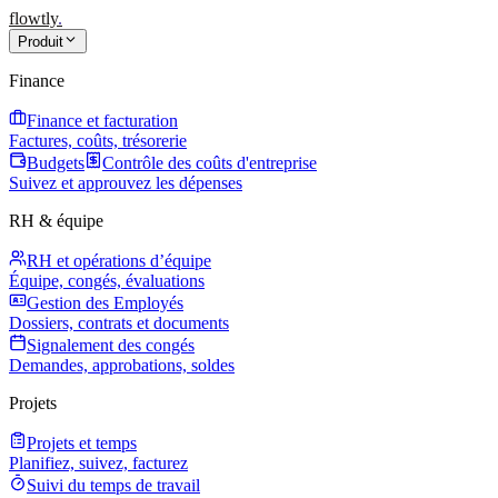
flowtly
.
Produit
Finance
Finance et facturation
Factures, coûts, trésorerie
Budgets
Contrôle des coûts d'entreprise
Suivez et approuvez les dépenses
RH & équipe
RH et opérations d’équipe
Équipe, congés, évaluations
Gestion des Employés
Dossiers, contrats et documents
Signalement des congés
Demandes, approbations, soldes
Projets
Projets et temps
Planifiez, suivez, facturez
Suivi du temps de travail