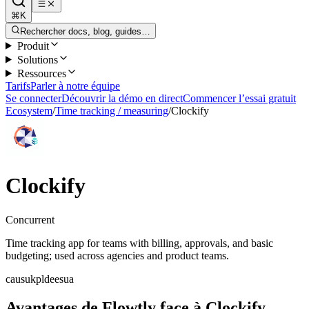
⌘K
Rechercher docs, blog, guides…
Produit
Solutions
Ressources
Tarifs
Parler à notre équipe
Se connecter
Découvrir la démo en direct
Commencer l’essai gratuit
Ecosystem
/
Time tracking / measuring
/
Clockify
Clockify
Concurrent
Time tracking app for teams with billing, approvals, and basic
budgeting; used across agencies and product teams.
ca
us
uk
pl
de
es
ua
Avantages de Flowtly face à Clockify