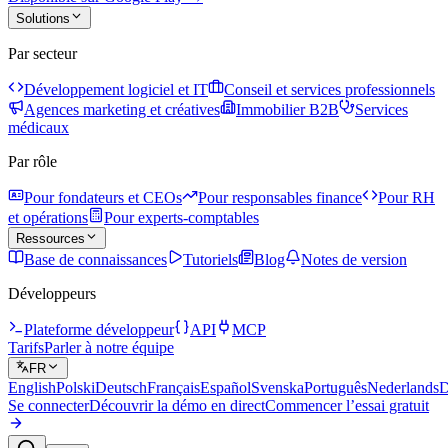
Solutions
Par secteur
Développement logiciel et IT
Conseil et services professionnels
Agences marketing et créatives
Immobilier B2B
Services
médicaux
Par rôle
Pour fondateurs et CEOs
Pour responsables finance
Pour RH
et opérations
Pour experts-comptables
Ressources
Base de connaissances
Tutoriels
Blog
Notes de version
Développeurs
Plateforme développeur
API
MCP
Tarifs
Parler à notre équipe
FR
English
Polski
Deutsch
Français
Español
Svenska
Português
Nederlands
D
Se connecter
Découvrir la démo en direct
Commencer l’essai gratuit