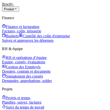
flowtly
.
Produit
Finance
Finance et facturation
Factures, coûts, trésorerie
Budgets
Contrôle des coûts d'entreprise
Suivez et approuvez les dépenses
RH & équipe
RH et opérations d’équipe
Équipe, congés, évaluations
Gestion des Employés
Dossiers, contrats et documents
Signalement des congés
Demandes, approbations, soldes
Projets
Projets et temps
Planifiez, suivez, facturez
Suivi du temps de travail