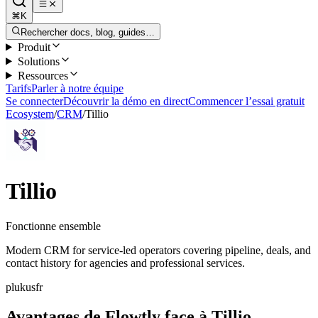
⌘K
Rechercher docs, blog, guides…
Produit
Solutions
Ressources
Tarifs
Parler à notre équipe
Se connecter
Découvrir la démo en direct
Commencer l’essai gratuit
Ecosystem
/
CRM
/
Tillio
Tillio
Fonctionne ensemble
Modern CRM for service-led operators covering pipeline, deals, and
contact history for agencies and professional services.
pl
uk
us
fr
Avantages de Flowtly face à Tillio