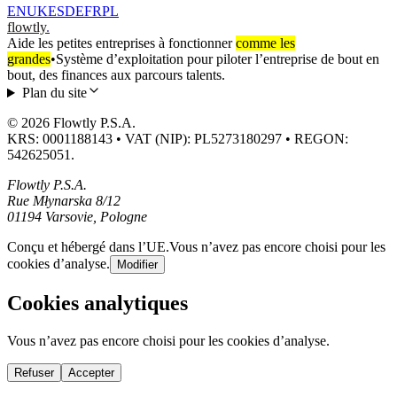
EN
UK
ES
DE
FR
PL
flowtly
.
Aide les petites entreprises à fonctionner
comme les
grandes
•
Système d’exploitation pour piloter l’entreprise de bout en
bout, des finances aux parcours talents.
Plan du site
© 2026 Flowtly P.S.A.
KRS: 0001188143 • VAT (NIP): PL5273180297 • REGON:
542625051.
Flowtly P.S.A.
Rue Młynarska 8/12
01194 Varsovie, Pologne
Conçu et hébergé dans l’UE.
Vous n’avez pas encore choisi pour les
cookies d’analyse.
Modifier
Cookies analytiques
Vous n’avez pas encore choisi pour les cookies d’analyse.
Refuser
Accepter