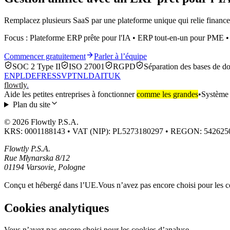
Remplacez plusieurs SaaS par une plateforme unique qui relie finance
Focus : Plateforme ERP prête pour l'IA • ERP tout-en-un pour PME •
Commencer gratuitement
Parler à l’équipe
SOC 2 Type II
ISO 27001
RGPD
Séparation des bases de d
EN
PL
DE
FR
ES
SV
PT
NL
DA
IT
UK
flowtly
.
Aide les petites entreprises à fonctionner
comme les grandes
•
Système d
Plan du site
© 2026 Flowtly P.S.A.
KRS: 0001188143 • VAT (NIP): PL5273180297 • REGON: 542625
Flowtly P.S.A.
Rue Młynarska 8/12
01194 Varsovie, Pologne
Conçu et hébergé dans l’UE.
Vous n’avez pas encore choisi pour les c
Cookies analytiques
Vous n’avez pas encore choisi pour les cookies d’analyse.