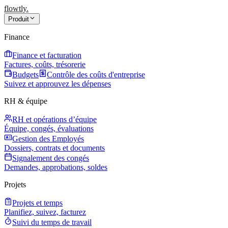
flowtly
.
Produit
Finance
Finance et facturation
Factures, coûts, trésorerie
Budgets
Contrôle des coûts d'entreprise
Suivez et approuvez les dépenses
RH & équipe
RH et opérations d’équipe
Équipe, congés, évaluations
Gestion des Employés
Dossiers, contrats et documents
Signalement des congés
Demandes, approbations, soldes
Projets
Projets et temps
Planifiez, suivez, facturez
Suivi du temps de travail