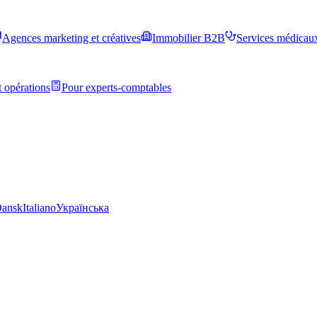
Agences marketing et créatives
Immobilier B2B
Services médicau
 opérations
Pour experts-comptables
ansk
Italiano
Українська