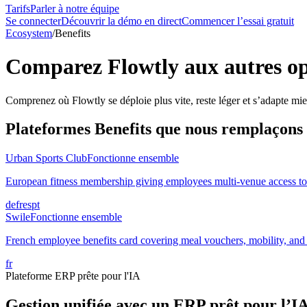
Tarifs
Parler à notre équipe
Se connecter
Découvrir la démo en direct
Commencer l’essai gratuit
Ecosystem
/
Benefits
Comparez Flowtly aux autres op
Comprenez où Flowtly se déploie plus vite, reste léger et s’adapte mie
Plateformes Benefits que nous remplaçons
Urban Sports Club
Fonctionne ensemble
European fitness membership giving employees multi-venue access to 
de
fr
es
pt
Swile
Fonctionne ensemble
French employee benefits card covering meal vouchers, mobility, and 
fr
Plateforme ERP prête pour l'IA
Gestion unifiée avec un ERP prêt pour l’I