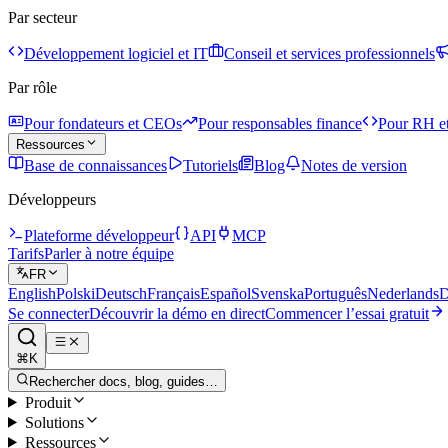
Par secteur
Développement logiciel et IT
Conseil et services professionnels
Par rôle
Pour fondateurs et CEOs
Pour responsables finance
Pour RH et
Ressources
Base de connaissances
Tutoriels
Blog
Notes de version
Développeurs
Plateforme développeur
API
MCP
Tarifs
Parler à notre équipe
FR
English
Polski
Deutsch
Français
Español
Svenska
Português
Nederlands
D
Se connecter
Découvrir la démo en direct
Commencer l’essai gratuit
⌘K
Rechercher docs, blog, guides…
Produit
Solutions
Ressources