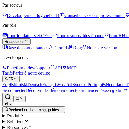
Par secteur
Développement logiciel et IT
Conseil et services professionnels
Par rôle
Pour fondateurs et CEOs
Pour responsables finance
Pour RH et
Ressources
Base de connaissances
Tutoriels
Blog
Notes de version
Développeurs
Plateforme développeur
API
MCP
Tarifs
Parler à notre équipe
FR
English
Polski
Deutsch
Français
Español
Svenska
Português
Nederlands
D
Se connecter
Découvrir la démo en direct
Commencer l’essai gratuit
⌘K
Rechercher docs, blog, guides…
Produit
Solutions
Ressources