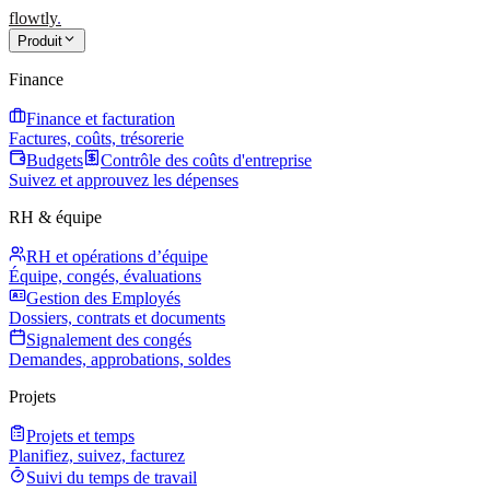
flowtly
.
Produit
Finance
Finance et facturation
Factures, coûts, trésorerie
Budgets
Contrôle des coûts d'entreprise
Suivez et approuvez les dépenses
RH & équipe
RH et opérations d’équipe
Équipe, congés, évaluations
Gestion des Employés
Dossiers, contrats et documents
Signalement des congés
Demandes, approbations, soldes
Projets
Projets et temps
Planifiez, suivez, facturez
Suivi du temps de travail