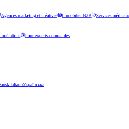
Agences marketing et créatives
Immobilier B2B
Services médicau
 opérations
Pour experts-comptables
ansk
Italiano
Українська