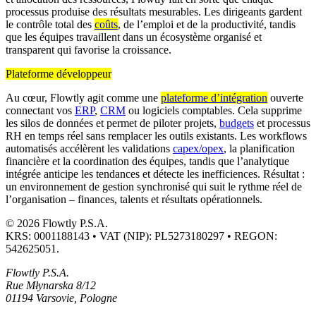
processus produise des résultats mesurables. Les dirigeants gardent
le contrôle total des
coûts
, de l’emploi et de la productivité, tandis
que les équipes travaillent dans un écosystème organisé et
transparent qui favorise la croissance.
Plateforme développeur
Au cœur, Flowtly agit comme une
plateforme d’intégration
ouverte
connectant vos
ERP
,
CRM
ou logiciels comptables. Cela supprime
les silos de données et permet de piloter projets,
budgets
et processus
RH en temps réel sans remplacer les outils existants. Les workflows
automatisés accélèrent les validations
capex/opex
, la planification
financière et la coordination des équipes, tandis que l’analytique
intégrée anticipe les tendances et détecte les inefficiences. Résultat :
un environnement de gestion synchronisé qui suit le rythme réel de
l’organisation – finances, talents et résultats opérationnels.
© 2026 Flowtly P.S.A.
KRS: 0001188143 • VAT (NIP): PL5273180297 • REGON:
542625051.
Flowtly P.S.A.
Rue Młynarska 8/12
01194 Varsovie, Pologne