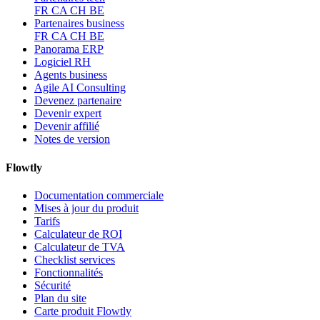
FR
CA
CH
BE
Partenaires business
FR
CA
CH
BE
Panorama ERP
Logiciel RH
Agents business
Agile AI Consulting
Devenez partenaire
Devenir expert
Devenir affilié
Notes de version
Flowtly
Documentation commerciale
Mises à jour du produit
Tarifs
Calculateur de ROI
Calculateur de TVA
Checklist services
Fonctionnalités
Sécurité
Plan du site
Carte produit Flowtly