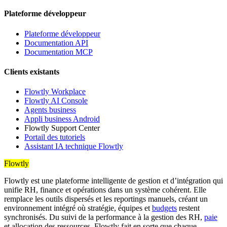
Plateforme développeur
Plateforme développeur
Documentation API
Documentation MCP
Clients existants
Flowtly Workplace
Flowtly AI Console
Agents business
Appli business Android
Flowtly Support Center
Portail des tutoriels
Assistant IA technique Flowtly
Flowtly
Flowtly est une plateforme intelligente de gestion et d’intégration qui
unifie RH, finance et opérations dans un système cohérent. Elle
remplace les outils dispersés et les reportings manuels, créant un
environnement intégré où stratégie, équipes et
budgets
restent
synchronisés. Du suivi de la performance à la gestion des RH,
paie
et allocation des ressources, Flowtly fait en sorte que chaque