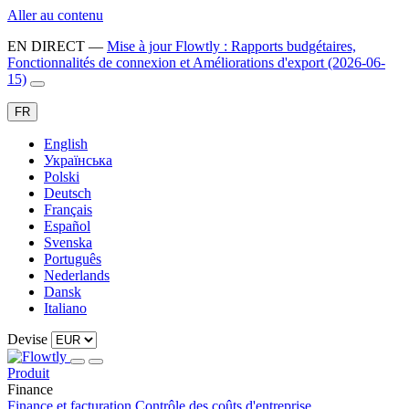
Aller au contenu
EN DIRECT
—
Mise à jour Flowtly : Rapports budgétaires,
Fonctionnalités de connexion et Améliorations d'export (2026-06-
15)
FR
English
Українська
Polski
Deutsch
Français
Español
Svenska
Português
Nederlands
Dansk
Italiano
Devise
Produit
Finance
Finance et facturation
Contrôle des coûts d'entreprise