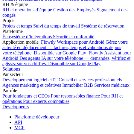
RH & équipe
RH et opérations d’équipe
Gestion des Employés
Signalement des
congés
Projets
Projets et temps
Suivi du temps de travail
Système de réservation
Plateforme
Écosystème d’intégrations
Sécurité et conformité
Application mobile
Flowtly Workspace pour Android
Gérez votre
activité en déplacement — factures, temps et validations depuis
votre téléphone.
Disponible sur Google Play
Flowtly Assistant pour
Android
Des agents IA sur votre téléphone — demandez, vérifiez et
agissez sur vos chiffres.
Disponible sur Google Play
Solutions
Par secteur
Développement logiciel et IT
Conseil et services professionnels
Agences marketing et créatives
Immobilier B2B
Services médicaux
Par rôle
Pour fondateurs et CEOs
Pour responsables finance
Pour RH et
opérations
Pour experts-comptables
Développeurs
Plateforme développeur
API
MCP