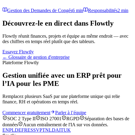
Gestion des Demandes de Congés
6 min
Responsabilités
2 min
Découvrez-le en direct dans Flowtly
Flowtly réunit finances, projets et équipe au même endroit — avec
des chiffres en temps réel plutôt que des tableurs.
Essayez Flowtly
← Glossaire de gestion d'entreprise
Plateforme Flowtly
Gestion unifiée avec un ERP prêt pour
l’IA pour les PME
Remplacez plusieurs SaaS par une plateforme unique qui relie
finance, RH et opérations en temps réel.
Commencer gratuitement
Parler à l’équipe
SOC 2 Type II
ISO 27001
RGPD
Séparation des bases de
données
Aucun entraînement de l'IA sur vos données.
EN
PL
DE
FR
ES
SV
PT
NL
DA
IT
UK