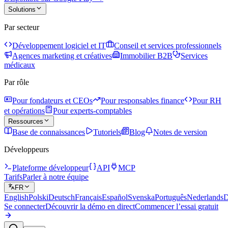
Solutions
Par secteur
Développement logiciel et IT
Conseil et services professionnels
Agences marketing et créatives
Immobilier B2B
Services
médicaux
Par rôle
Pour fondateurs et CEOs
Pour responsables finance
Pour RH
et opérations
Pour experts-comptables
Ressources
Base de connaissances
Tutoriels
Blog
Notes de version
Développeurs
Plateforme développeur
API
MCP
Tarifs
Parler à notre équipe
FR
English
Polski
Deutsch
Français
Español
Svenska
Português
Nederlands
D
Se connecter
Découvrir la démo en direct
Commencer l’essai gratuit