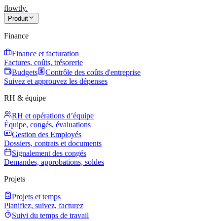
flowtly
.
Produit
Finance
Finance et facturation
Factures, coûts, trésorerie
Budgets
Contrôle des coûts d'entreprise
Suivez et approuvez les dépenses
RH & équipe
RH et opérations d’équipe
Équipe, congés, évaluations
Gestion des Employés
Dossiers, contrats et documents
Signalement des congés
Demandes, approbations, soldes
Projets
Projets et temps
Planifiez, suivez, facturez
Suivi du temps de travail