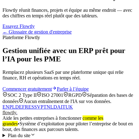
Flowtly réunit finances, projets et équipe au même endroit — avec
des chiffres en temps réel plutôt que des tableurs.
Essayez Flowtly
← Glossaire de gestion d'entreprise
Plateforme Flowtly
Gestion unifiée avec un ERP prêt pour
l’IA pour les PME
Remplacez plusieurs SaaS par une plateforme unique qui relie
finance, RH et opérations en temps réel.
Commencer gratuitement
Parler à l’équipe
SOC 2 Type II
ISO 27001
RGPD
Séparation des bases de
données
Aucun entraînement de l'IA sur vos données.
EN
PL
DE
FR
ES
SV
PT
NL
DA
IT
UK
flowtly
.
Aide les petites entreprises à fonctionner
comme les
grandes
•
Système d’exploitation pour piloter l’entreprise de bout en
bout, des finances aux parcours talents.
Plan du site