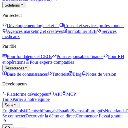
Solutions
Par secteur
Développement logiciel et IT
Conseil et services professionnels
Agences marketing et créatives
Immobilier B2B
Services
médicaux
Par rôle
Pour fondateurs et CEOs
Pour responsables finance
Pour RH
et opérations
Pour experts-comptables
Ressources
Base de connaissances
Tutoriels
Blog
Notes de version
Développeurs
Plateforme développeur
API
MCP
Tarifs
Parler à notre équipe
FR
English
Polski
Deutsch
Français
Español
Svenska
Português
Nederlands
D
Se connecter
Découvrir la démo en direct
Commencer l’essai gratuit