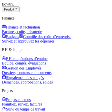
flowtly
.
Produit
Finance
Finance et facturation
Factures, coûts, trésorerie
Budgets
Contrôle des coûts d'entreprise
Suivez et approuvez les dépenses
RH & équipe
RH et opérations d’équipe
Équipe, congés, évaluations
Gestion des Employés
Dossiers, contrats et documents
Signalement des congés
Demandes, approbations, soldes
Projets
Projets et temps
Planifiez, suivez, facturez
Suivi du temps de travail