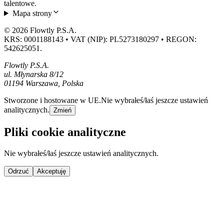
talentowe.
Mapa strony
© 2026 Flowtly P.S.A.
KRS: 0001188143 • VAT (NIP): PL5273180297 • REGON:
542625051.
Flowtly P.S.A.
ul. Młynarska 8/12
01194 Warszawa, Polska
Stworzone i hostowane w UE.
Nie wybrałeś/łaś jeszcze ustawień
analitycznych.
Zmień
Pliki cookie analityczne
Nie wybrałeś/łaś jeszcze ustawień analitycznych.
Odrzuć
Akceptuję