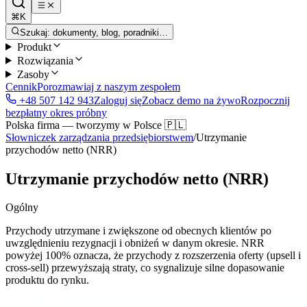
⌘K
Szukaj: dokumenty, blog, poradniki…
Produkt
Rozwiązania
Zasoby
Cennik
Porozmawiaj z naszym zespołem
+48 507 142 943
Zaloguj się
Zobacz demo na żywo
Rozpocznij
bezpłatny okres próbny
Polska firma — tworzymy w Polsce 🇵🇱
Słowniczek zarządzania przedsiębiorstwem
/
Utrzymanie
przychodów netto (NRR)
Utrzymanie przychodów netto (NRR)
Ogólny
Przychody utrzymane i zwiększone od obecnych klientów po
uwzględnieniu rezygnacji i obniżeń w danym okresie. NRR
powyżej 100% oznacza, że przychody z rozszerzenia oferty (upsell i
cross-sell) przewyższają straty, co sygnalizuje silne dopasowanie
produktu do rynku.