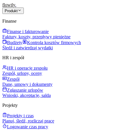
flowtly
.
Produkt
Finanse
Finanse i fakturowanie
Faktury, koszty, przepływy pieniężne
Budżety
Kontrola kosztów firmowych
Śledź i zatwierdzaj wydatki
HR i zespół
HR i operacje zespołu
Zespół, urlopy, oceny
Zespół
Dane, umowy i dokumenty
Zgłaszanie urlopów
Wnioski, akceptacje, salda
Projekty
Projekty i czas
Planuj, śledź, rozliczaj pracę
Logowanie czas pracy