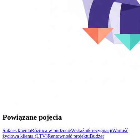
Powiązane pojęcia
Sukces klienta
Różnica w budżecie
Wskaźnik rezygnacji
Wartość
życiowa klienta (LTV)
Rentowność projektu
Budżet