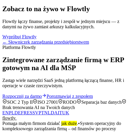
Zobacz to na żywo w Flowtly
Flowtly łączy finanse, projekty i zespół w jednym miejscu — z
danymi na żywo zamiast arkuszy kalkulacyjnych.
Wypróbuj Flowtly
← Słowniczek zarządzania przedsiębiorstwem
Platforma Flowtly
Zintegrowane zarządzanie firmą w ERP
gotowym na AI dla MŚP
Zastąp wiele narzędzi SaaS jedną platformą łączącą finanse, HR i
operacje w czasie rzeczywistym.
Rozpocznij za darmo
Porozmawiaj z zespołem
SOC 2 Typ II
ISO 27001
RODO
Separacja baz danych
Brak trenowania AI na Twoich danych
EN
PL
DE
FR
ES
SV
PT
NL
DA
IT
UK
flowtly
.
Pomaga małym firmom działać
jak duże
.
•
System operacyjny do
kompleksowego zarządzania firmą – od finansów po procesy