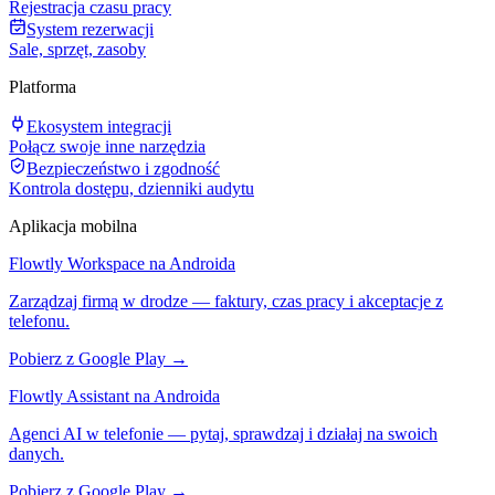
Rejestracja czasu pracy
System rezerwacji
Sale, sprzęt, zasoby
Platforma
Ekosystem integracji
Połącz swoje inne narzędzia
Bezpieczeństwo i zgodność
Kontrola dostępu, dzienniki audytu
Aplikacja mobilna
Flowtly Workspace na Androida
Zarządzaj firmą w drodze — faktury, czas pracy i akceptacje z
telefonu.
Pobierz z Google Play →
Flowtly Assistant na Androida
Agenci AI w telefonie — pytaj, sprawdzaj i działaj na swoich
danych.
Pobierz z Google Play →