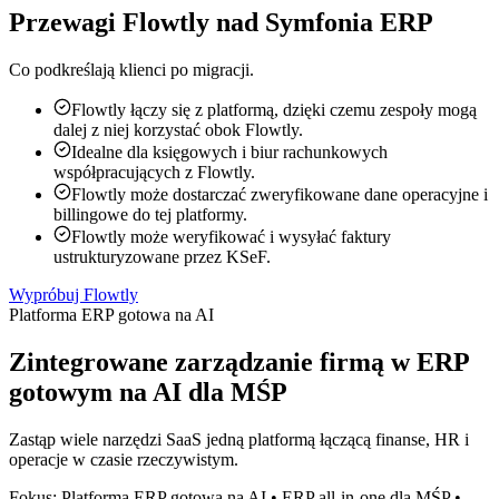
Przewagi Flowtly nad Symfonia ERP
Co podkreślają klienci po migracji.
Flowtly łączy się z platformą, dzięki czemu zespoły mogą
dalej z niej korzystać obok Flowtly.
Idealne dla księgowych i biur rachunkowych
współpracujących z Flowtly.
Flowtly może dostarczać zweryfikowane dane operacyjne i
billingowe do tej platformy.
Flowtly może weryfikować i wysyłać faktury
ustrukturyzowane przez KSeF.
Wypróbuj Flowtly
Platforma ERP gotowa na AI
Zintegrowane zarządzanie firmą w ERP
gotowym na AI dla MŚP
Zastąp wiele narzędzi SaaS jedną platformą łączącą finanse, HR i
operacje w czasie rzeczywistym.
Fokus: Platforma ERP gotowa na AI • ERP all-in-one dla MŚP •