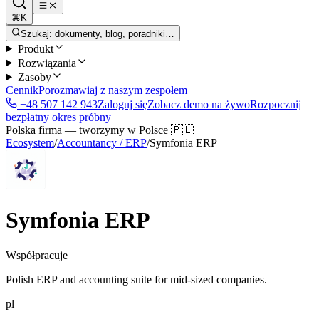
⌘K
Szukaj: dokumenty, blog, poradniki…
Produkt
Rozwiązania
Zasoby
Cennik
Porozmawiaj z naszym zespołem
+48 507 142 943
Zaloguj się
Zobacz demo na żywo
Rozpocznij
bezpłatny okres próbny
Polska firma — tworzymy w Polsce 🇵🇱
Ecosystem
/
Accountancy / ERP
/
Symfonia ERP
Symfonia ERP
Współpracuje
Polish ERP and accounting suite for mid-sized companies.
pl