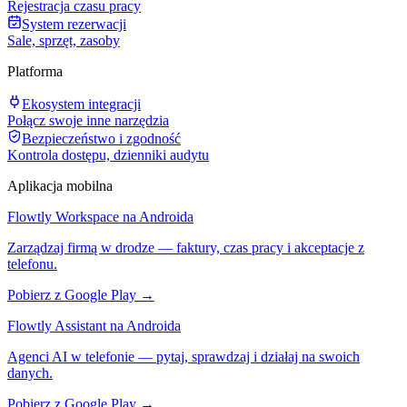
Rejestracja czasu pracy
System rezerwacji
Sale, sprzęt, zasoby
Platforma
Ekosystem integracji
Połącz swoje inne narzędzia
Bezpieczeństwo i zgodność
Kontrola dostępu, dzienniki audytu
Aplikacja mobilna
Flowtly Workspace na Androida
Zarządzaj firmą w drodze — faktury, czas pracy i akceptacje z
telefonu.
Pobierz z Google Play →
Flowtly Assistant na Androida
Agenci AI w telefonie — pytaj, sprawdzaj i działaj na swoich
danych.
Pobierz z Google Play →