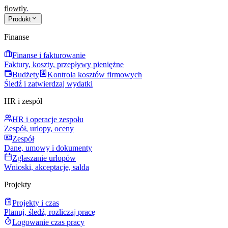
flowtly
.
Produkt
Finanse
Finanse i fakturowanie
Faktury, koszty, przepływy pieniężne
Budżety
Kontrola kosztów firmowych
Śledź i zatwierdzaj wydatki
HR i zespół
HR i operacje zespołu
Zespół, urlopy, oceny
Zespół
Dane, umowy i dokumenty
Zgłaszanie urlopów
Wnioski, akceptacje, salda
Projekty
Projekty i czas
Planuj, śledź, rozliczaj pracę
Logowanie czas pracy