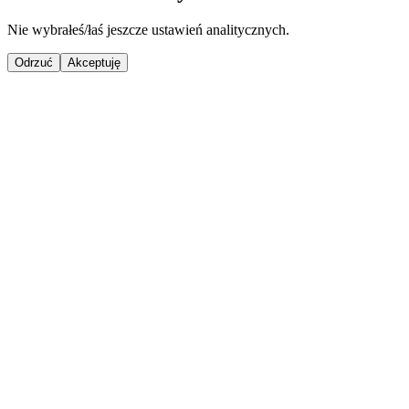
Nie wybrałeś/łaś jeszcze ustawień analitycznych.
Odrzuć
Akceptuję