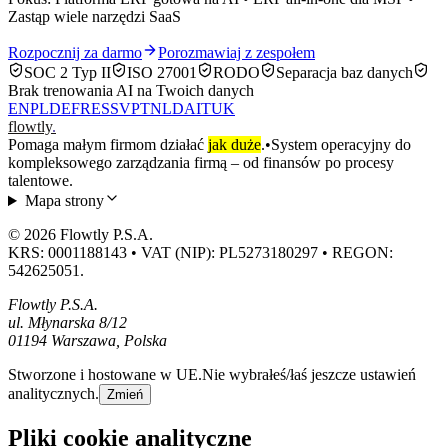
Zastąp wiele narzędzi SaaS
Rozpocznij za darmo
Porozmawiaj z zespołem
SOC 2 Typ II
ISO 27001
RODO
Separacja baz danych
Brak trenowania AI na Twoich danych
EN
PL
DE
FR
ES
SV
PT
NL
DA
IT
UK
flowtly
.
Pomaga małym firmom działać
jak duże
.
•
System operacyjny do
kompleksowego zarządzania firmą – od finansów po procesy
talentowe.
Mapa strony
© 2026 Flowtly P.S.A.
KRS: 0001188143 • VAT (NIP): PL5273180297 • REGON:
542625051.
Flowtly P.S.A.
ul. Młynarska 8/12
01194 Warszawa, Polska
Stworzone i hostowane w UE.
Nie wybrałeś/łaś jeszcze ustawień
analitycznych.
Zmień
Pliki cookie analityczne