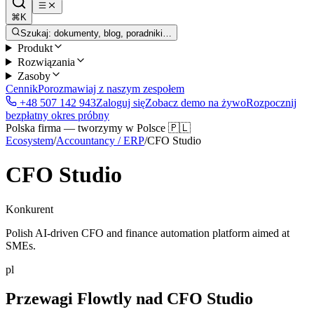
⌘K
Szukaj: dokumenty, blog, poradniki…
Produkt
Rozwiązania
Zasoby
Cennik
Porozmawiaj z naszym zespołem
+48 507 142 943
Zaloguj się
Zobacz demo na żywo
Rozpocznij
bezpłatny okres próbny
Polska firma — tworzymy w Polsce 🇵🇱
Ecosystem
/
Accountancy / ERP
/
CFO Studio
CFO Studio
Konkurent
Polish AI-driven CFO and finance automation platform aimed at
SMEs.
pl
Przewagi Flowtly nad CFO Studio