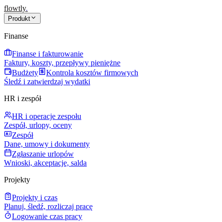
flowtly
.
Produkt
Finanse
Finanse i fakturowanie
Faktury, koszty, przepływy pieniężne
Budżety
Kontrola kosztów firmowych
Śledź i zatwierdzaj wydatki
HR i zespół
HR i operacje zespołu
Zespół, urlopy, oceny
Zespół
Dane, umowy i dokumenty
Zgłaszanie urlopów
Wnioski, akceptacje, salda
Projekty
Projekty i czas
Planuj, śledź, rozliczaj pracę
Logowanie czas pracy