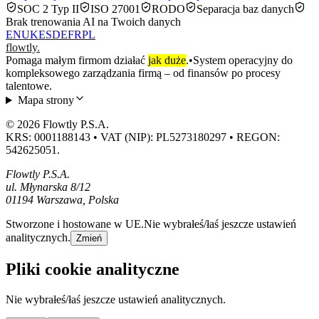
SOC 2 Typ II
ISO 27001
RODO
Separacja baz danych
Brak trenowania AI na Twoich danych
EN
UK
ES
DE
FR
PL
flowtly
.
Pomaga małym firmom działać
jak duże
.
•
System operacyjny do
kompleksowego zarządzania firmą – od finansów po procesy
talentowe.
Mapa strony
© 2026 Flowtly P.S.A.
KRS: 0001188143 • VAT (NIP): PL5273180297 • REGON:
542625051.
Flowtly P.S.A.
ul. Młynarska 8/12
01194 Warszawa, Polska
Stworzone i hostowane w UE.
Nie wybrałeś/łaś jeszcze ustawień
analitycznych.
Zmień
Pliki cookie analityczne
Nie wybrałeś/łaś jeszcze ustawień analitycznych.