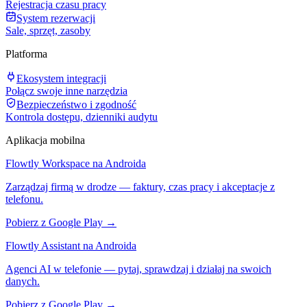
Rejestracja czasu pracy
System rezerwacji
Sale, sprzęt, zasoby
Platforma
Ekosystem integracji
Połącz swoje inne narzędzia
Bezpieczeństwo i zgodność
Kontrola dostępu, dzienniki audytu
Aplikacja mobilna
Flowtly Workspace na Androida
Zarządzaj firmą w drodze — faktury, czas pracy i akceptacje z
telefonu.
Pobierz z Google Play →
Flowtly Assistant na Androida
Agenci AI w telefonie — pytaj, sprawdzaj i działaj na swoich
danych.
Pobierz z Google Play →